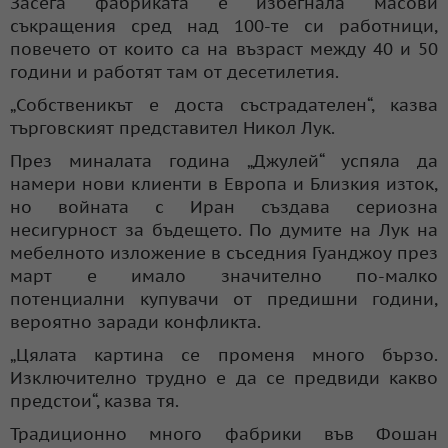
Засега фабриката е избегнала масови
съкращения сред над 100-те си работници,
повечето от които са на възраст между 40 и 50
години и работят там от десетилетия.
„Собственикът е доста състрадателен“, казва
търговският представител Никол Лук.
През миналата година „Джулей“ успяла да
намери нови клиенти в Европа и Близкия изток,
но войната с Иран създава сериозна
несигурност за бъдещето. По думите на Лук на
мебелното изложение в съседния Гуанджоу през
март е имало значително по-малко
потенциални купувачи от предишни години,
вероятно заради конфликта.
„Цялата картина се променя много бързо.
Изключително трудно е да се предвиди какво
предстои“, казва тя.
Традиционно много фабрики във Фошан