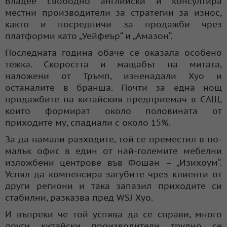
Владее свободно английски и консултира
местни производители за стратегии за износ,
както и посредничи за продажби чрез
платформи като „Уейфеър“ и „Амазон“.
Последната година обаче се оказала особено
тежка. Скоростта и мащабът на митата,
наложени от Тръмп, изненадали Хуо и
останалите в бранша. Почти за една нощ
продажбите на китайския предприемач в САЩ,
които формират около половината от
приходите му, спаднали с около 15%.
За да намали разходите, той се преместил в по-
малък офис в един от най-големите мебелни
изложбени центрове във Фошан – „Изихоум“.
Успял да компенсира загубите чрез клиенти от
други региони и така запазил приходите си
стабилни, разказва пред WSJ Хуо.
И въпреки че той успява да се справи, много
други китайски производители трудно се