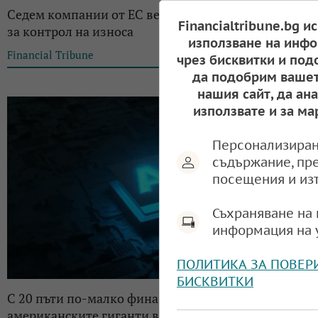
Седем компании от ЕС вече са в списъка на Китай
Financialtribune.bg и
за контрол на износа
използване на инфо
Financial Tribune
13:23, 25.04.2026
чрез бисквитки и под
да подобрим вашет
нашия сайт, да ан
използвате и за ма
Персонализиран
съдържание, пр
посещения и из
Съхраняване на 
информация на 
ПОЛИТИКА ЗА ПОВЕР
БИСКВИТКИ
С 20 пъти по-малко финанси: Китай настига
американските гиганти в областта на ИИ