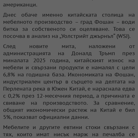
американци.
Днес обаче именно китайската столица на
мебелното производство – град Фошан – води
битка за собственото си оцеляване. Това се
посочва в анализ на „Уолстрийт джърнъл“ (WSJ).
След новите мита, наложени от
администрацията на Доналд Тръмп през
миналата 2025 година, китайският износ на
мебели и свързани продукти е намалял с цели
6,8% на годишна база. Икономиката на Фошан,
индустриален център в сърцето на делтата на
Перлената река в Южен Китай, е нараснала едва
с 0,2% през 12-месечния период, а причината е
свиване на производството. За сравнение,
общият икономически растеж на Китай е бил
5%, показват официални данни.
Мебелите и другите евтини стоки свързани с
тях, които имат нисък марж на печалба се