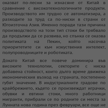
оказват по-лесни за изнасяне от Китай в
сравнение с високотехнологичните продукти.
Производството им трудно се автоматизира, а
разходите за труд са по-ниски в страни от
Югоизточна Азия. Именно поради тази причина
производството на този тип стоки би трябвало
да продължи да се развива, но спънка се оказва
политиката на Пекин, който насочва
приоритетите си към изкуствения интелект,
полупроводниците и роботиката.
Докато Китай все повече доминира във
високите технологии, секторите с ниска
добавена стойност, които дълго време движеха
икономическия възход на страната, постепенно
губят значение. В индустриалните градове по
крайбрежието, където се произвеждат играчки,
обувки и евтини стоки, много работници
мигранти, прибрали се по родните си места за
Лунната нова година през февруари, все още не