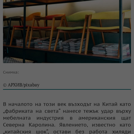
Снимка:
АРХИВ/pixabay
©
В началото на този век възходът на Китай като
„фабриката на света“ нанесе тежък удар върху
мебелната индустрия в американския щат
Северна Каролина. Явлението, известно като
„китайския шок“, остави без работа хиляди