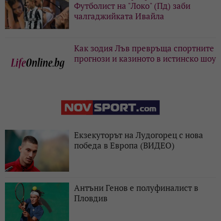
Футболист на "Локо" (Пд) заби
чалгаджийката Ивайла
Как зодия Лъв превръща спортните
прогнози и казиното в истинско шоу
Екзекуторът на Лудогорец с нова
победа в Европа (ВИДЕО)
Антъни Генов е полуфиналист в
Пловдив