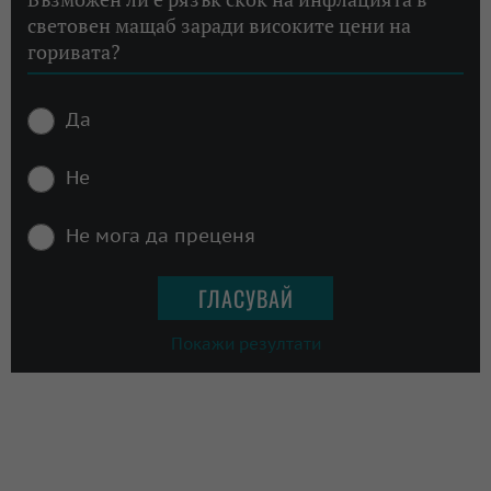
световен мащаб заради високите цени на
горивата?
Да
Не
Не мога да преценя
Покажи резултати