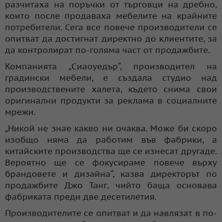
разчитаха на поръчки от търговци на дребно,
които после продаваха мебелите на крайните
потребители. Сега все повече производители се
опитват да достигнат директно до клиентите, за
да контролират по-голяма част от продажбите.
Компанията „Сиаоуедър“, производител на
градински мебели, е създала студио над
производствените халета, където снима свои
оригинални продукти за реклама в социалните
мрежи.
„Никой не знае какво ни очаква. Може би скоро
изобщо няма да работим във фабрики, а
китайските производства ще се изнесат другаде.
Вероятно ще се фокусираме повече върху
брандовете и дизайна“, казва директорът по
продажбите Джо Танг, чийто баща основава
фабриката преди две десетилетия.
Производителите се опитват и да навлязат в по-