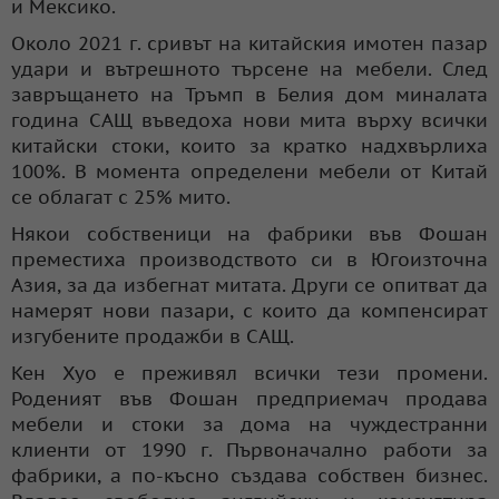
и Мексико.
Около 2021 г. сривът на китайския имотен пазар
удари и вътрешното търсене на мебели. След
завръщането на Тръмп в Белия дом миналата
година САЩ въведоха нови мита върху всички
китайски стоки, които за кратко надхвърлиха
100%. В момента определени мебели от Китай
се облагат с 25% мито.
Някои собственици на фабрики във Фошан
преместиха производството си в Югоизточна
Азия, за да избегнат митата. Други се опитват да
намерят нови пазари, с които да компенсират
изгубените продажби в САЩ.
Кен Хуо е преживял всички тези промени.
Роденият във Фошан предприемач продава
мебели и стоки за дома на чуждестранни
клиенти от 1990 г. Първоначално работи за
фабрики, а по-късно създава собствен бизнес.