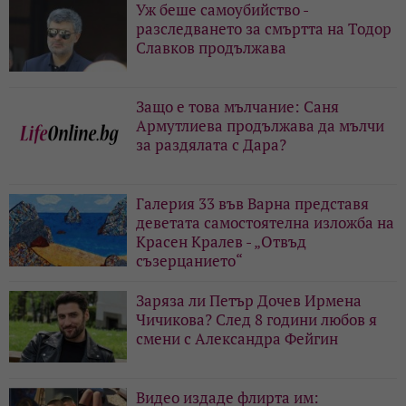
Уж беше самоубийство -
разследването за смъртта на Тодор
Славков продължава
Защо е това мълчание: Саня
Армутлиева продължава да мълчи
за раздялата с Дара?
Галерия 33 във Варна представя
деветата самостоятелна изложба на
Красен Кралев - „Отвъд
съзерцанието“
Заряза ли Петър Дочев Ирмена
Чичикова? След 8 години любов я
смени с Александра Фейгин
Видео издаде флирта им: