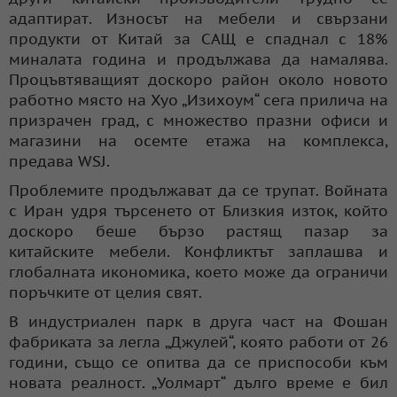
адаптират. Износът на мебели и свързани
продукти от Китай за САЩ е спаднал с 18%
миналата година и продължава да намалява.
Процъвтяващият доскоро район около новото
работно място на Хуо „Изихоум“ сега прилича на
призрачен град, с множество празни офиси и
магазини на осемте етажа на комплекса,
предава WSJ.
Проблемите продължават да се трупат. Войната
с Иран удря търсенето от Близкия изток, който
доскоро беше бързо растящ пазар за
китайските мебели. Конфликтът заплашва и
глобалната икономика, което може да ограничи
поръчките от целия свят.
В индустриален парк в друга част на Фошан
фабриката за легла „Джулей“, която работи от 26
години, също се опитва да се приспособи към
новата реалност. „Уолмарт“ дълго време е бил