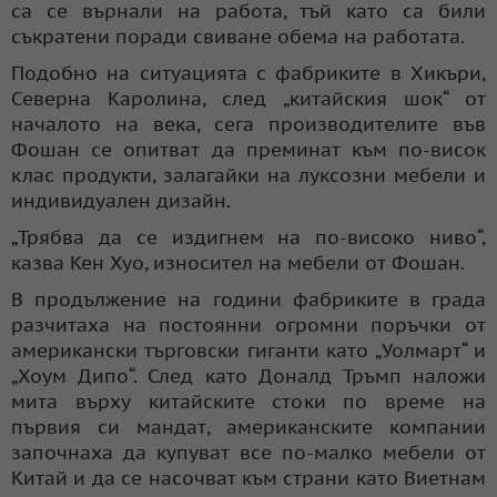
са се върнали на работа, тъй като са били
съкратени поради свиване обема на работата.
Подобно на ситуацията с фабриките в Хикъри,
Северна Каролина, след „китайския шок“ от
началото на века, сега производителите във
Фошан се опитват да преминат към по-висок
клас продукти, залагайки на луксозни мебели и
индивидуален дизайн.
„Трябва да се издигнем на по-високо ниво“,
казва Кен Хуо, износител на мебели от Фошан.
В продължение на години фабриките в града
разчитаха на постоянни огромни поръчки от
американски търговски гиганти като „Уолмарт“ и
„Хоум Дипо“. След като Доналд Тръмп наложи
мита върху китайските стоки по време на
първия си мандат, американските компании
започнаха да купуват все по-малко мебели от
Китай и да се насочват към страни като Виетнам