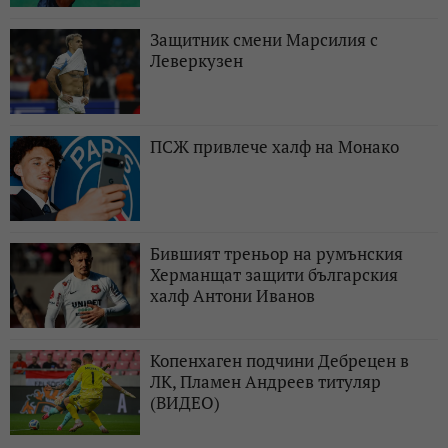
Защитник смени Марсилия с
Леверкузен
ПСЖ привлече халф на Монако
Бившият треньор на румънския
Херманщат защити българския
халф Антони Иванов
Копенхаген подчини Дебрецен в
ЛК, Пламен Андреев титуляр
(ВИДЕО)