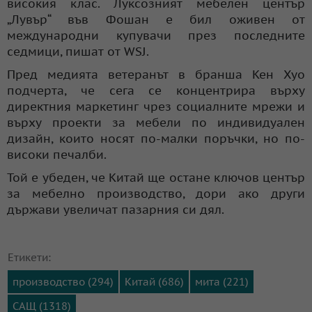
високия клас. Луксозният мебелен център
„Лувър“ във Фошан е бил оживен от
международни купувачи през последните
седмици, пишат от WSJ.
Пред медията ветеранът в бранша Кен Хуо
подчерта, че сега се концентрира върху
директния маркетинг чрез социалните мрежи и
върху проекти за мебели по индивидуален
дизайн, които носят по-малки поръчки, но по-
високи печалби.
Той е убеден, че Китай ще остане ключов център
за мебелно производство, дори ако други
държави увеличат пазарния си дял.
Етикети:
производство (294)
Китай (686)
мита (221)
САЩ (1318)