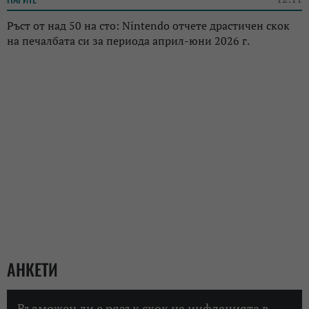
Ръст от над 50 на сто: Nintendo отчете драстичен скок
на печалбата си за периода април-юни 2026 г.
АНКЕТИ
Възможен ли е рязък скок на инфлацията в