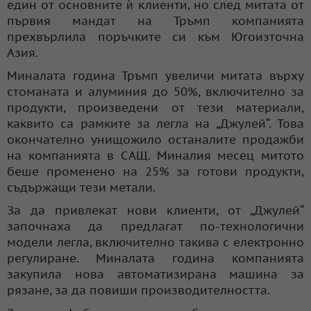
един от основните ѝ клиенти, но след митата от
първия мандат на Тръмп компанията
прехвърлила поръчките си към Югоизточна
Азия.
Миналата година Тръмп увеличи митата върху
стоманата и алуминия до 50%, включително за
продукти, произведени от тези материали,
каквито са рамките за легла на „Джулей“. Това
окончателно унищожило останалите продажби
на компанията в САЩ. Миналия месец митото
беше променено на 25% за готови продукти,
съдържащи тези метали.
За да привлекат нови клиенти, от „Джулей“
започнаха да предлагат по-технологични
модели легла, включително такива с електронно
регулиране. Миналата година компанията
закупила нова автоматизирана машина за
рязане, за да повиши производителността.