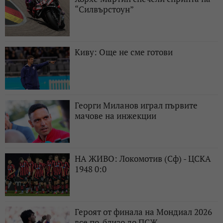
“Силвърстоун”
Киву: Още не сме готови
Георги Миланов играл първите
мачове на инжекции
НА ЖИВО: Локомотив (Сф) - ЦСКА
1948 0:0
Героят от финала на Мондиал 2026
все по-близо до ПСЖ