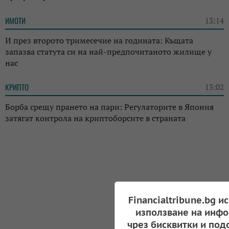
ИМОТИ
13:14
И през второто тримесечие на годината: Къщата
запазва статута си на най-предпочитаното жилище у
нас
КРИПТО
13:02
Борба срещу прането на пари: Регулаторите в Япония
затягат контрола на криптоборсите в страната
Financialtribune.bg и
използване на инфо
чрез бисквитки и под