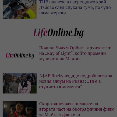
ТИР навлезе в насрещното край
Дъбово след спукана гума, по чудо
няма жертви
Почина Уилям Орбит – архитектът
на „Ray of Light“, който промени
музиката на Мадона
A$AP Rocky издаде подробности за
новия албум на Риана: „Тя е в
студиото в момента“
Скоро започват снимките на
втората част на биографичния филм
за Майкъл Джексън