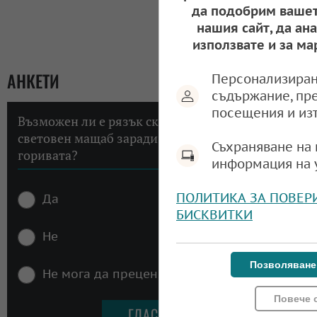
да подобрим вашет
нашия сайт, да ан
използвате и за ма
АНКЕТИ
Персонализиран
съдържание, пр
посещения и из
Възможен ли е рязък скок на инфлацията в
световен мащаб заради високите цени на
Съхраняване на 
горивата?
информация на 
ПОЛИТИКА ЗА ПОВЕР
Да
БИСКВИТКИ
Не
Позволяване
Не мога да преценя
Повече 