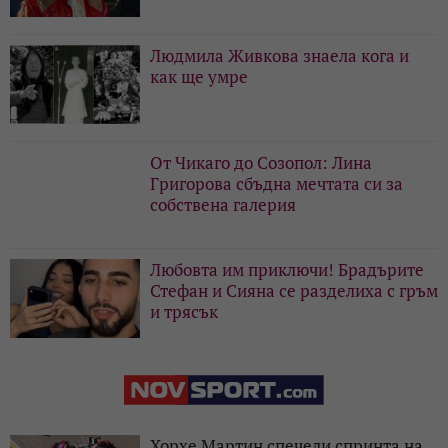
Людмила Живкова знаела кога и
как ще умре
От Чикаго до Созопол: Лина
Григорова сбъдна мечтата си за
собствена галерия
Любовта им приключи! Брадърите
Стефан и Сияна се разделиха с гръм
и трясък
Хорхе Мартин спечели спринта на