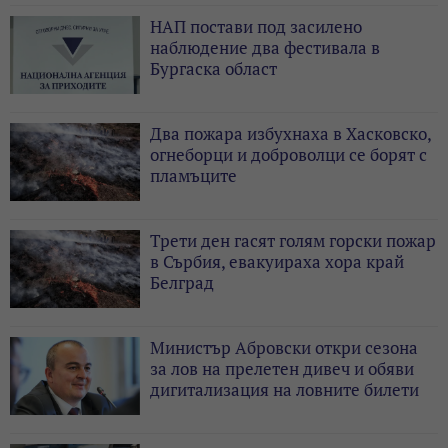
НАП постави под засилено
наблюдение два фестивала в
Бургаска област
Два пожара избухнаха в Хасковско,
огнеборци и доброволци се борят с
пламъците
Трети ден гасят голям горски пожар
в Сърбия, евакуираха хора край
Белград
Министър Абровски откри сезона
за лов на прелетен дивеч и обяви
дигитализация на ловните билети