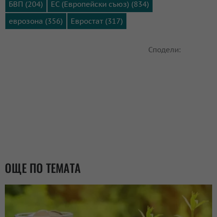
БВП (204)
ЕС (Европейски съюз) (834)
еврозона (356)
Евростат (317)
Сподели:
ОЩЕ ПО ТЕМАТА