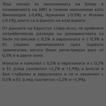
Лош сигнал за икономиката на Блока е
понижението на БВП в големи икономики като
Финландия (-0,4%), Германия (-0.3%) и Италия
(-0.1%), които са в дъното на класацията.
От данните на Евростат става ясно, че крайните
потребителски разходи на домакинствата са
били по-високи с 0,1% в еврозоната и с 0,3% в
ЕС спрямо увеличението през първото
тримесечие, когато беше регистриран ръст от
0,3% и в двете зони.
Износът е намалял с 0,5% в еврозоната и с 0,2%
в ЕС (след съответно +2,2% и +1,9%), а вносът е
бил стабилен в еврозоната и се е увеличил с
0,3% в ЕС (след съответно +2,2% и +1,9%).