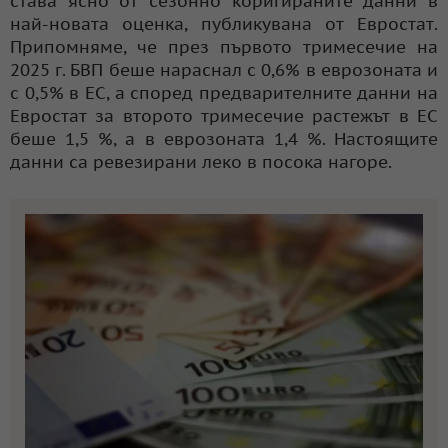
става ясно от сезонно коригираните данни в
най-новата оценка, публикувана от Евростат.
Припомняме, че през първото тримесечие на
2025 г. БВП беше нараснал с 0,6% в еврозоната и
с 0,5% в ЕС, а според предварителните данни на
Евростат за второто тримесечие растежът в ЕС
беше 1,5 %, а в еврозоната 1,4 %. Настоящите
данни са ревезирани леко в посока нагоре.