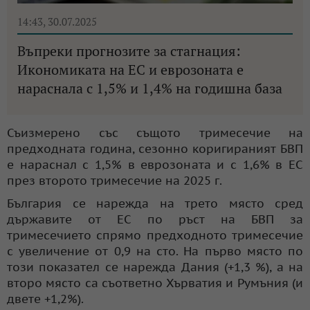
14:43, 30.07.2025
Въпреки прогнозите за стагнация:
Икономиката на ЕС и еврозоната е
нараснала с 1,5% и 1,4% на годишна база
Съизмерено със същото тримесечие на
предходната година, сезонно коригираният БВП
е нараснал с 1,5% в еврозоната и с 1,6% в ЕС
през второто тримесечие на 2025 г.
България се нарежда на трето място сред
държавите от ЕС по ръст на БВП за
тримесечието спрямо предходното тримесечие
с увеличение от 0,9 на сто. На първо място по
този показател се нарежда Дания (+1,3 %), а на
второ място са съответно Хърватия и Румъния (и
двете +1,2%).