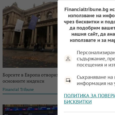
Financialtribune.bg и
използване на инфо
чрез бисквитки и под
да подобрим вашет
нашия сайт, да ан
използвате и за ма
Персонализиран
съдържание, пр
посещения и из
Борсите в Европа отвориха с понижение на
Съхраняване на 
основните индекси
информация на 
Financial Tribune
12:48, 22.04.2025
ПОЛИТИКА ЗА ПОВЕР
БИСКВИТКИ