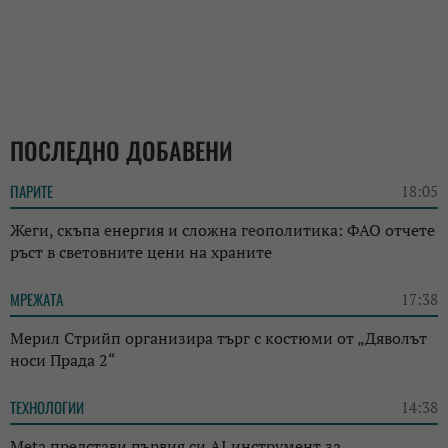
ПОСЛЕДНО ДОБАВЕНИ
ПАРИТЕ
18:05
Жеги, скъпа енергия и сложна геополитика: ФАО отчете
ръст в световните цени на храните
МРЕЖАТА
17:38
Мерил Стрийп организира търг с костюми от „Дяволът
носи Прада 2“
ТЕХНОЛОГИИ
14:38
Meta представи първия си AI инструмент за