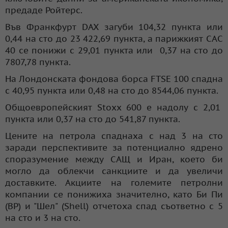
предаде Ройтерс.
Във Франкфурт DAX загуби 104,32 пункта или
0,44 на сто до 23 422,69 пункта, а парижкият САС
40 се понижи с 29,01 пункта или 0,37 на сто до
7807,78 пункта.
На Лондонската фондова борса FTSE 100 спадна
с 40,95 пункта или 0,48 на сто до 8544,06 пункта.
Общоевропейският Stoxx 600 е надолу с 2,01
пункта или 0,37 на сто до 541,87 пункта.
Цените на петрола спаднаха с над 3 на сто
заради перспективите за потенциално ядрено
споразумение между САЩ и Иран, което би
могло да облекчи санкциите и да увеличи
доставките. Акциите на големите петролни
компании се понижиха значително, като Би Пи
(BP) и "Шел" (Shell) отчетоха спад съответно с 5
на сто и 3 на сто.