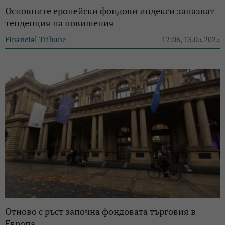
Основните еропейски фондови индекси запазват
тенденция на повишения
Financial Tribune
12:06, 13.05.2025
Отново с ръст започна фондовата търговия в
Европа