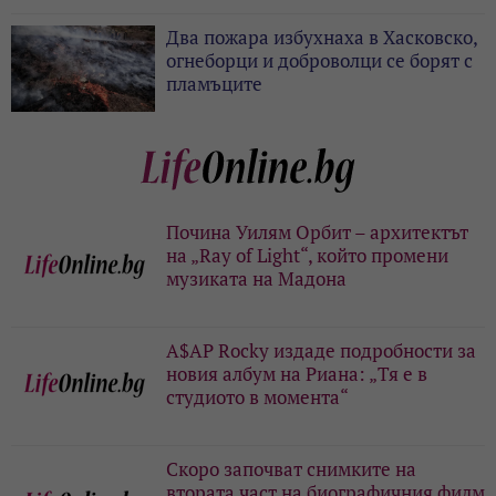
Два пожара избухнаха в Хасковско,
огнеборци и доброволци се борят с
пламъците
Почина Уилям Орбит – архитектът
на „Ray of Light“, който промени
музиката на Мадона
A$AP Rocky издаде подробности за
новия албум на Риана: „Тя е в
студиото в момента“
Скоро започват снимките на
втората част на биографичния филм