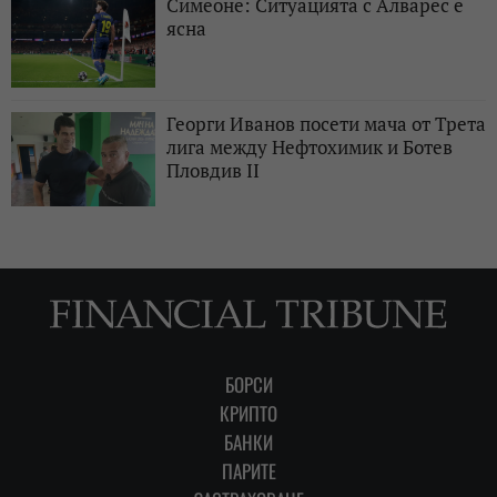
Симеоне: Ситуацията с Алварес е
ясна
Георги Иванов посети мача от Трета
лига между Нефтохимик и Ботев
Пловдив II
БОРСИ
КРИПТО
БАНКИ
ПАРИТЕ