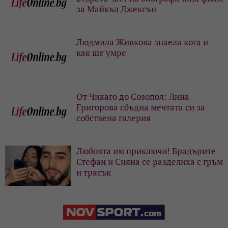
за Майкъл Джексън
Людмила Живкова знаела кога и
как ще умре
От Чикаго до Созопол: Лина
Григорова сбъдна мечтата си за
собствена галерия
Любовта им приключи! Брадърите
Стефан и Сияна се разделиха с гръм
и трясък