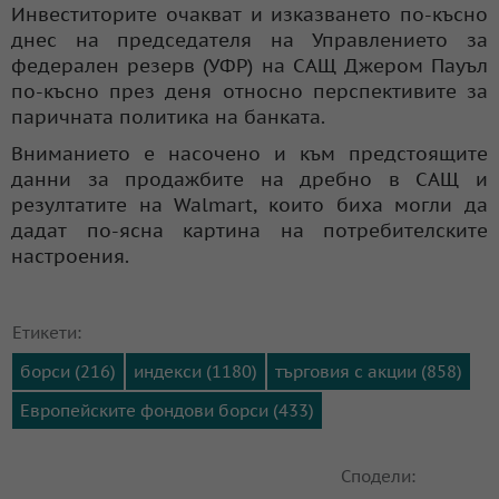
Инвеститорите очакват и изказването по-късно
днес на председателя на Управлението за
федерален резерв (УФР) на САЩ Джером Пауъл
по-късно през деня относно перспективите за
паричната политика на банката.
Вниманието е насочено и към предстоящите
данни за продажбите на дребно в САЩ и
резултатите на Walmart, които биха могли да
дадат по-ясна картина на потребителските
настроения.
Етикети:
борси (216)
индекси (1180)
търговия с акции (858)
Европейските фондови борси (433)
Сподели: