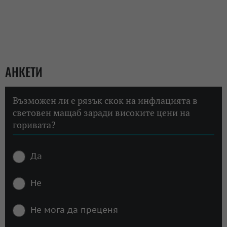
АНКЕТИ
Възможен ли е рязък скок на инфлацията в
световен мащаб заради високите цени на
горивата?
Да
Не
Не мога да преценя