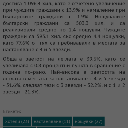
достига 1 096.4 хил., като е отчетено увеличение
при чуждите граждани с 13.9% и намаление при
българските граждани с 1.9%. Нощувалите
български граждани са 503.3 хил. и са
реализирали средно по 2.4 нощувки. Чуждите
граждани са 593.1 хил. със средно 4.4 нощувки,
като 77.6% от тях са пребивавали в местата за
настаняване с 4 и 5 звезди.
Общата заетост на леглата е 39.6%, като се
увеличава с 0.8 процентни пункта в сравнение с
година по-рано. Най-висока е заетостта на
леглата в местата за настаняване с 4 и 5 звезди
- 51.6%, следват тези с 3 звезди - 32.2%, и с 1 и 2
звезди - 21.3%.
Етикети:
хотели (23)
настаняване (11)
нощувки (27)