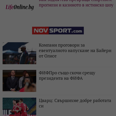
прогнози и казиното в истинско шоу
Компани проговори за
евентуалното напускане на Байерн
от Олисе
ФИФПро също скочи срещу
президента на ФИФА
Цварц: Свършихме добре работата
си