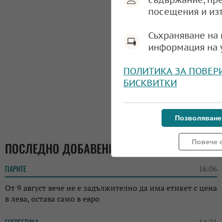
посещения и из
Съхраняване на 
информация на 
ПОЛИТИКА ЗА ПОВЕР
БИСКВИТКИ
Позволяване
Повече 
ПОСЛЕДНО ДОБАВЕНИ
ПАРИТЕ
16:06
От 9 август вече не е задължително да има етикет с цена
в лева, остава само в евро
ЕНЕРГЕТИКА
14:21