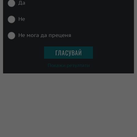
Да
Не
Не мога да преценя
Покажи резултати