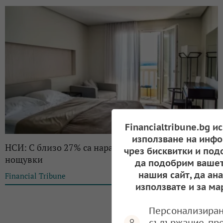
Financialtribune.bg и
използване на инфо
НСИ: С близо 27% са нараснали приходите от
чрез бисквитки и под
нощувки
да подобрим вашет
нашия сайт, да ан
Financial Tribune
12:20, 12.10.2022
използвате и за ма
Персонализиран
съдържание, пр