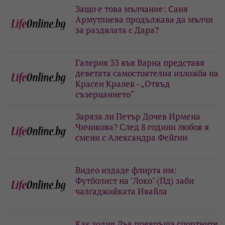
Защо е това мълчание: Саня
Армутлиева продължава да мълчи
за раздялата с Дара?
Галерия 33 във Варна представя
деветата самостоятелна изложба на
Красен Кралев - „Отвъд
съзерцанието“
Заряза ли Петър Дочев Ирмена
Чичикова? След 8 години любов я
смени с Александра Фейгин
Видео издаде флирта им:
Футболист на "Локо" (Пд) заби
чалгаджийката Ивайла
Как зодия Лъв превръща спортните