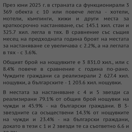
През юни 2025 г. в страната са функционирали 3
369 обекта с 10 или повече легла - хотели,
мотели, къмпинги, хижи и други места за
краткосрочно настаняване, със 145.1 хил. стаи и
325.7 хил. легла в тях. В сравнение със същия
месец на предходната година броят на местата
за настаняване се увеличава с 2.2%, а на леглата
в тях - с 3.6%.
Общият брой на нощувките е 3 831.0 хил., или с
8.4% повече в сравнение с година по-рано.
Чуждите граждани са реализирали 2 627.4 хил.
нощувки, а българските - 1 203.6 хил. нощувки.
В местата за настаняване с 4 и 5 звезди са
реализирани 79.1% от общия брой нощувки на
чужди и 45.9% - на български граждани. В 3-
звездните са осъществени 14.3% от нощувките
на чужди и 23.4% - на български граждани,
докато в тези с 1 и 2 звезди те са съответно 6.6 и