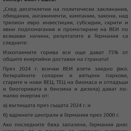
„След десетилетия на политически заклинания,
обещания, ангажименти, кампании, закони, над
трилион евро инвестиции, субсидии, скрити и
явни подпомагания и промотиране на ВЕИ по
всякакви начини, резултатите в Германия са
следните:
Изкопаемите горива все още дават 75% от
общите енергийни доставки на страната!
През 2024 г. всички ВЕИ взети заедно (вкл.
безкрайните соларни и вятърни паркове,
старите и нови ВЕЦ, ТЕЦ на биомаса и отпадъци
и биогоривата в бензина и дизела) дават по-
малко енергия от:
а) въглищата през същата 2024 г. и
б) ядрените централи в Германия през 2000 г.
Ако последните бяха запазени, Германия днес