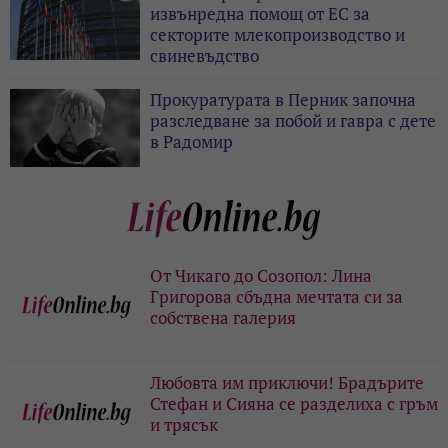
извънредна помощ от ЕС за
секторите млекопроизводство и
свиневъдство
Прокуратурата в Перник започна
разследване за побой и гавра с дете
в Радомир
От Чикаго до Созопол: Лина
Григорова сбъдна мечтата си за
собствена галерия
Любовта им приключи! Брадърите
Стефан и Сияна се разделиха с гръм
и трясък