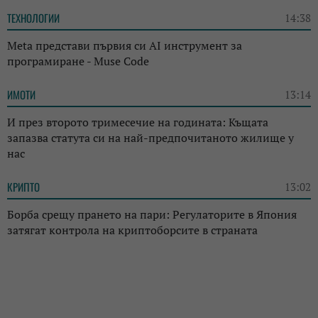
ТЕХНОЛОГИИ
14:38
Meta представи първия си AI инструмент за
програмиране - Muse Code
ИМОТИ
13:14
И през второто тримесечие на годината: Къщата
запазва статута си на най-предпочитаното жилище у
нас
КРИПТО
13:02
Борба срещу прането на пари: Регулаторите в Япония
затягат контрола на криптоборсите в страната