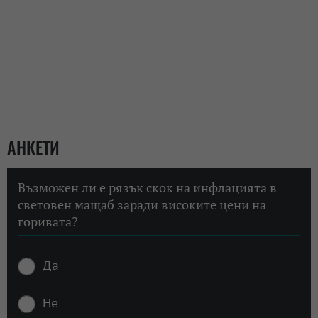
АНКЕТИ
Възможен ли е рязък скок на инфлацията в
световен мащаб заради високите цени на
горивата?
Да
Не