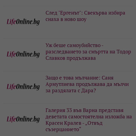
След "Ергенът": Свекърва избира
снаха в ново шоу
Уж беше самоубийство -
разследването за смъртта на Тодор
Славков продължава
Защо е това мълчание: Саня
Армутлиева продължава да мълчи
за раздялата с Дара?
Галерия 33 във Варна представя
деветата самостоятелна изложба на
Красен Кралев - „Отвъд
съзерцанието“