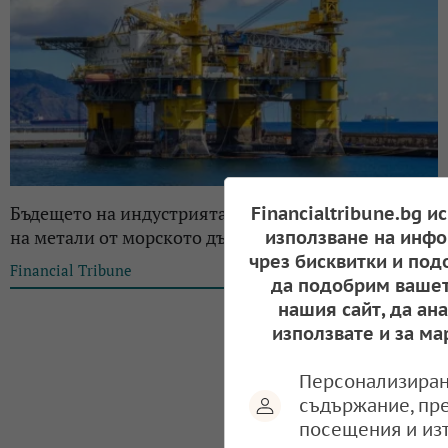
Бъдещето на индустрията: Дълбоководният добив
Financialtribune.bg и
на метали от морското дъно
използване на инфо
чрез бисквитки и под
Financial Tribune
16:15, 26.04.2025
да подобрим вашет
нашия сайт, да ан
използвате и за ма
Персонализиран
съдържание, пр
посещения и из