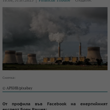
18:08, 31.07.2025
Financial Tribune
Сподели:
Снимка:
АРХИВ/pixabay
©
От профила във Facebook на енергийният
експерт Боян Рашев: