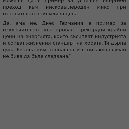
можеше да е пример за успешен енергиен
преход към нисковъглероден микс при
относително приемлива цена.
Да, ама не. Днес Германия е пример за
изключително скъп провал - рекордни крайни
цени на енергията, които съсипват индустрията
и сриват жизнения стандарт на хората. Тя дърпа
цяла Европа към пропастта и в никакъв случай
не бива да бъде следвана.“