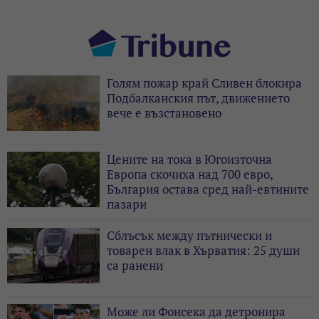
Голям пожар край Сливен блокира
Подбалканския път, движението
вече е възстановено
Цените на тока в Югоизточна
Европа скочиха над 700 евро,
България остава сред най-евтините
пазари
Сблъсък между пътнически и
товарен влак в Хърватия: 25 души
са ранени
Може ли Фонсека да детронира