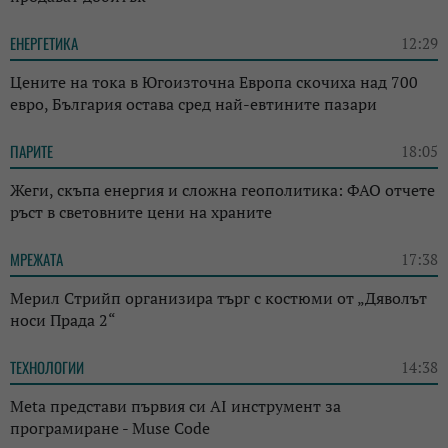
ЕНЕРГЕТИКА
12:29
Цените на тока в Югоизточна Европа скочиха над 700
евро, България остава сред най-евтините пазари
ПАРИТЕ
18:05
Жеги, скъпа енергия и сложна геополитика: ФАО отчете
ръст в световните цени на храните
МРЕЖАТА
17:38
Мерил Стрийп организира търг с костюми от „Дяволът
носи Прада 2“
ТЕХНОЛОГИИ
14:38
Meta представи първия си AI инструмент за
програмиране - Muse Code