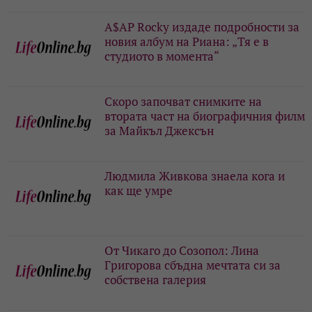
A$AP Rocky издаде подробности за
новия албум на Риана: „Тя е в
студиото в момента“
Скоро започват снимките на
втората част на биографичния филм
за Майкъл Джексън
Людмила Живкова знаела кога и
как ще умре
От Чикаго до Созопол: Лина
Григорова сбъдна мечтата си за
собствена галерия