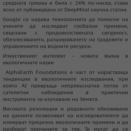
средната грешка е била с 24% по-ниска, става
ясно от публикувана от DeepMind научна статия.
Google се надява технологията да помогне на
учените да изследват глобални промени,
свързани с продоволствената сигурност,
обезлесяването, разширяването на градовете и
управлението на водните ресурси.
Изкуственият интелект – новата вълна в
екологичните науки
AlphaEarth Foundations е част от нарастваща
тенденция в екологичните изследвания, при
която AI превръща непрекъснатия поток от
сателитни наблюдения в практични
инструменти за изучаване на Земята.
Високата резолюция и редовното обновяване
на данните позволяват на изследователите да
измерват прецизно екологичните промени и да
разберат причините за тях. Те могат да се