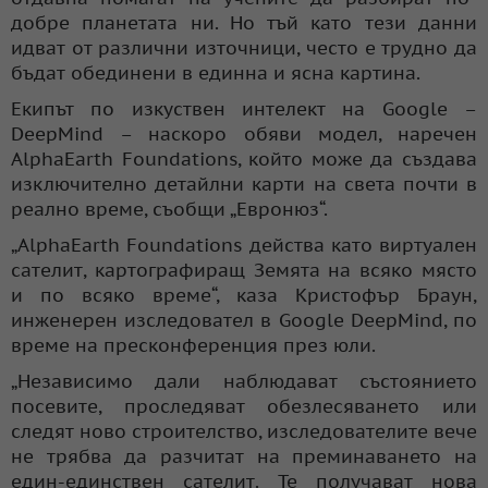
добре планетата ни. Но тъй като тези данни
идват от различни източници, често е трудно да
бъдат обединени в единна и ясна картина.
Екипът по изкуствен интелект на Google –
DeepMind – наскоро обяви модел, наречен
AlphaEarth Foundations, който може да създава
изключително детайлни карти на света почти в
реално време, съобщи „Евронюз“.
„AlphaEarth Foundations действа като виртуален
сателит, картографиращ Земята на всяко място
и по всяко време“, каза Кристофър Браун,
инженерен изследовател в Google DeepMind, по
време на пресконференция през юли.
„Независимо дали наблюдават състоянието
посевите, проследяват обезлесяването или
следят ново строителство, изследователите вече
не трябва да разчитат на преминаването на
един-единствен сателит. Те получават нова