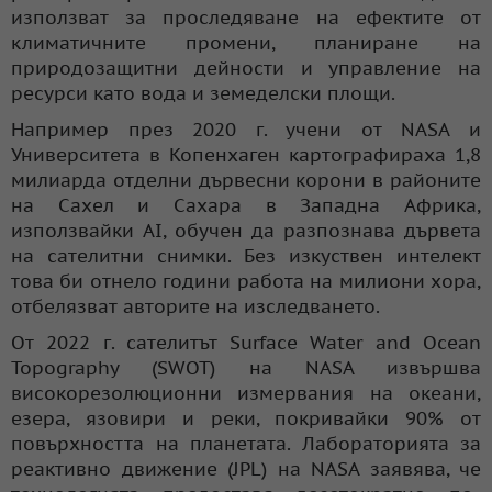
използват за проследяване на ефектите от
климатичните промени, планиране на
природозащитни дейности и управление на
ресурси като вода и земеделски площи.
Например през 2020 г. учени от NASA и
Университета в Копенхаген картографираха 1,8
милиарда отделни дървесни корони в районите
на Сахел и Сахара в Западна Африка,
използвайки AI, обучен да разпознава дървета
на сателитни снимки. Без изкуствен интелект
това би отнело години работа на милиони хора,
отбелязват авторите на изследването.
От 2022 г. сателитът Surface Water and Ocean
Topography (SWOT) на NASA извършва
високорезолюционни измервания на океани,
езера, язовири и реки, покривайки 90% от
повърхността на планетата. Лабораторията за
реактивно движение (JPL) на NASA заявява, че