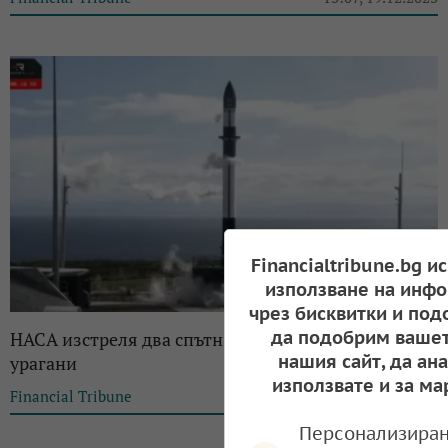
Financialtribune.bg и
използване на инфо
чрез бисквитки и под
да подобрим вашет
НАСА изстреля два спътника за проследяване на
нашия сайт, да ан
урагани
използвате и за ма
Financial Tribune
09:40, 08.05.2023
Персонализиран