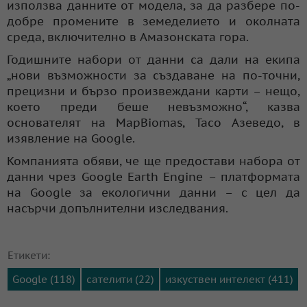
използва данните от модела, за да разбере по-
добре промените в земеделието и околната
среда, включително в Амазонската гора.
Годишните набори от данни са дали на екипа
„нови възможности за създаване на по-точни,
прецизни и бързо произвеждани карти – нещо,
което преди беше невъзможно“, казва
основателят на MapBiomas, Тасо Азеведо, в
изявление на Google.
Компанията обяви, че ще предостави набора от
данни чрез Google Earth Engine – платформата
на Google за екологични данни – с цел да
насърчи допълнителни изследвания.
Етикети:
Google (118)
сателити (22)
изкуствен интелект (411)