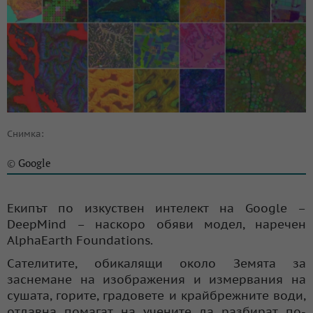
Снимка:
Google
©
Екипът по изкуствен интелект на Google –
DeepMind – наскоро обяви модел, наречен
AlphaEarth Foundations.
Сателитите, обикалящи около Земята за
заснемане на изображения и измервания на
сушата, горите, градовете и крайбрежните води,
отдавна помагат на учените да разбират по-