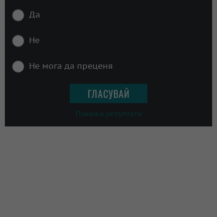
Да
Не
Не мога да преценя
Покажи резултати