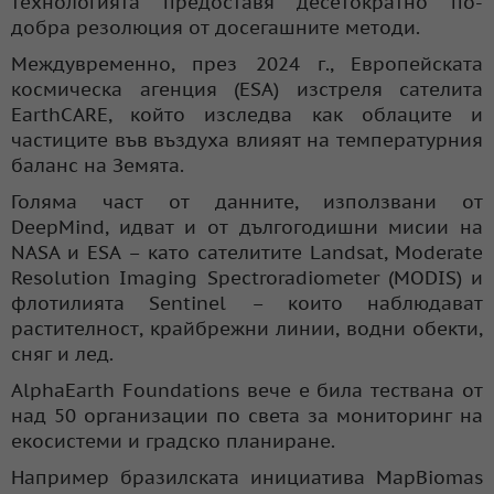
технологията предоставя десетократно по-
добра резолюция от досегашните методи.
Междувременно, през 2024 г., Европейската
космическа агенция (ESA) изстреля сателита
EarthCARE, който изследва как облаците и
частиците във въздуха влияят на температурния
баланс на Земята.
Голяма част от данните, използвани от
DeepMind, идват и от дългогодишни мисии на
NASA и ESA – като сателитите Landsat, Moderate
Resolution Imaging Spectroradiometer (MODIS) и
флотилията Sentinel – които наблюдават
растителност, крайбрежни линии, водни обекти,
сняг и лед.
AlphaEarth Foundations вече е била тествана от
над 50 организации по света за мониторинг на
екосистеми и градско планиране.
Например бразилската инициатива MapBiomas