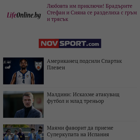
Любовта им приключи! Брадърите
Стефан и Сияна се разделиха с гръм
и трясък
Американец подсили Спартак
Плевен
Малдини: Искахме атакуващ
футбол и млад треньор
Маями фаворит да приеме
Суперкупата на Испания