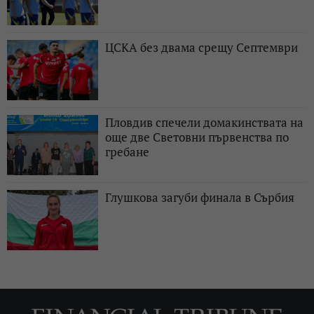
ЦСКА без двама срещу Септември
Пловдив спечели домакинствата на
още две Световни първенства по
гребане
Глушкова загуби финала в Сърбия