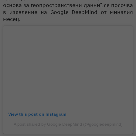
основа за геопространствени данни“, се посочва
в изявление на Google DeepMind от миналия
месец.
View this post on Instagram
A post shared by Google DeepMind (@googledeepmind)