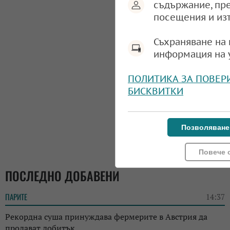
съдържание, пр
посещения и из
Съхраняване на 
информация на 
ПОЛИТИКА ЗА ПОВЕР
БИСКВИТКИ
Позволяване
Повече 
ПОСЛЕДНО ДОБАВЕНИ
ПАРИТЕ
14:37
Рекордна суша принуждава фермерите в Австрия да
продават добитък