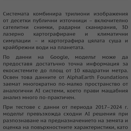
Системата комбинира трилиони изображения
от десетки публични източници – включително
сателитни снимки, радарни сканирания, 3D
лазерно картографиране и климатични
симулации – и картографира цялата суша и
крайбрежни води на планетата.
По данни на Google, моделът може да
предоставя достатъчно точна информация за
екосистемите до площ от 10 квадратни метра.
Освен това данните от AlphaEarth Foundations
заемат многократно по-малко пространство от
аналогични AI системи, което прави мащабния
анализ много по-практичен.
При тестове с данни от периода 2017–2024 г.
моделът превъзхожда сходни AI решения при
разпознаване на предназначението на земята и
оценка на повърхностните характеристики, като