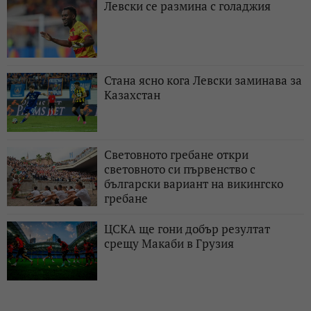
Левски се размина с голаджия
Стана ясно кога Левски заминава за
Казахстан
Световното гребане откри
световното си първенство с
български вариант на викингско
гребане
ЦСКА ще гони добър резултат
срещу Макаби в Грузия