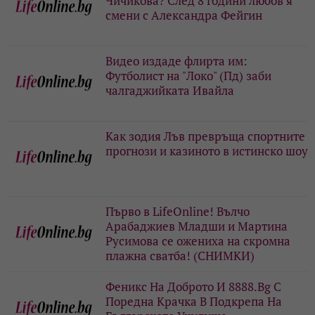
Чичикова? След 8 години любов я
смени с Александра Фейгин
Видео издаде флирта им:
Футболист на "Локо" (Пд) заби
чалгаджийката Ивайла
Как зодия Лъв превръща спортните
прогнози и казиното в истинско шоу
Първо в LifeOnline! Вълчо
Арабаджиев Младши и Мартина
Русимова сe oжениха на скромна
плажна сватба! (СНИМКИ)
Феникс На Доброто И 8888.Bg С
Поредна Крачка В Подкрепа На