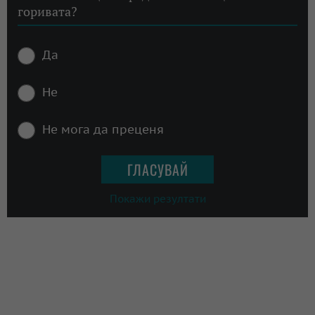
горивата?
Да
Не
Не мога да преценя
Покажи резултати