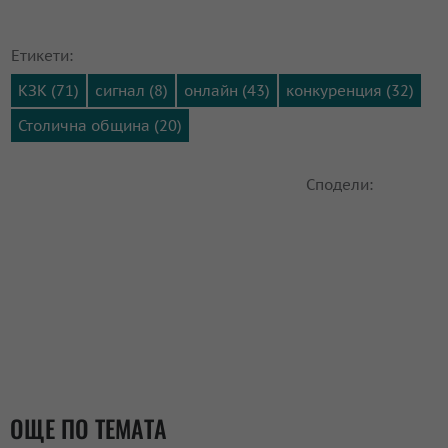
Етикети:
КЗК (71)
сигнал (8)
онлайн (43)
конкуренция (32)
Столична община (20)
Сподели:
ОЩЕ ПО ТЕМАТА