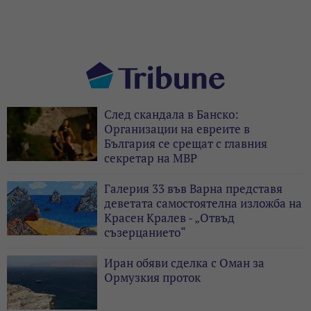
След скандала в Банско:
Организации на евреите в
България се срещат с главния
секретар на МВР
Галерия 33 във Варна представя
деветата самостоятелна изложба на
Красен Кралев - „Отвъд
съзерцанието“
Иран обяви сделка с Оман за
Ормузкия проток