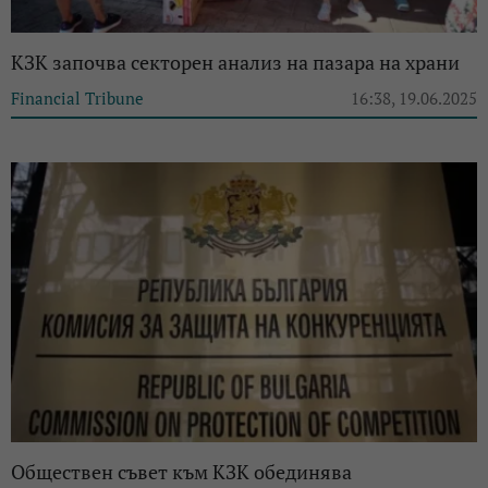
КЗК започва секторен анализ на пазара на храни
Financial Tribune
16:38, 19.06.2025
Обществен съвет към КЗК обединява