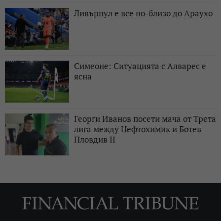
Ливърпул е все по-близо до Араухо
Симеоне: Ситуацията с Алварес е
ясна
Георги Иванов посети мача от Трета
лига между Нефтохимик и Ботев
Пловдив II