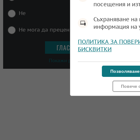
посещения и из
Не
Съхраняване на 
информация на 
Не мога да преценя
ПОЛИТИКА ЗА ПОВЕР
БИСКВИТКИ
Покажи резултати
Позволяване
Повече 