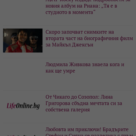
новия албум на Риана: „Тя е в
студиото в момента“
Скоро започват снимките на
втората част на биографичния филм
за Майкъл Джексън
Людмила Живкова знаела кога и
как ще умре
От Чикаго до Созопол: Лина
Григорова сбъдна мечтата си за
собствена галерия
Любовта им приключи! Брадърите
Стефан и Сияна се разделиха с гръм