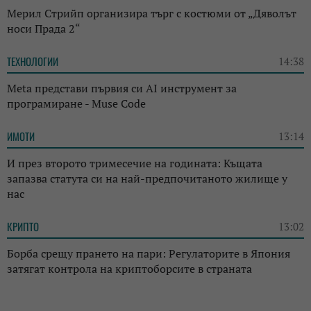
Мерил Стрийп организира търг с костюми от „Дяволът
носи Прада 2“
ТЕХНОЛОГИИ
14:38
Meta представи първия си AI инструмент за
програмиране - Muse Code
ИМОТИ
13:14
И през второто тримесечие на годината: Къщата
запазва статута си на най-предпочитаното жилище у
нас
КРИПТО
13:02
Борба срещу прането на пари: Регулаторите в Япония
затягат контрола на криптоборсите в страната