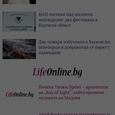
НАП постави под засилено
наблюдение два фестивала в
Бургаска област
Два пожара избухнаха в Хасковско,
огнеборци и доброволци се борят с
пламъците
Почина Уилям Орбит – архитектът
на „Ray of Light“, който промени
музиката на Мадона
A$AP Rocky издаде подробности за