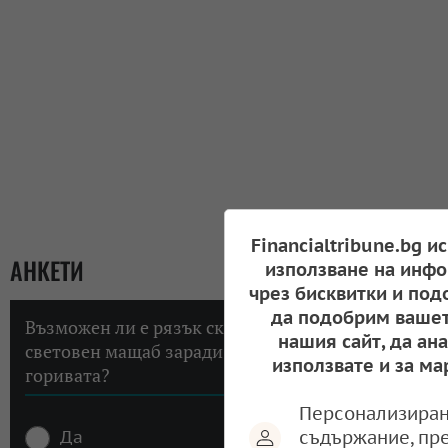
Financialtribune.bg и
АНКЕТИ
използване на инфо
чрез бисквитки и под
да подобрим вашет
Възможен ли е рязък скок на инфлацията в
нашия сайт, да ан
световен мащаб заради високите цени на
използвате и за ма
горивата?
Персонализиран
съдържание, пр
Да