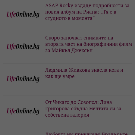
A$AP Rocky издаде подробности за
новия албум на Риана: „Тя е в
студиото в момента“
Скоро започват снимките на
втората част на биографичния филм
за Майкъл Джексън
Людмила Живкова знаела кога и
как ще умре
От Чикаго до Созопол: Лина
Григорова сбъдна мечтата си за
собствена галерия
Любовта им приключи! Брадърите