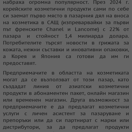
набраха огромна популярност. През 2024 г.
корейските козметични продукти сами по себе
си заемат първо място в пазарния дял на вноса
на козметика в САЩ (изпреварвайки за първи
път френските Chanel и Lancome) с 22% от
пазара и стойност 1,4 милиарда долара.
Потребителите търсят новости в грижата за
кожата, нежни съставки и иновативни опаковки,
а Корея и Япония са готови да им ги
предоставят.
Предприемачите в областта на козметиката
могат да се възползват от този пазар, като
създадат линия от азиатски козметични
продукти в абонаментен пакет, онлайн магазин
или временен магазин. Друга възможност за
предприемачите е да предлагат козметични
услуги с личен асистент за пазаруване и
препоръки или да си партнират с марки или
дистрибутори, за да предлагат продукти