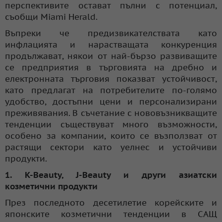
перспективите остават пълни с потенциал,
съобщи Miami Herald.
Въпреки че предизвикателствата като
инфлацията и нарастващата конкуренция
продължават, някои от най-бързо развиващите
се предприятия в търговията на дребно и
електронната търговия показват устойчивост,
като предлагат на потребителите по-голямо
удобство, достъпни цени и персонализирани
преживявания. В съчетание с нововъзникващите
тенденции съществуват много възможности,
особено за компании, които се възползват от
растящи сектори като уелнес и устойчиви
продукти.
1. K-Beauty, J-Beauty и други азиатски
козметични продукти
През последното десетилетие корейските и
японските козметични тенденции в САЩ