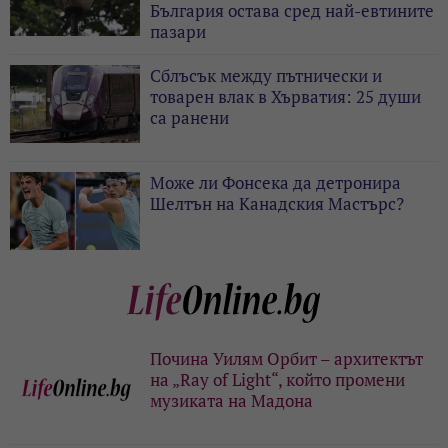
България остава сред най-евтините
пазари
Сблъсък между пътнически и
товарен влак в Хърватия: 25 души
са ранени
Може ли Фонсека да детронира
Шелтън на Канадския Мастърс?
Почина Уилям Орбит – архитектът
на „Ray of Light“, който промени
музиката на Мадона