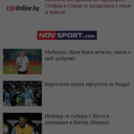
Стефан и Сияна се разделиха с гръм
и трясък
Майкъла: Щом Янев печели, значи е
най-добрият
Барселона вдига офертата за Родри
Неймар се събира с Меси и
компания в Интер (Маями)