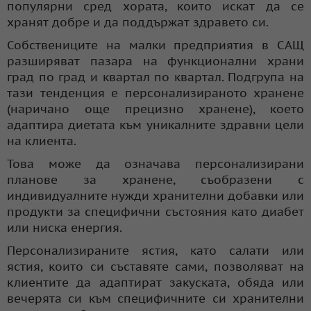
популярни сред хората, които искат да се
хранят добре и да поддържат здравето си.
Собствениците на малки предприятия в САЩ
разширяват пазара на функционални храни
град по град и квартал по квартал. Подгрупа на
тази тенденция е персонализираното хранене
(наричано още прецизно хранене), което
адаптира диетата към уникалните здравни цели
на клиента.
Това може да означава персонализирани
планове за хранене, съобразени с
индивидуалните нужди хранителни добавки или
продукти за специфични състояния като диабет
или ниска енергия.
Персонализираните ястия, като салати или
ястия, които си съставяте сами, позволяват на
клиентите да адаптират закуската, обяда или
вечерята си към специфичните си хранителни