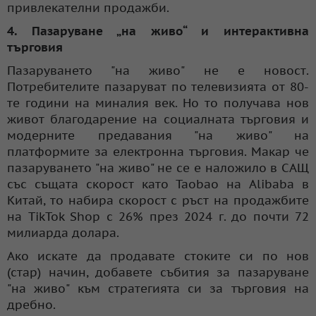
привлекателни продажби.
4. Пазаруване „на живо“ и интерактивна
търговия
Пазаруването "на живо" не е новост.
Потребителите пазаруват по телевизията от 80-
те години на миналия век. Но то получава нов
живот благодарение на социалната търговия и
модерните предавания "на живо" на
платформите за електронна търговия. Макар че
пазаруването "на живо" не се е наложило в САЩ
със същата скорост като Taobao на Alibaba в
Китай, то набира скорост с ръст на продажбите
на TikTok Shop с 26% през 2024 г. до почти 72
милиарда долара.
Ако искате да продавате стоките си по нов
(стар) начин, добавете събития за пазаруване
"на живо" към стратегията си за търговия на
дребно.