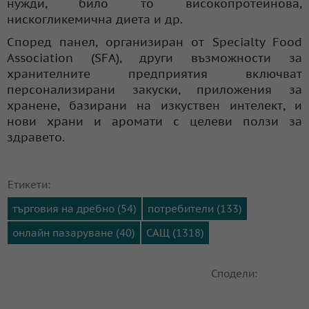
нужди, било то високопротеинова,
нискогликемична диета и др.
Според панел, организиран от Specialty Food
Association (SFA), други възможности за
хранителните предприятия включват
персонализирани закуски, приложения за
хранене, базирани на изкуствен интелект, и
нови храни и аромати с целеви ползи за
здравето.
Етикети:
търговия на дребно (54)
потребители (133)
онлайн пазаруване (40)
САЩ (1318)
Сподели: