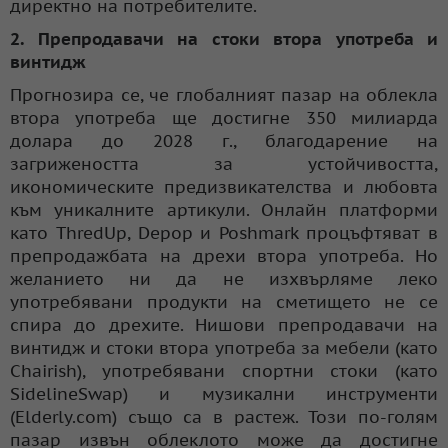
директно на потребителите.
2. Препродавачи на стоки втора употреба и
винтидж
Прогнозира се, че глобалният пазар на облекла
втора употреба ще достигне 350 милиарда
долара до 2028 г., благодарение на
загрижеността за устойчивостта,
икономическите предизвикателства и любовта
към уникалните артикули. Онлайн платформи
като ThredUp, Depop и Poshmark процъфтяват в
препродажбата на дрехи втора употреба. Но
желанието ни да не изхвърляме леко
употребявани продукти на сметището не се
спира до дрехите. Нишови препродавачи на
винтидж и стоки втора употреба за мебели (като
Chairish), употребявани спортни стоки (като
SidelineSwap) и музикални инструменти
(Elderly.com) също са в растеж. Този по-голям
пазар извън облеклото може да достигне