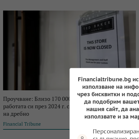
Financialtribune.bg и
използване на инфо
чрез бисквитки и под
Проучване: Близо 170 000 британци са загубили
да подобрим вашет
работата си през 2024 г. след срива в търговията
нашия сайт, да ан
на дребно
използвате и за ма
Financial Tribune
09:55, 30.12.2024
Персонализиран
съдържание, пр