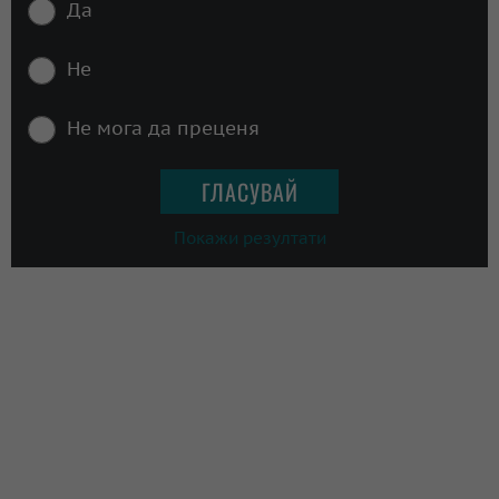
Да
Не
Не мога да преценя
Покажи резултати