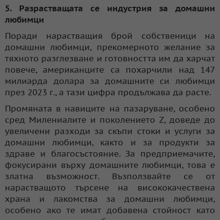
5. Разрастващата се индустрия за домашни
любимци
Поради нарастващия брой собственици на
домашни любимци, прекомерното желание за
тяхното разглезване и готовността им да харчат
повече, американците са похарчили над 147
милиарда долара за домашните си любимци
през 2023 г., а тази цифра продължава да расте.
Промяната в навиците на пазаруване, особено
сред Милениалите и поколението Z, доведе до
увеличени разходи за скъпи стоки и услуги за
домашни любимци, както и за продукти за
здраве и благосъстояние. За предприемачите,
фокусирани върху домашните любимци, това е
златна възможност. Възползвайте се от
нарастващото търсене на висококачествена
храна и лакомства за домашни любимци,
особено ако те имат добавена стойност като