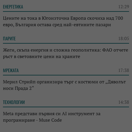
ЕНЕРГЕТИКА
12:29
Цените на тока в Югоизточна Европа скочиха над 700
евро, България остава сред най-евтините пазари
ПАРИТЕ
18:05
Жеги, скъпа енергия и сложна геополитика: ФАО отчете
ръст в световните цени на храните
МРЕЖАТА
17:38
Мерил Стрийп организира търг с костюми от „Дяволът
носи Прада 2“
ТЕХНОЛОГИИ
14:38
Meta представи първия си AI инструмент за
програмиране - Muse Code