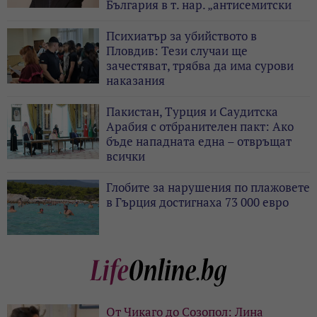
България в т. нар. „антисемитски
скандал“
Психиатър за убийството в
Пловдив: Тези случаи ще
зачестяват, трябва да има сурови
наказания
Пакистан, Турция и Саудитска
Арабия с отбранителен пакт: Ако
бъде нападната една – отвръщат
всички
Глобите за нарушения по плажовете
в Гърция достигнаха 73 000 евро
От Чикаго до Созопол: Лина