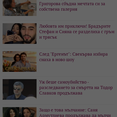
Григорова сбъдна мечтата си за
собствена галерия
Любовта им приключи! Брадърите
Стефан и Сияна се разделиха с гръм
и трясък
След "Ергенът": Свекърва избира
снаха в ново шоу
Уж беше самоубийство -
разследването за смъртта на Тодор
Славков продължава
Защо е това мълчание: Саня
Армутлиева продължава да мълчи