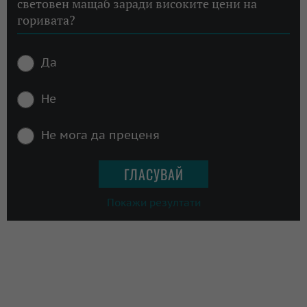
световен мащаб заради високите цени на
горивата?
Да
Не
Не мога да преценя
Покажи резултати