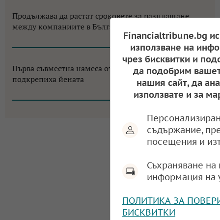
Продължава да растат сроковете за разплащане
между компаниите в България
Financialtribune.bg и
11:18, 03.08.2026
използване на инфо
чрез бисквитки и под
Първа съвместна намеса от 2011 г.:САЩ и Япония
да подобрим вашет
подкрепиха йената
нашия сайт, да ан
09:19, 03.08.2026
използвате и за ма
Персонализиран
съдържание, пр
посещения и из
Съхраняване на 
информация на 
ПОЛИТИКА ЗА ПОВЕР
БИСКВИТКИ