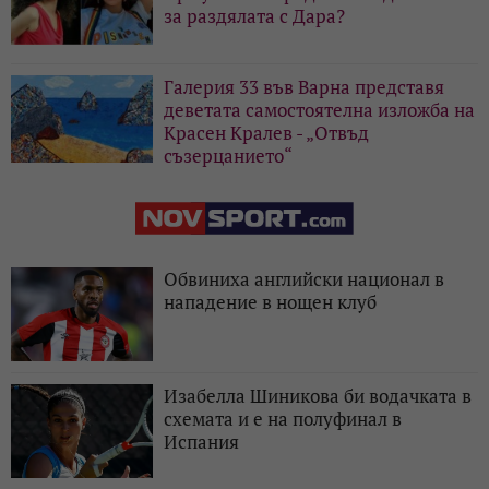
за раздялата с Дара?
Галерия 33 във Варна представя
деветата самостоятелна изложба на
Красен Кралев - „Отвъд
съзерцанието“
Обвиниха английски национал в
нападение в нощен клуб
Изабелла Шиникова би водачката в
схемата и е на полуфинал в
Испания