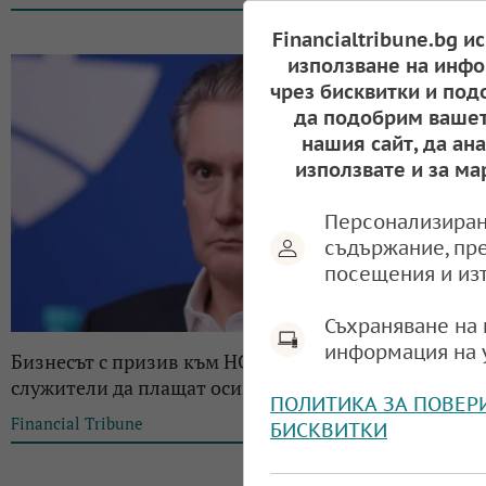
Financialtribune.bg и
използване на инфо
чрез бисквитки и под
да подобрим вашет
нашия сайт, да ан
използвате и за ма
Персонализиран
съдържание, пр
посещения и из
Съхраняване на 
информация на 
Бизнесът с призив към НС: Приемете държавните
служители да плащат осигуровки
ПОЛИТИКА ЗА ПОВЕР
Financial Tribune
12:08, 15.06.2026
БИСКВИТКИ