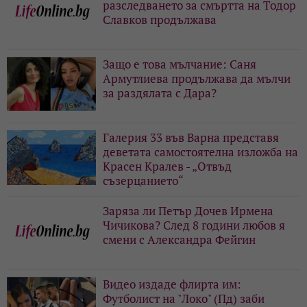
разследването за смъртта на Тодор
Славков продължава
Защо е това мълчание: Саня
Армутлиева продължава да мълчи
за раздялата с Дара?
Галерия 33 във Варна представя
деветата самостоятелна изложба на
Красен Кралев - „Отвъд
съзерцанието“
Заряза ли Петър Дочев Ирмена
Чичикова? След 8 години любов я
смени с Александра Фейгин
Видео издаде флирта им:
Футболист на "Локо" (Пд) заби