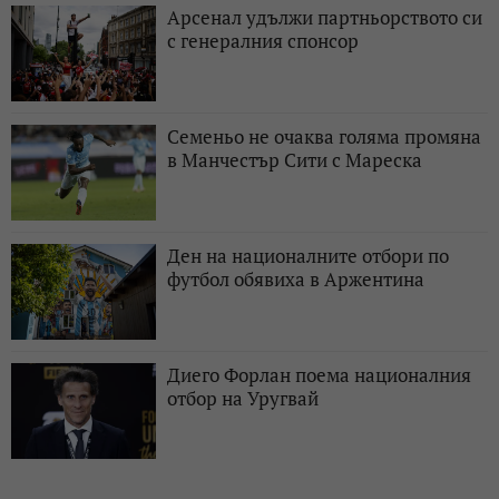
Арсенал удължи партньорството си
с генералния спонсор
Семеньо не очаква голяма промяна
в Манчестър Сити с Мареска
Ден на националните отбори по
футбол обявиха в Аржентина
Диего Форлан поема националния
отбор на Уругвай