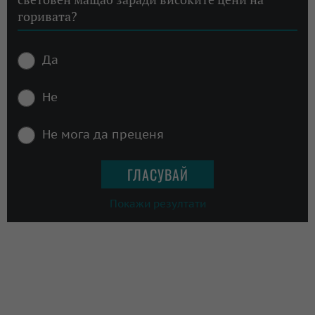
горивата?
Да
Не
Не мога да преценя
Покажи резултати