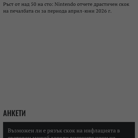
Ръст от над 50 на сто: Nintendo отчете драстичен скок
на печалбата си за периода април-юни 2026 г.
АНКЕТИ
Възможен ли е рязък скок на инфлацията в
световен мащаб заради високите цени на