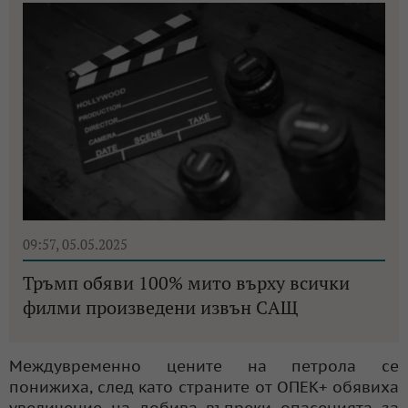
09:57, 05.05.2025
Тръмп обяви 100% мито върху всички
филми произведени извън САЩ
Междувременно цените на петрола се
понижиха, след като страните от ОПЕК+ обявиха
увеличение на добива въпреки опасенията за