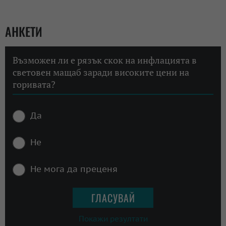
АНКЕТИ
Възможен ли е рязък скок на инфлацията в
световен мащаб заради високите цени на
горивата?
Да
Не
Не мога да преценя
Покажи резултати