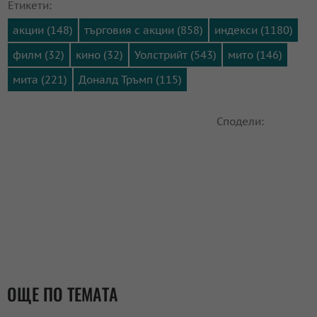
Етикети:
акции (148)
търговия с акции (858)
индекси (1180)
филм (32)
кино (32)
Уолстрийт (543)
мито (146)
мита (221)
Доналд Тръмп (115)
Сподели:
ОЩЕ ПО ТЕМАТА