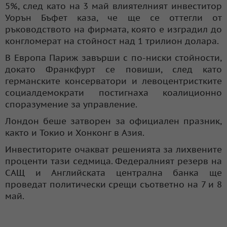
5%, след като на 3 май влиятелният инвеститор
Уорън Бъфет каза, че ще се оттегли от
ръководството на фирмата, която е изградил до
конгломерат на стойност над 1 трилион долара.
В Европа Париж завърши с по-ниски стойности,
докато Франкфурт се повиши, след като
германските консерватори и левоцентристките
социалдемократи постигнаха коалиционно
споразумение за управление.
Лондон беше затворен за официален празник,
както и Токио и Хонконг в Азия.
Инвеститорите очакват решенията за лихвените
проценти тази седмица. Федералният резерв на
САЩ и Английската централна банка ще
проведат политически срещи съответно на 7 и 8
май.