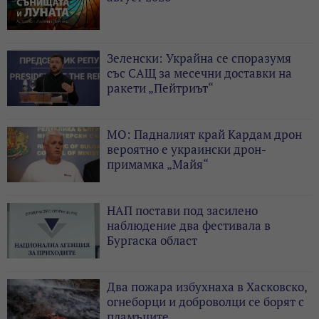
Зеленски: Украйна се споразумя
със САЩ за месечни доставки на
ракети „Пейтриът“
МО: Падналият край Кардам дрон
вероятно е украински дрон-
примамка „Майя“
НАП постави под засилено
наблюдение два фестивала в
Бургаска област
Два пожара избухнаха в Хасковско,
огнеборци и доброволци се борят с
пламъците