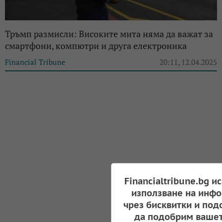
Тръмп размисли: Високите мита няма да важат за
смартфони, компютри и друга електроника
Financial Tribune
20:11, 12.04.2025
Financialtribune.bg и
използване на инфо
чрез бисквитки и под
да подобрим вашет