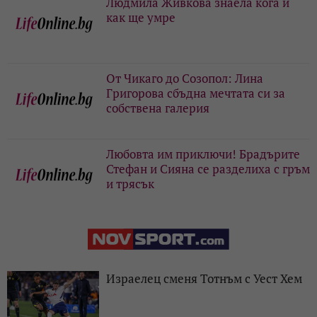
Людмила Живкова знаела кога и
как ще умре
От Чикаго до Созопол: Лина
Григорова сбъдна мечтата си за
собствена галерия
Любовта им приключи! Брадърите
Стефан и Сияна се разделиха с гръм
и трясък
Израелец сменя Тотнъм с Уест Хем