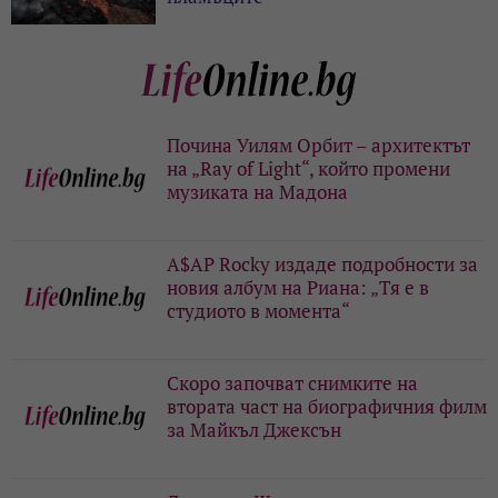
Почина Уилям Орбит – архитектът
на „Ray of Light“, който промени
музиката на Мадона
A$AP Rocky издаде подробности за
новия албум на Риана: „Тя е в
студиото в момента“
Скоро започват снимките на
втората част на биографичния филм
за Майкъл Джексън