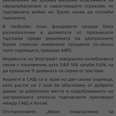
свръхпредлагане и нарастващите страхове, че
търговската война на Тръмп може да отслаби
търсенето.
В глобален план фондовите пазари бяха
разнопосочни в размитата от празниците
търговия преди решенията на централните
банки относно лихвените проценти по-късно
през седмицата, предаде АФП.
Индексите на Уолстрийт завършиха колебливата
сесия с понижение, като S&P 500 загуби 0,6%, за
да прекъсне 9-дневната си серия от ръстове.
Акциите в САЩ са в края на две силни седмици,
като ръстът на 2 май бе обусловен от добрите
данни за работните места и подобряването на
настроенията относно търговските преговори
между САЩ и Китай.
Отстъплението „беше показателно за