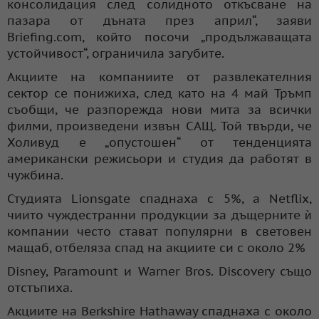
консолидация след солидното откъсване на
пазара от дъната през април“, заяви
Briefing.com, който посочи „продължаващата
устойчивост“, ограничила загубите.
Акциите на компаниите от развлекателния
сектор се понижиха, след като на 4 май Тръмп
съобщи, че разпорежда нови мита за всички
филми, произведени извън САЩ. Той твърди, че
Холивуд е „опустошен“ от тенденцията
американски режисьори и студия да работят в
чужбина.
Студията Lionsgate спаднаха с 5%, а Netflix,
чиито чуждестранни продукции за дъщерните ѝ
компании често стават популярни в световен
мащаб, отбеляза спад на акциите си с около 2%
Disney, Paramount и Warner Bros. Discovery също
отстъпиха.
Акциите на Berkshire Hathaway спаднаха с около