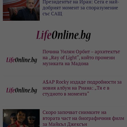
Президентът на Иран: Сега е най-
добрият момент за споразумение
със САЩ
Почина Уилям Орбит – архитектът
на „Ray of Light“, който промени
музиката на Мадона
A$AP Rocky издаде подробности за
новия албум на Риана: „Тя е в
студиото в момента“
Скоро започват снимките на
втората част на биографичния филм
за Майкъл Джексън