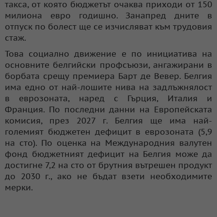
такса, от която бюджетът очаква приходи от 150
милиона евро годишно. Занапред дните в
отпуск по болест ще се изчисляват към трудовия
стаж.
Това социално движение е по инициатива на
основните белгийски профсъюзи, ангажирани в
борбата срещу премиера Барт де Вевер. Белгия
има едно от най-лошите нива на задлъжнялост
в еврозоната, наред с Гърция, Италия и
Франция.
По последни данни на Европейската
комисия, през 2027 г. Белгия ще има най-
големият бюджетен дефицит в еврозоната (5,9
на сто). По оценка на Международния валутен
фонд бюджетният дефицит на Белгия може да
достигне 7,2 на сто от брутния вътрешен продукт
до 2030 г., ако не бъдат взети необходимите
мерки.