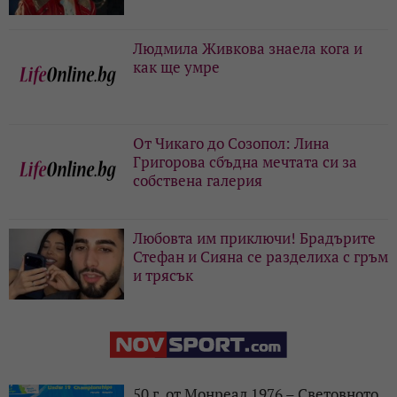
Людмила Живкова знаела кога и
как ще умре
От Чикаго до Созопол: Лина
Григорова сбъдна мечтата си за
собствена галерия
Любовта им приключи! Брадърите
Стефан и Сияна се разделиха с гръм
и трясък
50 г. от Монреал 1976 – Световното