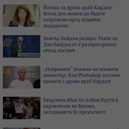
Йотова за дрона край Кардам:
Всеки ден можем да бъдем
изправени пред подобни
инциденти
Хънтър Байдън разкри: Ракът на
Джо Байдън се е разпространил
отвъд костите
„Изпраната“ тениска на военния
министър: Как Photoshop засенчи
кризата с дрона край Кардам
Хвърлиха яйца по Албин Курти в
парламента на Косово,
заседанието бе прекъснато