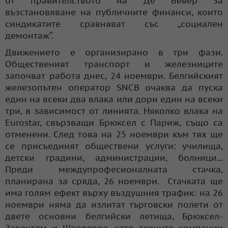
от правителството на Де Вевер за
възстановяване на публичните финанси, които
синдикатите сравняват със „социален
демонтаж“.
Движението е организирано в три фази.
Общественият транспорт и железниците
започват работа днес, 24 ноември. Белгийският
железопътен оператор SNCB очаква да пуска
един на всеки два влака или дори един на всеки
три, в зависимост от линията. Няколко влака на
Eurostar, свързващи Брюксел с Париж, също са
отменени. След това на 25 ноември към тях ще
се присъединят обществени услуги: училища,
детски градини, администрации, болници...
Преди междупрофесионалната стачка,
планирана за сряда, 26 ноември. Стачката ще
има голям ефект върху въздушния трафик: на 26
ноември няма да излитат търговски полети от
двете основни белгийски летища, Брюксел-
Завентем и Шарлероа, като техните компании