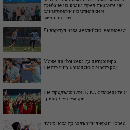
гребане на крака пред първите ни
олимпийски шампионки и
медалистки
Ливърпул иска английски национал
Може ли Фонсека да детронира
Шелтън на Канадския Мастърс?
Ще продължи ли ЦСКА с победите и
срещу Септември
Флик иска да задържи Феран Торес