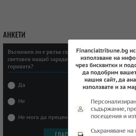
АНКЕТИ
Financialtribune.bg и
Възможен ли е рязък скок на инфлацията в
използване на инфо
световен мащаб заради високите цени на
чрез бисквитки и под
горивата?
да подобрим вашет
нашия сайт, да ан
Да
използвате и за ма
Не
Персонализиран
съдържание, пр
посещения и из
Не мога да преценя
Съхраняване на 