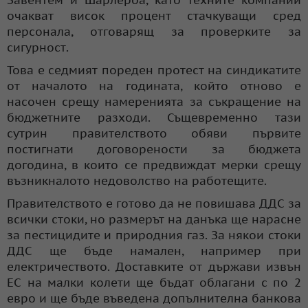
очакват висок процент стачкуващи сред
персонала, отговарящ за проверките за
сигурност.
Това е седмият пореден протест на синдикатите
от началото на годината, който отново е
насочен срещу намеренията за съкращение на
бюджетните разходи. Същевременно тази
сутрин правителството обяви първите
постигнати договорености за бюджета
догодина, в които се предвиждат мерки срещу
възникналото недоволство на работещите.
Правителството е готово да не повишава ДДС за
всички стоки, но размерът на данъка ще нарасне
за пестицидите и природния газ. За някои стоки
ДДС ще бъде намален, например при
електричеството. Доставките от държави извън
ЕС на малки колети ще бъдат облагани с по 2
евро и ще бъде въведена допълнителна банкова