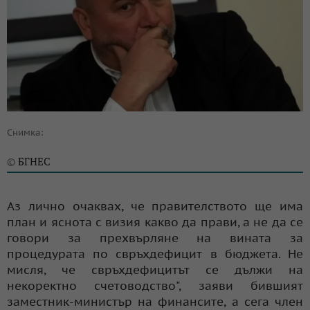
Снимка:
БГНЕС
©
Аз лично очаквах, че правителството ще има
план и яснота с визия какво да прави, а не да се
говори за прехвърляне на вината за
процедурата по свръхдефицит в бюджета. Не
мисля, че свръхдефицитът се дължи на
некоректно счетоводство", заяви бившият
заместник-министър на финансите, a сега член