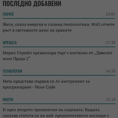
ПОСЛЕДНО ДОБАВЕНИ
ПАРИТЕ
18:05
Жеги, скъпа енергия и сложна геополитика: ФАО отчете
ръст в световните цени на храните
МРЕЖАТА
17:38
Мерил Стрийп организира търг с костюми от „Дяволът
носи Прада 2“
ТЕХНОЛОГИИ
14:38
Meta представи първия си AI инструмент за
програмиране - Muse Code
ИМОТИ
13:14
И през второто тримесечие на годината: Къщата
запазва статута си на най-предпочитаното жилище у