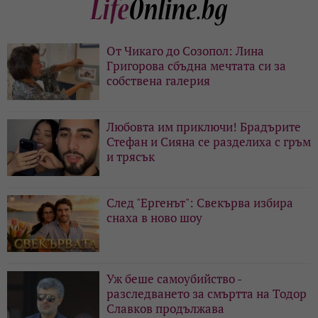
От Чикаго до Созопол: Лина
Григорова сбъдна мечтата си за
собствена галерия
Любовта им приключи! Брадърите
Стефан и Сияна се разделиха с гръм
и трясък
След "Ергенът": Свекърва избира
снаха в ново шоу
Уж беше самоубийство -
разследването за смъртта на Тодор
Славков продължава