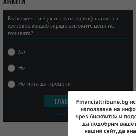
АНКЕТИ
Възможен ли е рязък скок на инфлацията в
световен мащаб заради високите цени на
горивата?
Да
Не
Не мога да преценя
Financialtribune.bg и
използване на инфо
Покажи резултати
чрез бисквитки и под
да подобрим вашет
нашия сайт, да ан