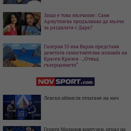
Защо е това мълчание: Саня
Армутлиева продължава да мълчи
за раздялата с Дара?
Галерия 33 във Варна представя
деветата самостоятелна изложба на
Красен Кралев - „Отвъд
съзерцанието“
Левски обмисля отлагане на мач
Георги Миланов контузен, играл на