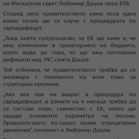
на Фискалния съвет Любомир Дацов пред БТВ.
Според него правителството няма ясна идея
какво точно ще се случи с процедурата по
свръхдефицит.
„Това, което предполагам, че ЕК ще каже е, че
има изменение в траекторията на бюджета,
което води до това, че ще има постоянни
дефицити над 3%“, смята Дацов.
Той отбеляза, че правителството трябва да се
ангажира с поемането на ясен план за
структурни промени.
„Ако все пак ни вкарат в процедура по
свръхдефицит, в рамите на 6 месеца трябва да
се състави план, съвместно с ЕК, която ще
зададе основните параметри на посоки.
Правителството по-скоро прави отрицателни
движения“, песимист е Любомир Дацов.