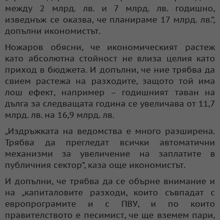
между 2 млрд. лв. и 7 млрд. лв. годишно,
изведнъж се оказва, че планираме 17 млрд. лв.”,
допълни икономистът.
Ножаров обясни, че икономическият растеж
като абсолютна стойност не влиза целия като
приход в бюджета. И допълни, че ние трябва да
свием растежа на разходите, защото той има
лош ефект, например – годишният таван на
дълга за следващата година се увеличава от 11,7
млрд. лв. на 16,9 млрд. лв.
„Издръжката на ведомства е много разширена.
Трябва да прегледат всички автоматични
механизми за увеличение на заплатите в
публичния сектор”, каза още икономистът.
И допълни, че трябва да се обърне внимание и
на „капиталовите разходи, които съвпадат с
европрограмите и с ПВУ, и по които
правителството е песимист, че ще вземем пари,