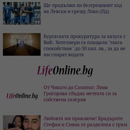
Ще продължи ли безгрешният ход
на Левски и срещу Локо (Пд)
Бургаската прокуратура за казуса с
ВиК: Хотелиери са плащали "такса
спокойствие" до 30 хил. лв., за да не
им спират водата
От Чикаго до Созопол: Лина
Григорова сбъдна мечтата си за
собствена галерия
Любовта им приключи! Брадърите
Стефан и Сияна се разделиха с гръм