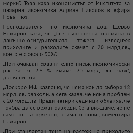
мерки“. Това каза икономистът от Института за
пазарна икономика Адриан Николов в ефира
Нова Нюз.
Преподавателят по икономика доц. Щерьо
Ножаров каза, че „без съществена промяна в
данъчно-осигурителната тежест, изведнъж
приходите и разходите скачат с 20 млрд.лв.,
което е с около 30%”.
„При очакван сравнително нисък икономически
растеж от 2,8 % имаме 20 млрд. лв. скок”,
допълни той.
„Доскоро МФ казваше, че няма как да събере 18
млрд. лв. разходи, а сега казва, че няма проблем
с 20 млрд. лв. Преди четири седмици обявиха, че
трябва да се режат разходи. Сега виждаме, че не
само не са орязани, а има и нови”, коментира
Ножаров.
„При стандартен темп на растеж на приходите