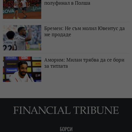
полуфинал в Полша
Бремен: Не съм молил Ювентус да
ме продаде
Аморим: Милан трябва да се бори
за титлата
БОРСИ