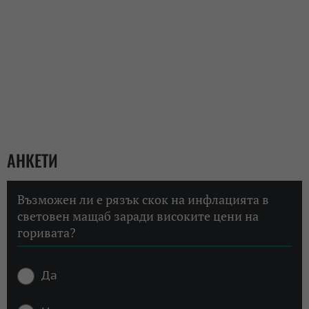
АНКЕТИ
Възможен ли е рязък скок на инфлацията в
световен мащаб заради високите цени на
горивата?
Да