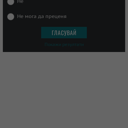
Не
Не мога да преценя
Покажи резултати