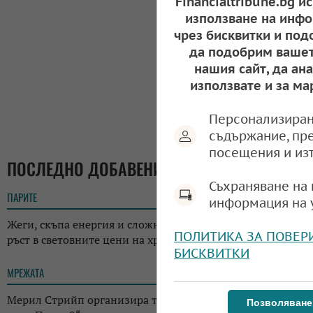
Financialtribune.bg и
използване на инфо
чрез бисквитки и под
да подобрим вашет
нашия сайт, да ан
използвате и за ма
Персонализиран
съдържание, пр
посещения и из
ПОСЛЕДНО ДОБАВЕНИ
Съхраняване на 
ПАРИТЕ
18:05
информация на 
Жеги, скъпа енергия и сложна геополитика: ФАО отчете
ПОЛИТИКА ЗА ПОВЕР
ръст в световните цени на храните
БИСКВИТКИ
МРЕЖАТА
17:38
Мерил Стрийп организира търг с костюми от „Дяволът
Позволяване