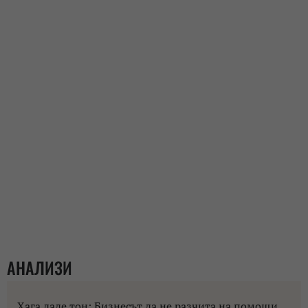
АНАЛИЗИ
Хага даде тон: Бизнесът да не разчита на помощи