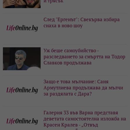
и трясък
След "Ергенът": Свекърва избира
снаха в ново шоу
Уж беше самоубийство -
разследването за смъртта на Тодор
Славков продължава
Защо е това мълчание: Саня
Армутлиева продължава да мълчи
за раздялата с Дара?
Галерия 33 във Варна представя
деветата самостоятелна изложба на
Красен Кралев - „Отвъд