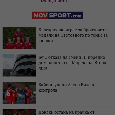
съзерцанието“
България ще играе за бронзовите
медали на Световното по тенис за
юноши
БФС отказа да смени III поредно
домакинство на Марек във Втора
лига
Байерн удари Астън Вила в
контрола
Донски остана на крачка от