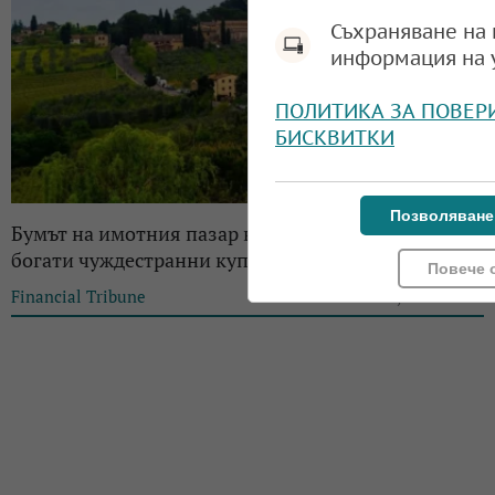
Съхраняване на 
информация на 
ПОЛИТИКА ЗА ПОВЕР
БИСКВИТКИ
Позволяване
Бумът на имотния пазар в Тоскана се дължи на
богати чуждестранни купувачи
Повече 
Financial Tribune
10:09, 11.06.2025