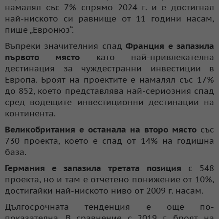
намалял със 7% спрямо 2024 г. и е достигнал
най-ниското си равнище от 11 години насам,
пише „Евронюз“.
Въпреки значителния спад
Франция е запазила
първото място
като най-привлекателна
дестинация за чуждестранни инвестиции в
Европа. Броят на проектите е намалял със 17%
до 852, което представлява най-сериозния спад
сред водещите инвестиционни дестинации на
континента.
Великобритания е останала на второ място
със
730 проекта, което е спад от 14% на годишна
база.
Германия е запазила третата позиция
с 548
проекта, но и там е отчетено понижение от 10%,
достигайки най-ниското ниво от 2009 г. насам.
Дългосрочната тенденция е още по-
показателна. В сравнение с 2019 г. броят на