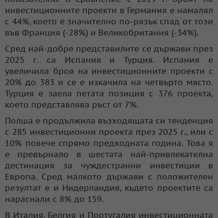
инвестиционните проекти в Германия е намалял
с 44%, което е значително по-рязък спад от този
във Франция (-28%) и Великобритания (-34%).
Сред най-добре представилите се държави през
2025 г. са Испания и Турция. Испания е
увеличила броя на инвестиционните проекти с
20% до 383 и се е изкачила на четвърто място.
Турция е заела петата позиция с 376 проекта,
което представлява ръст от 7%.
Полша е продължила възходящата си тенденция
с 285 инвестиционни проекта през 2025 г., или с
10% повече спрямо предходната година. Това я
е превърнало в шестата най-привлекателна
дестинация за чуждестранни инвестиции в
Европа. Сред малкото държави с положителен
резултат е и Нидерландия, където проектите са
нараснали с 8% до 159.
В Италия, Белгия и Португалия инвестиционната