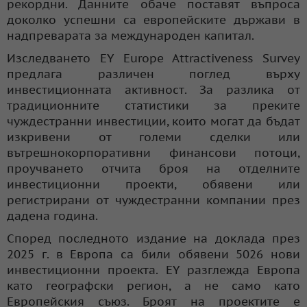
рекордни. Данните обаче поставят въпроса
доколко успешни са европейските държави в
надпреварата за международен капитал.
Изследването EY Europe Attractiveness Survey
предлага различен поглед върху
инвестиционната активност. За разлика от
традиционните статистики за преките
чуждестранни инвестиции, които могат да бъдат
изкривени от големи сделки или
вътрешнокорпоративни финансови потоци,
проучването отчита броя на отделните
инвестиционни проекти, обявени или
регистрирани от чуждестранни компании през
дадена година.
Според последното издание на доклада през
2025 г. в Европа са били обявени 5026 нови
инвестиционни проекта. EY разглежда Европа
като географски регион, а не само като
Европейския съюз. Броят на проектите е