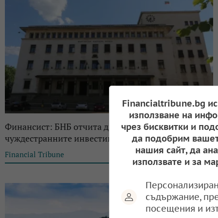
Financialtribune.bg и
използване на инфо
Финансист: БНБ отчита двуцифрен ръст на
чрез бисквитки и под
чуждестранните инвестиции
да подобрим вашет
нашия сайт, да ан
Financial Tribune
19:27, 18.06.2025
използвате и за ма
Персонализиран
съдържание, пр
посещения и из