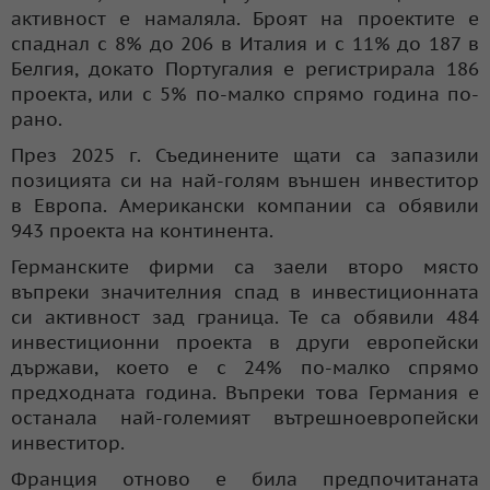
активност е намаляла. Броят на проектите е
спаднал с 8% до 206 в Италия и с 11% до 187 в
Белгия, докато Португалия е регистрирала 186
проекта, или с 5% по-малко спрямо година по-
рано.
През 2025 г. Съединените щати са запазили
позицията си на най-голям външен инвеститор
в Европа. Американски компании са обявили
943 проекта на континента.
Германските фирми са заели второ място
въпреки значителния спад в инвестиционната
си активност зад граница. Те са обявили 484
инвестиционни проекта в други европейски
държави, което е с 24% по-малко спрямо
предходната година. Въпреки това Германия е
останала най-големият вътрешноевропейски
инвеститор.
Франция отново е била предпочитаната