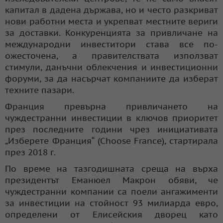
капитал в дадена държава, но и често разкриват
нови работни места и укрепват местните вериги
за доставки. Конкуренцията за привличане на
международни инвеститори става все по-
ожесточена, а правителствата използват
стимули, данъчни облекчения и инвестиционни
форуми, за да насърчат компаниите да изберат
техните пазари.
Франция превърна привличането на
чуждестранни инвестиции в ключов приоритет
през последните години чрез инициативата
„Изберете Франция“ (Choose France), стартирала
през 2018 г.
По време на тазгодишната среща на върха
президентът Еманюел Макрон обяви, че
чуждестранни компании са поели ангажименти
за инвестиции на стойност 93 милиарда евро,
определени от Елисейския дворец като