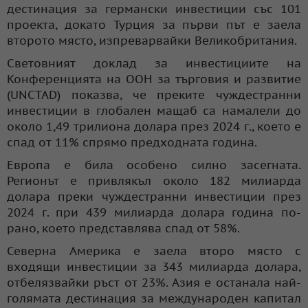
дестинация за германски инвестиции със 101
проекта, докато Турция за първи път е заела
второто място, изпреварвайки Великобритания.
Световният доклад за инвестициите на
Конференцията на ООН за търговия и развитие
(UNCTAD) показва, че преките чуждестранни
инвестиции в глобален мащаб са намалели до
около 1,49 трилиона долара през 2024 г., което е
спад от 11% спрямо предходната година.
Европа е била особено силно засегната.
Регионът е привлякъл около 182 милиарда
долара преки чуждестранни инвестиции през
2024 г. при 439 милиарда долара година по-
рано, което представлява спад от 58%.
Северна Америка е заела второ място с
входящи инвестиции за 343 милиарда долара,
отбелязвайки ръст от 23%. Азия е останала най-
голямата дестинация за международен капитал