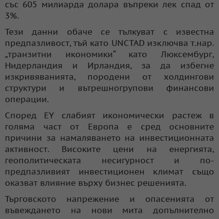
със 605 милиарда долара въпреки лек спад от
3%.
Тези данни обаче се тълкуват с известна
предпазливост, тъй като UNCTAD изключва т.нар.
„транзитни икономики“ като Люксембург,
Нидерландия и Ирландия, за да избегне
изкривяванията, породени от холдингови
структури и вътрешногрупови финансови
операции.
Според EY слабият икономически растеж в
голяма част от Европа е сред основните
причини за намаляването на инвестиционната
активност. Високите цени на енергията,
геополитическата несигурност и по-
предпазливият инвестиционен климат също
оказват влияние върху бизнес решенията.
Търговското напрежение и опасенията от
въвеждането на нови мита допълнително