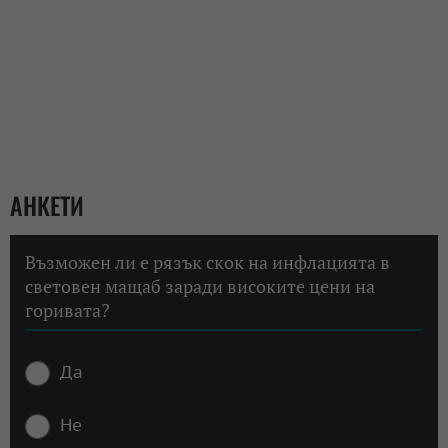
АНКЕТИ
Възможен ли е рязък скок на инфлацията в
световен мащаб заради високите цени на
горивата?
Да
Не