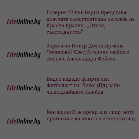
Галерия 33 във Варна представя
деветата самостоятелна изложба на
Красен Кралев - „Отвъд
съзерцанието“
Заряза ли Петър Дочев Ирмена
Чичикова? След 8 години любов я
смени с Александра Фейгин
Видео издаде флирта им:
Футболист на "Локо" (Пд) заби
чалгаджийката Ивайла
Как зодия Лъв превръща спортните
прогнози и казиното в истинско шоу