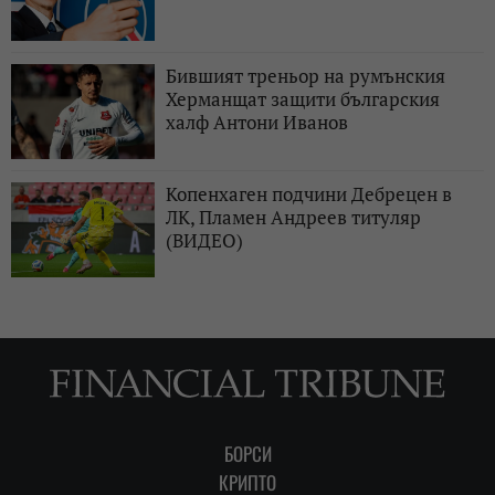
Бившият треньор на румънския
Херманщат защити българския
халф Антони Иванов
Копенхаген подчини Дебрецен в
ЛК, Пламен Андреев титуляр
(ВИДЕО)
БОРСИ
КРИПТО