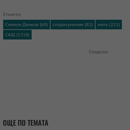
Етикети:
Симеон Дянков (60)
споразумение (82)
мита (221)
САЩ (1318)
Сподели:
ОЩЕ ПО ТЕМАТА