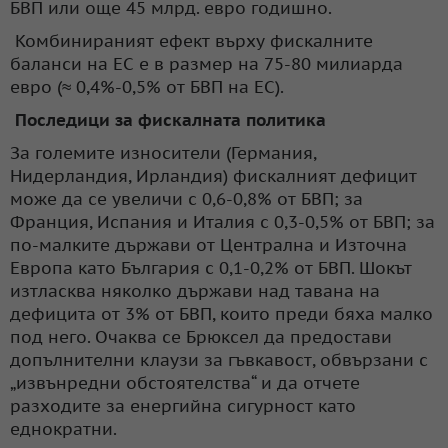
БВП или още 45 млрд. евро годишно.
Комбинираният ефект върху фискалните
баланси на ЕС е в размер на 75-80 милиарда
евро (≈ 0,4%-0,5% от БВП на ЕС).
Последици за фискалната политика
За големите износители (Германия,
Нидерландия, Ирландия) фискалният дефицит
може да се увеличи с 0,6-0,8% от БВП; за
Франция, Испания и Италия с 0,3-0,5% от БВП; за
по-малките държави от Централна и Източна
Европа като България с 0,1-0,2% от БВП. Шокът
изтласква няколко държави над тавана на
дефицита от 3% от БВП, които преди бяха малко
под него. Очаква се Брюксел да предостави
допълнителни клаузи за гъвкавост, обвързани с
„извънредни обстоятелства“ и да отчете
разходите за енергийна сигурност като
еднократни.