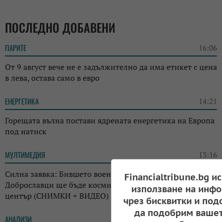
ПОСЛЕДНО ДОБАВЕНИ
ПАРИТЕ
16:06
От 9 август вече не е задължително да има етикет с цена
в лева, остава само в евро
ЕНЕРГЕТИКА
14:21
Горещата вълна постави ядрената енергетика на Европа
под натиск
МУЛТИМЕДИЯ
13:16
Силна заявка: Бившето военно летище край
Financialtribune.bg и
Доброславци ще бъде космически и технологичен
използване на инфо
център (СНИМКИ + ВИДЕО)
чрез бисквитки и под
да подобрим вашет
АНАЛИЗИ
12:18