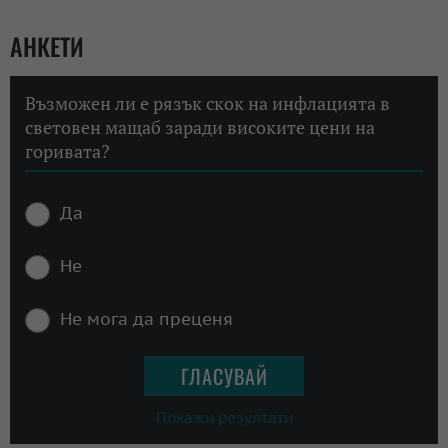
АНКЕТИ
Възможен ли е рязък скок на инфлацията в
световен мащаб заради високите цени на
горивата?
Да
Не
Не мога да преценя
Покажи резултати