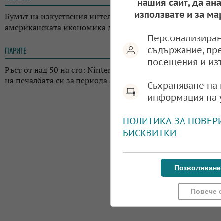
нашия сайт, да ан
използвате и за ма
Бумът на изкуствения интелект променя
американската икономика до неузнаваемост
Персонализиран
съдържание, пр
ПАРИТЕ
12:11
посещения и из
Ръст от над 50 на сто: Nintendo отчете драстичен скок
на печалбата си за периода април-юни 2026 г.
Съхраняване на 
информация на 
ПОЛИТИКА ЗА ПОВЕР
БИСКВИТКИ
Позволяване
Повече 