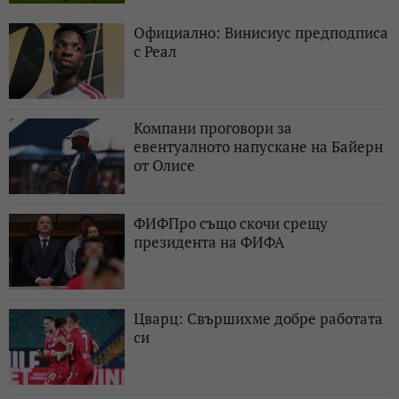
Официално: Винисиус предподписа
с Реал
Компани проговори за
евентуалното напускане на Байерн
от Олисе
ФИФПро също скочи срещу
президента на ФИФА
Цварц: Свършихме добре работата
си