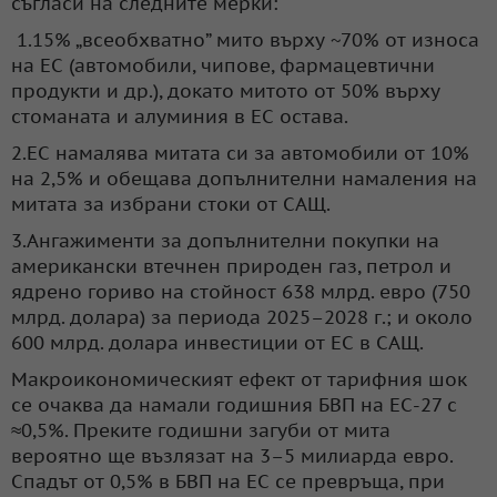
съгласи на следните мерки:
1.15% „всеобхватно” мито върху ~70% от износа
на ЕС (автомобили, чипове, фармацевтични
продукти и др.), докато митото от 50% върху
стоманата и алуминия в ЕС остава.
2.ЕС намалява митата си за автомобили от 10%
на 2,5% и обещава допълнителни намаления на
митата за избрани стоки от САЩ.
3.Ангажименти за допълнителни покупки на
американски втечнен природен газ, петрол и
ядрено гориво на стойност 638 млрд. евро (750
млрд. долара) за периода 2025–2028 г.; и около
600 млрд. долара инвестиции от ЕС в САЩ.
Макроикономическият ефект от тарифния шок
се очаква да намали годишния БВП на ЕС-27 с
≈0,5%. Преките годишни загуби от мита
вероятно ще възлязат на 3–5 милиарда евро.
Спадът от 0,5% в БВП на ЕС се превръща, при