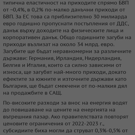
типична еластичност на приходите спрямо БВП
от ~0,4%, в 0,2% по-малко данъчни приходи от
БВП. За ЕС това са приблизително 30 милиарда
евро годишно пропуснати постъпления от ДДС,
данък върху доходите на физическите лица и
корпоративен данък. Общо годишните загуби на
приходи възлизат на около 34 млрд. евро.
Загубите ще бъдат неравномерни за различните
държави: Германия, Ирландия, Нидерландия,
Белгия и Италия, които са силно зависими от
износа, ще загубят най-много приходи, докато
ефектите за южните и източните държави като
България, ще бъдат смекчени от по-малкия дял
на продажбите в САЩ.
По-високите разходи за внос на енергия водят
до повишаване на цените на енергията на
вътрешния пазар. Ако правителствата повторят
ценовите ограничения от 2022-2023 г.,
субсидиите биха могли да струват 0,3%-0,5% от