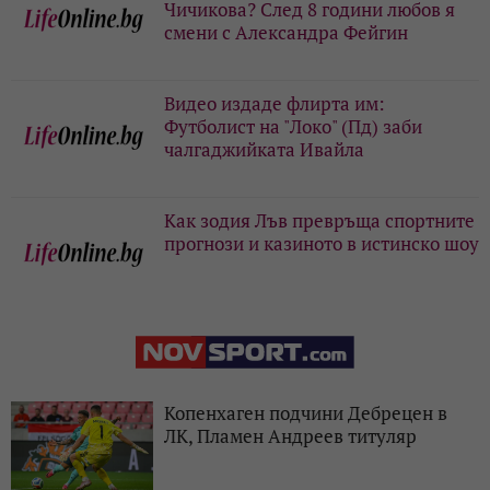
Чичикова? След 8 години любов я
смени с Александра Фейгин
Видео издаде флирта им:
Футболист на "Локо" (Пд) заби
чалгаджийката Ивайла
Как зодия Лъв превръща спортните
прогнози и казиното в истинско шоу
Копенхаген подчини Дебрецен в
ЛК, Пламен Андреев титуляр