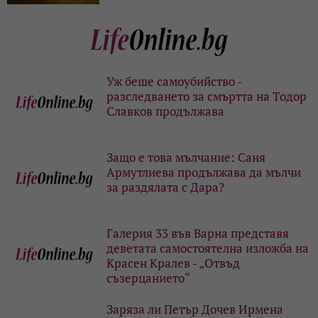
Уж беше самоубийство -
разследването за смъртта на Тодор
Славков продължава
Защо е това мълчание: Саня
Армутлиева продължава да мълчи
за раздялата с Дара?
Галерия 33 във Варна представя
деветата самостоятелна изложба на
Красен Кралев - „Отвъд
съзерцанието“
Заряза ли Петър Дочев Ирмена