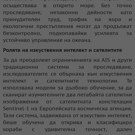
осъществява в открито море. Без точно
проследяване, незаконни дейности като
принудителен труд, трафик на хора и
екологични престъпления могат да продължат
безконтролно, подкопавайки усилията за
устойчиво управление на океана.
Ролята на изкуствения интелект и сателитите
За да преодолеят ограниченията на AIS и други
традиционни системи за проследяване,
изследователите се обърнаха към изкуствения
интелект и сателитните технологии. Те
използваха модели за дълбоко обучение, за да
сканират изумителните два петабайта сателитни
изображения от сателитната констелация
Sentinel-1 на Европейската космическа агенция.
Тази система, задвижвана от изкуствен интелект,
беше обучена да открива и класифицира
кораби с удивителна точност, далеч