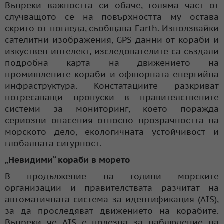
Въпреки важността си обаче, голяма част от
случващото се на повърхността му остава
скрито от погледа, съобщава Earth. Използвайки
сателитни изображения, GPS данни от кораби и
изкуствен интелект, изследователите са създали
подробна карта на движението на
промишлените кораби и офшорната енергийна
инфраструктура. Констатациите разкриват
потресаващи пропуски в правителствените
системи за мониторинг, което поражда
сериозни опасения относно прозрачността на
морското дело, екологичната устойчивост и
глобалната сигурност.
„Невидими“ кораби в морето
В продължение на години морските
организации и правителствата разчитат на
автоматичната система за идентификация (AIS),
за да проследяват движението на корабите.
Въпреки че AIS е полезна за наблюдение на