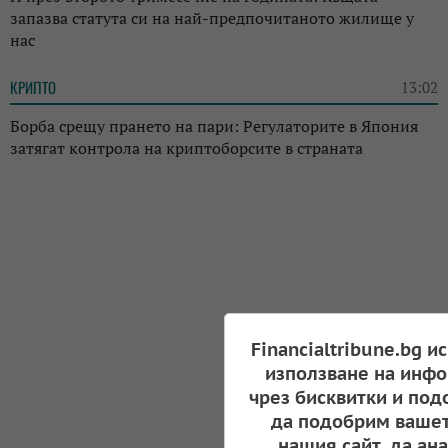
запазва статута си на най-предпочитаното жилище у
нас
КРИПТО
13:02
Борба срещу прането на пари: Регулаторите в Япония
затягат контрола на криптоборсите в страната
Financialtribune.bg и
използване на инфо
чрез бисквитки и под
да подобрим вашет
нашия сайт, да ан