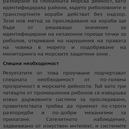
разбиране за глобалната морска дейност, като
идентифицираха райони, където риболовните и
транспортните кораби действат без надзор.
Този нов метод за проследяване на кораби ще
бъде от решаващо значение за
идентифициране на незаконни горещи точки за
риболов, откриване на нарушения на правата
на човека в морето и подобряване на
мониторинга на морските защитени зони .
Спешна необходимост
Резултатите от това проучване подчертават
спешната необходимост от по-голяма
прозрачност в морските дейности. Тъй като три
четвърти от промишления риболов се извършва
извън държавните системи за проследяване,
правителствата трябва да приемат по-строги
разпоредби и по-добри механизми за
прилагане. Сателитното наблюдение,
задвижвано от изкуствен интелект, и системите