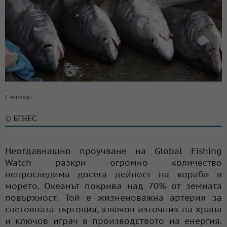
Снимка:
БГНЕС
©
Неотдавнашно проучване на Global Fishing
Watch разкри огромно количество
непроследима досега дейност на кораби в
морето. Океанът покрива над 70% от земната
повърхност. Той е жизненоважна артерия за
световната търговия, ключов източник на храна
и ключов играч в производството на енергия.