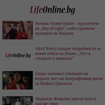
Почина Уилям Орбит – архитектът
на „Ray of Light“, който промени
музиката на Мадона
A$AP Rocky издаде подробности за
новия албум на Риана: „Тя е в
студиото в момента“
Скоро започват снимките на
втората част на биографичния филм
за Майкъл Джексън
Людмила Живкова знаела кога и
как ще умре