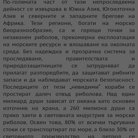
По-голямата част от тази непроследяема
дейност се извършва в Южна Азия, Югоизточна
Азия и северните и западните брегове на
Африка. Тези региони, богати на морско
биоразнообразие, са и горещи точки за
незаконен риболов, прекомерна експлоатация
на морските ресурси и влошаване на околната
среда. Без надеждна и прозрачна система за
проследяване, правителствата и
природозащитниците се затрудняват да
прилагат разпоредбите, да защитават рибните
запаси и да наблюдават морската безопасност.
Последиците от тези „невидими“ кораби се
простират далеч отвъд риболова. Над един
милиард души зависят от океана като основен
източник на храна, а 260 милиона души са
пряко заети в световната индустрия за морски
риболов. Освен това, 80% от всички търгувани
стоки се транспортират по море, а близо 30% от
световното производство на петрол се