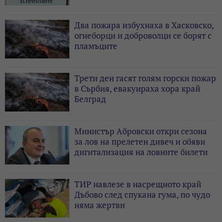
Два пожара избухнаха в Хасковско,
огнеборци и доброволци се борят с
пламъците
Трети ден гасят голям горски пожар
в Сърбия, евакуираха хора край
Белград
Министър Абровски откри сезона
за лов на прелетен дивеч и обяви
дигитализация на ловните билети
ТИР навлезе в насрещното край
Дъбово след спукана гума, по чудо
няма жертви