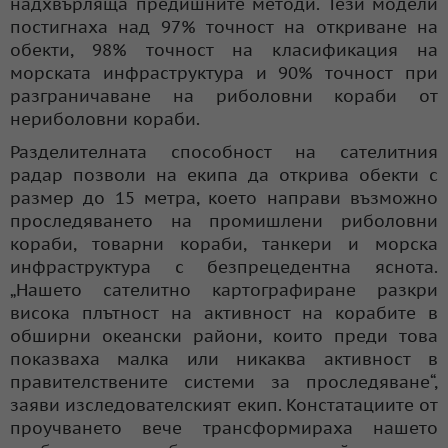
надхвърляща предишните методи. Тези модели
постигнаха над 97% точност на откриване на
обекти, 98% точност на класификация на
морската инфраструктура и 90% точност при
разграничаване на риболовни кораби от
нериболовни кораби.
Разделителната способност на сателитния
радар позволи на екипа да открива обекти с
размер до 15 метра, което направи възможно
проследяването на промишлени риболовни
кораби, товарни кораби, танкери и морска
инфраструктура с безпрецедентна яснота.
„Нашето сателитно картографиране разкри
висока плътност на активност на корабите в
обширни океански райони, които преди това
показваха малка или никаква активност в
правителствените системи за проследяване“,
заяви изследователският екип. Констатациите от
проучването вече трансформираха нашето