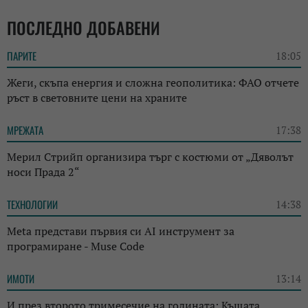
ПОСЛЕДНО ДОБАВЕНИ
ПАРИТЕ
18:05
Жеги, скъпа енергия и сложна геополитика: ФАО отчете
ръст в световните цени на храните
МРЕЖАТА
17:38
Мерил Стрийп организира търг с костюми от „Дяволът
носи Прада 2“
ТЕХНОЛОГИИ
14:38
Meta представи първия си AI инструмент за
програмиране - Muse Code
ИМОТИ
13:14
И през второто тримесечие на годината: Къщата