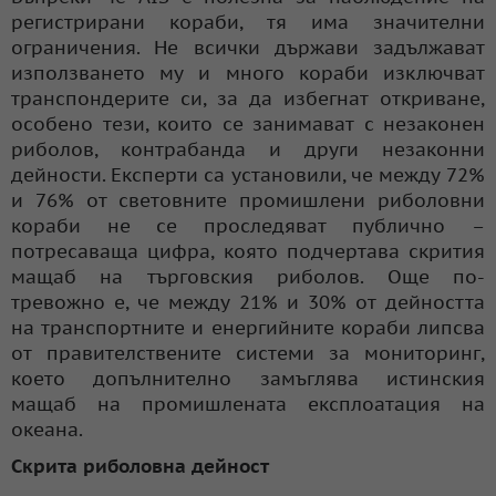
регистрирани кораби, тя има значителни
ограничения. Не всички държави задължават
използването му и много кораби изключват
транспондерите си, за да избегнат откриване,
особено тези, които се занимават с незаконен
риболов, контрабанда и други незаконни
дейности. Експерти са установили, че между 72%
и 76% от световните промишлени риболовни
кораби не се проследяват публично –
потресаваща цифра, която подчертава скрития
мащаб на търговския риболов. Още по-
тревожно е, че между 21% и 30% от дейността
на транспортните и енергийните кораби липсва
от правителствените системи за мониторинг,
което допълнително замъглява истинския
мащаб на промишлената експлоатация на
океана.
Скрита риболовна дейност