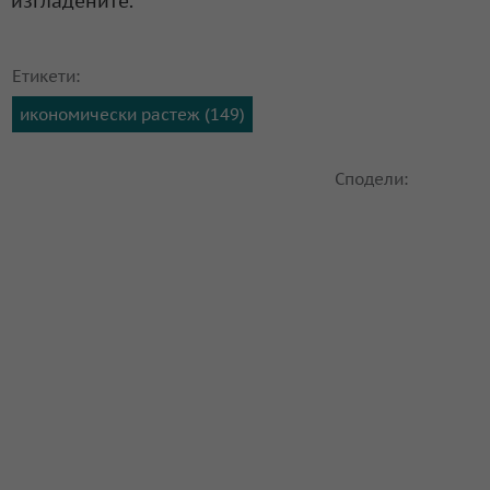
изгладените.
Етикети:
икономически растеж (149)
Сподели: