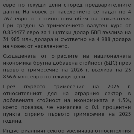
евро по текущи цени според предварителните
данни. На човек от населението се падат по 4
262 евро от стойностния обем на показателя.
При среден за тримесечието валутен курс от
0.854477 евро за 1 щатски долар БВП възлиза на
31 985 млн. долара и съответно на 4 988 долара
на човек от населението.
Създадената от отраслите на националната
икономика брутна добавена стойност (БДС) през
първото тримесечие на 2026 г. възлиза на 23
836.6 млн. евро по текущи цени.
През първото тримесечие на 2026 г.
относителният дял на аграрния сектор в
добавената стойност на икономиката е 1.5%,
което показва, че намалява с 0.1 процентни
пункта спрямо първото тримесечие на 2025
година.
Индустриалният сектор увеличава относителния