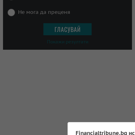
Не мога да преценя
Покажи резултати
Financialtribune.bg и