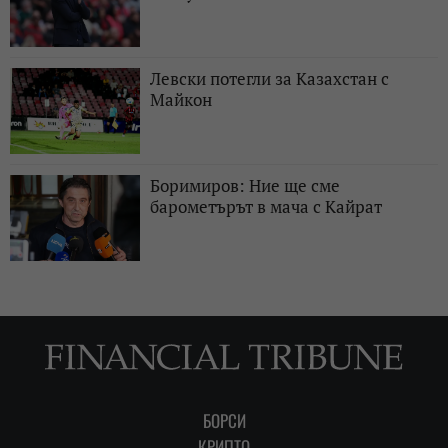
Левски потегли за Казахстан с
Майкон
Боримиров: Ние ще сме
барометърът в мача с Кайрат
БОРСИ
КРИПТО