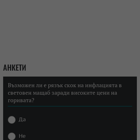
АНКЕТИ
Възможен ли е рязък скок на инфлацията в
световен мащаб заради високите цени на
горивата?
Да
Не