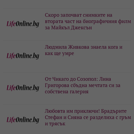
Скоро започват снимките на
втората част на биографичния филм
за Майкъл Джексън
Людмила Живкова знаела кога и
как ще умре
От Чикаго до Созопол: Лина
Григорова сбъдна мечтата си за
собствена галерия
Любовта им приключи! Брадърите
Стефан и Сияна се разделиха с гръм
и трясък