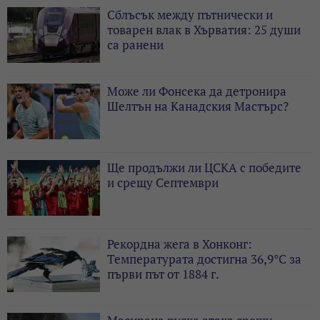
Сблъсък между пътнически и
товарен влак в Хърватия: 25 души
са ранени
Може ли Фонсека да детронира
Шелтън на Канадския Мастърс?
Ще продължи ли ЦСКА с победите
и срещу Септември
Рекордна жега в Хонконг:
Температурата достигна 36,9°C за
първи път от 1884 г.