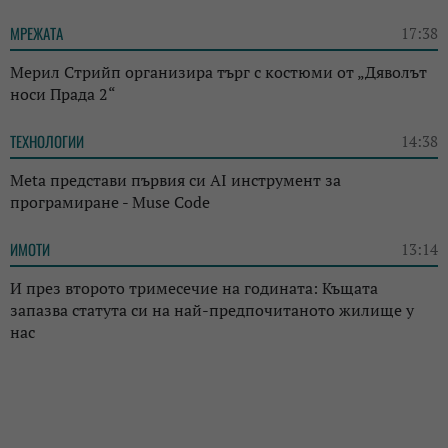
МРЕЖАТА
17:38
Мерил Стрийп организира търг с костюми от „Дяволът
носи Прада 2“
ТЕХНОЛОГИИ
14:38
Meta представи първия си AI инструмент за
програмиране - Muse Code
ИМОТИ
13:14
И през второто тримесечие на годината: Къщата
запазва статута си на най-предпочитаното жилище у
нас