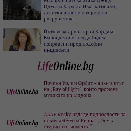
Масирана руска атака срещу
Одеса и Харков: Има загинали,
десетки ранени и сериозни
разрушения
Йотова за дрона край Кардам:
Всеки ден можем да бъдем
изправени пред подобни
инциденти
Почина Уилям Орбит – архитектът
на „Ray of Light“, който промени
музиката на Мадона
A$AP Rocky издаде подробности за
новия албум на Риана: „Тя е в
студиото в момента“