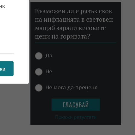
ик
Възможен ли е рязък скок
на инфлацията в световен
мащаб заради високите
цени на горивата?
Да
ки
Не
Не мога да преценя
Покажи резултати