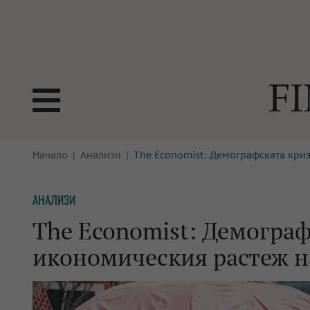
БОРСИ
Начало
Анализи
The Economist: Демографската криз
ТЕХНОЛ
КРИПТО
АНАЛИЗ
АНАЛИЗИ
БАНКИ
МРЕЖАТ
The Economist: Демограф
ПАРИТЕ
ИМОТИ
икономическия растеж н
ЗАСТРАХОВАНЕ
АВТОМО
ЕНЕРГЕТИКА
МУЛТИМ