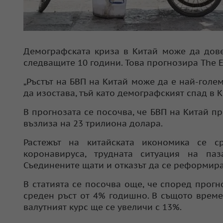
Демографската криза в Китай може да дове
следващите 10 години. Това прогнозира The E
„Ръстът на БВП на Китай може да е най-голе
да изостава, тъй като демографският спад в К
В прогнозата се посочва, че БВП на Китай пре
възлиза на 23 трилиона долара.
Растежът на китайската икономика се с
коронавируса, трудната ситуация на па
Съединените щати и отказът да се реформир
В статията се посочва още, че според прогн
среден ръст от 4% годишно. В същото време 
валутният курс ще се увеличи с 13%.