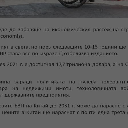
де до забавяне на икономическия растеж на ст
conomist.
мият в света, но през следващите 10-15 години ще
НР става все по-изразен“, отбелязва изданието.
з 2021 г. е достигнал 17,7 трилиона долара, а на 
рина заради политиката на нулева толерантн
зара на недвижими имоти, технологичната во
ат държавните предприятия.
озите БВП на Китай до 2031 г. може да нарасне с
цените в Китай ще нараснат с почти една трета (