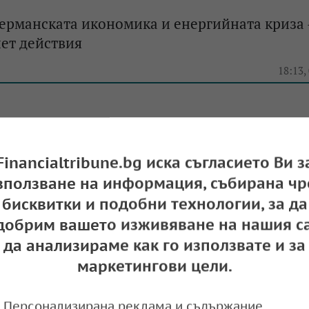
ерманската икономика и енергийната криза 
пет действия
e
18:13,
: Инфлацията в Аржентина може да достигн
Financialtribune.bg иска съгласието Ви з
а
15:42,
зползване на информация, събирана чр
бисквитки и подобни технологии, за да
добрим вашето изживяване на нашия са
да анализираме как го използвате и за
маркетингови цели.
Персонализирана реклама и съдържание,