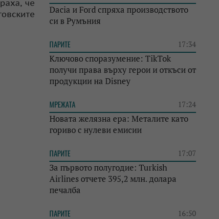
раха, че
Dacia и Ford спряха производството
овските
си в Румъния
ПАРИТЕ
17:34
Ключово споразумение: TikTok
получи права върху герои и откъси от
продукции на Disney
МРЕЖАТА
17:24
Новата желязна ера: Металите като
гориво с нулеви емисии
ПАРИТЕ
17:07
За първото полугодие: Turkish
Airlines отчете 395,2 млн. долара
печалба
ПАРИТЕ
16:50