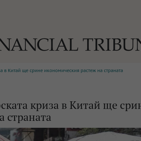
а в Китай ще срине икономическия растеж на страната
ОГИИ
За нас
Реклама
Ко
И
Част от Tribune Media Gr
А
ската криза в Китай ще сри
а страната
БИЛИ
ЕДИЯ