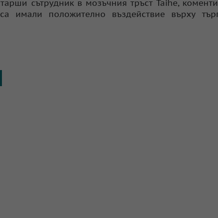
тарши сътрудник в мозъчния тръст Taihe, коменти
 са имали положително въздействие върху търг