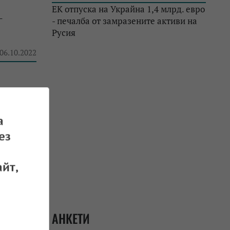
ЕК отпуска на Украйна 1,4 млрд. евро
-
- печалба от замразените активи на
Русия
 06.10.2022
е 95%
а
 06.10.2022
ез
йт,
АНКЕТИ