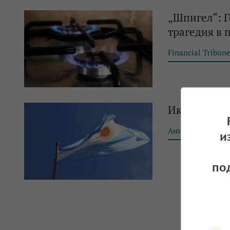
„Шпигел“: Г
трагедия в 
Financial Tribun
Икономисти
Аника Димитров
и
по