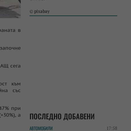
pixabay
©
раната в
 започне
САЩ сега
ост към
йна със
 47% при
ПОСЛЕДНО ДОБАВЕНИ
+30%), а
АВТОМОБИЛИ
17:58