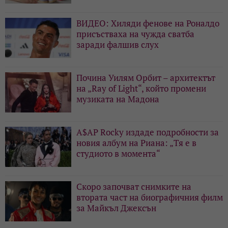
ВИДЕО: Хиляди фенове на Роналдо
присъстваха на чужда сватба
заради фалшив слух
Почина Уилям Орбит – архитектът
на „Ray of Light“, който промени
музиката на Мадона
A$AP Rocky издаде подробности за
новия албум на Риана: „Тя е в
студиото в момента“
Скоро започват снимките на
втората част на биографичния филм
за Майкъл Джексън