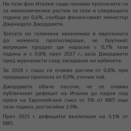
На този фон Италия също понижи прогнозите си
за икономическия растеж за тази и следващата
година до 0,6%, съобщи финансовият министър
Джанкарло Джорджети.
Третата по големина икономика в еврозоната
до момента прогнозираше, че брутният
вътрешен продукт ще нарасне с 0,7% тази
година и с 0,8% през 2027 г., каза Джорджети
пред журналисти след заседание на кабинета.
За 2028 г. също се очаква растеж от 0,8%, при
предишна прогноза от 0,9%, уточни той.
Джорджети обаче посочи, че се очаква
публичният дефицит на Италия да падне под
прага на Европейския съюз от 3% от БВП още
тази година, достигайки 2,9%.
През 2025 г. дефицитът възлизаше на 3,1% от
БВП.