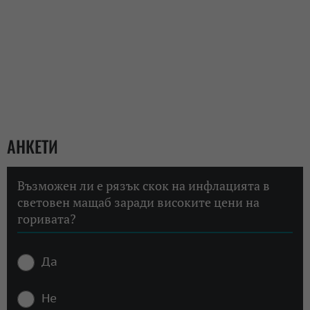
АНКЕТИ
Възможен ли е рязък скок на инфлацията в
световен мащаб заради високите цени на
горивата?
Да
Не