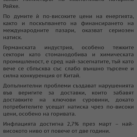
Райхе.
По думите ѝ по-високите цени на енергията,
както и поскъпването на финансирането на
международните пазари, оказват сериозен
натиск.
Германската индустрия, особено тежките
сектори като стоманодобива и химическата
промишленост, е сред най-засегнатите, тъй като
вече се сблъсква със слабо външно търсене и
силна конкуренция от Китай.
Допълнителни проблеми създават нарушенията
във веригите за доставки, които забавят
доставките на ключови суровини, докато
потребителите усещат натиска чрез по-високи
цени, особено на горивата.
Инфлацията достигна 2,7% през март – най-
високото ниво от повече от две години.