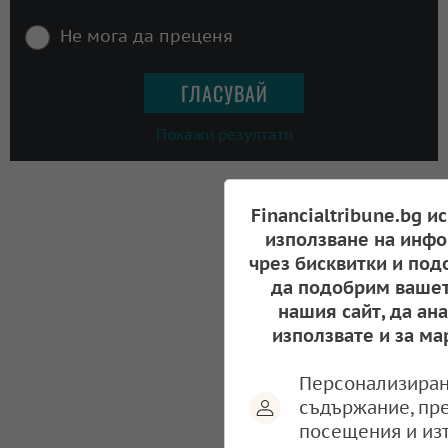
Не мога да преценя
Покажи резултати
Financialtribune.bg и
използване на инфо
чрез бисквитки и под
да подобрим вашет
нашия сайт, да ан
използвате и за ма
Персонализиран
съдържание, пр
посещения и из