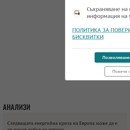
Съхраняване на 
информация на 
ПОЛИТИКА ЗА ПОВЕР
БИСКВИТКИ
Позволяване
Повече 
АНАЛИЗИ
Следващата енергийна криза на Европа може да е
от пиков добив на петрол