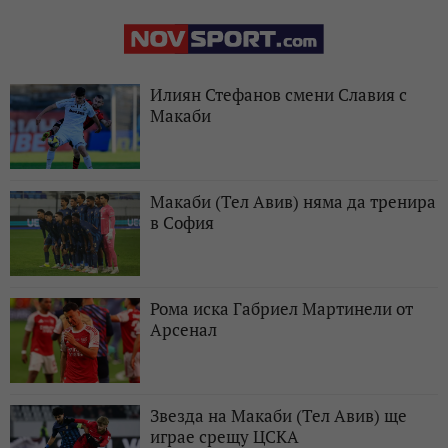
Илиян Стефанов смени Славия с
Макаби
Макаби (Тел Авив) няма да тренира
в София
Рома иска Габриел Мартинели от
Арсенал
Звезда на Макаби (Тел Авив) ще
играе срещу ЦСКА