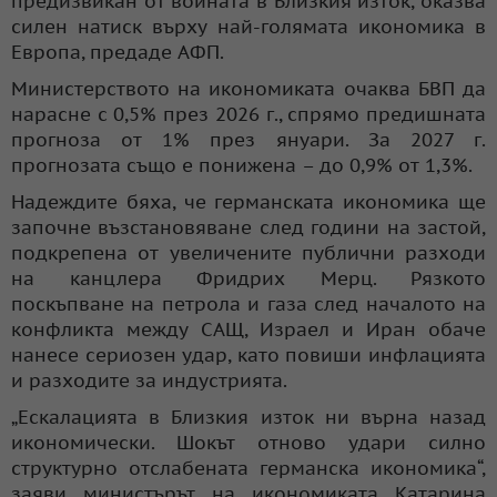
предизвикан от войната в Близкия изток, оказва
силен натиск върху най-голямата икономика в
Европа, предаде АФП.
Министерството на икономиката очаква БВП да
нарасне с 0,5% през 2026 г., спрямо предишната
прогноза от 1% през януари. За 2027 г.
прогнозата също е понижена – до 0,9% от 1,3%.
Надеждите бяха, че германската икономика ще
започне възстановяване след години на застой,
подкрепена от увеличените публични разходи
на канцлера Фридрих Мерц. Рязкото
поскъпване на петрола и газа след началото на
конфликта между САЩ, Израел и Иран обаче
нанесе сериозен удар, като повиши инфлацията
и разходите за индустрията.
„Ескалацията в Близкия изток ни върна назад
икономически. Шокът отново удари силно
структурно отслабената германска икономика“,
заяви министърът на икономиката Катарина