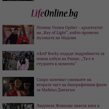
Почина Уилям Орбит – архитектът
на „Ray of Light“, който промени
музиката на Мадона
A$AP Rocky издаде подробности за
новия албум на Риана: „Тя е в
студиото в момента“
Скоро започват снимките на
втората част на биографичния филм
за Майкъл Джексън
Людмила Живкова знаела кога и