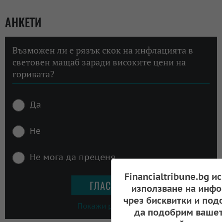
АНКЕТИ
Възможен ли е рязък скок на инфлацията в
световен мащаб заради високите цени на
горивата?
Да
Не
Не мога да преценя
Financialtribune.bg и
използване на инфо
чрез бисквитки и под
Покажи резултати
да подобрим вашет