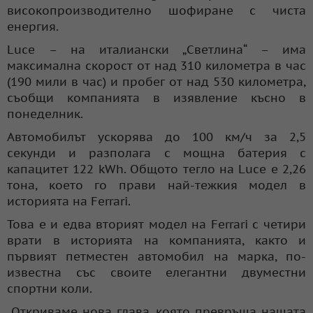
високопроизводително шофиране с чиста
енергия.
Luce – на италиански „Светлина“ – има
максимална скорост от над 310 километра в час
(190 мили в час) и пробег от над 530 километра,
съобщи компанията в изявление късно в
понеделник.
Автомобилът ускорява до 100 км/ч за 2,5
секунди и разполага с мощна батерия с
капацитет 122 kWh. Общото тегло на Luce е 2,26
тона, което го прави най-тежкия модел в
историята на Ferrari.
Това е и едва вторият модел на Ferrari с четири
врати в историята на компанията, както и
първият петместен автомобил на марка, по-
известна със своите елегантни двуместни
спортни коли.
„Откриваме нова глава, която превръща нашата