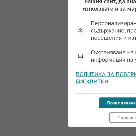
нашия сайт, да ан
използвате и за ма
Персонализиран
съдържание, пр
посещения и из
Съхраняване на 
информация на 
ПОЛИТИКА ЗА ПОВЕР
БИСКВИТКИ
Позволяване
Повече 