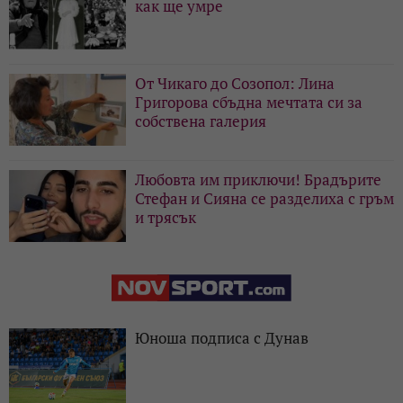
как ще умре
От Чикаго до Созопол: Лина
Григорова сбъдна мечтата си за
собствена галерия
Любовта им приключи! Брадърите
Стефан и Сияна се разделиха с гръм
и трясък
Юноша подписа с Дунав