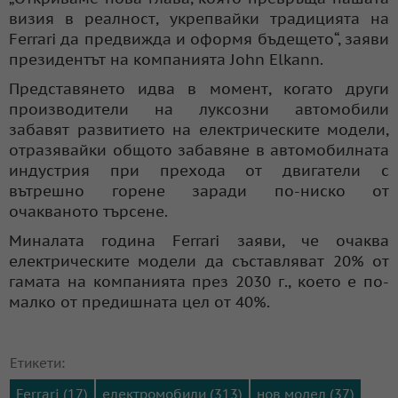
визия в реалност, укрепвайки традицията на
Ferrari да предвижда и оформя бъдещето“, заяви
президентът на компанията John Elkann.
Представянето идва в момент, когато други
производители на луксозни автомобили
забавят развитието на електрическите модели,
отразявайки общото забавяне в автомобилната
индустрия при прехода от двигатели с
вътрешно горене заради по-ниско от
очакваното търсене.
Миналата година Ferrari заяви, че очаква
електрическите модели да съставляват 20% от
гамата на компанията през 2030 г., което е по-
малко от предишната цел от 40%.
Етикети:
Ferrari (17)
електромобили (313)
нов модел (37)