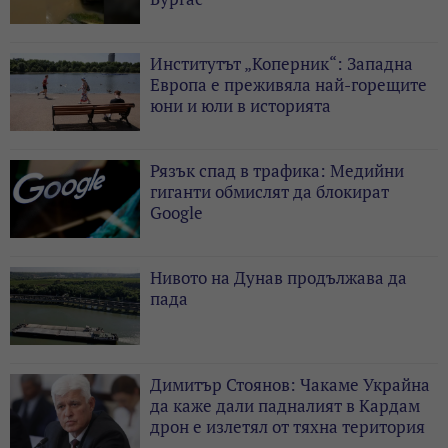
Институтът „Коперник“: Западна
Европа е преживяла най-горещите
юни и юли в историята
Рязък спад в трафика: Медийни
гиганти обмислят да блокират
Google
Нивото на Дунав продължава да
пада
Димитър Стоянов: Чакаме Украйна
да каже дали падналият в Кардам
дрон е излетял от тяхна територия