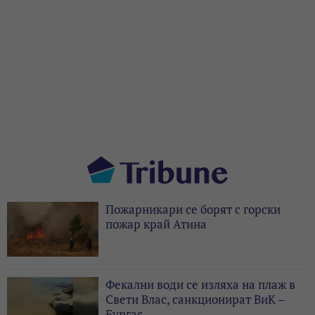
Пожарникари се борят с горски
пожар край Атина
Фекални води се изляха на плаж в
Свети Влас, санкционират ВиК –
Бургас