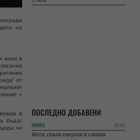
Mini
©
награди
дите на
.
и коли в
длагания
британия
онда“ от
 малкият
оление с
ПОСЛЕДНО ДОБАВЕНИ
звежда в
а бъдат
ПАРИТЕ
18:05
ърди, че
Жеги, скъпа енергия и сложна