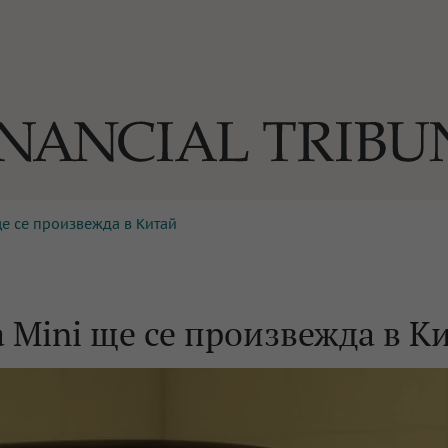
ще се произвежда в Китай
ОГИИ
За нас
Реклама
Ко
И
Част от Tribune Media Gr
А
 Mini ще се произвежда в К
БИЛИ
ЕДИЯ