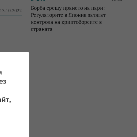
Борба срещу прането на пари:
 13.10.2022
Регулаторите в Япония затягат
контрола на криптоборсите в
страната
а
ез
йт,