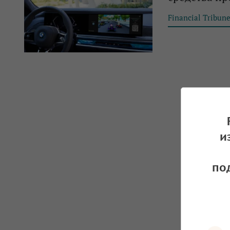
Financial Tribun
и
по