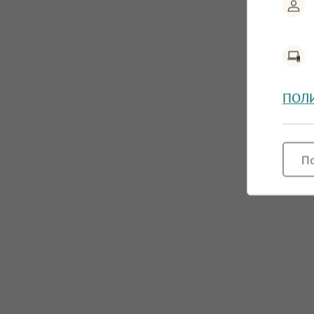
ПОЛ
П