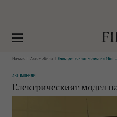
БОРСИ
Начало
Автомобили
Електрическият модел на Mini 
ТЕХНОЛ
КРИПТО
АНАЛИЗ
АВТОМОБИЛИ
БАНКИ
МРЕЖАТ
Електрическият модел на
ПАРИТЕ
ИМОТИ
ЗАСТРАХОВАНЕ
АВТОМО
ЕНЕРГЕТИКА
МУЛТИМ