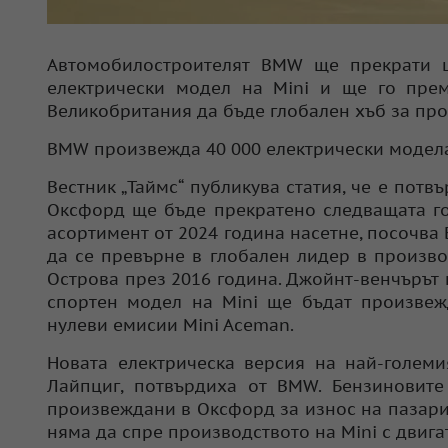
Автомобилостроителят BMW ще прекрати ц
електрически модел на Mini и ще го прем
Великобритания да бъде глобален хъб за про
BMW произвежда 40 000 електрически модела 
Вестник „Таймс“ публикува статия, че е пот
Оксфорд ще бъде прекратено следващата го
асортимент от 2024 година насетне, посочва
да се превърне в глобален лидер в произво
Острова през 2016 година. Джойнт-венчърът н
спортен модел на Mini ще бъдат произвеж
нулеви емисии Mini Aceman.
Новата електрическа версия на най-голем
Лайпциг, потвърдиха от BMW. Бензиновите
произвеждани в Оксфорд за износ на пазари 
няма да спре производството на Mini с двига