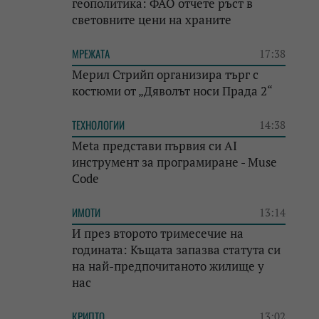
геополитика: ФАО отчете ръст в
световните цени на храните
МРЕЖАТА
17:38
Мерил Стрийп организира търг с
костюми от „Дяволът носи Прада 2“
ТЕХНОЛОГИИ
14:38
Meta представи първия си AI
инструмент за програмиране - Muse
Code
ИМОТИ
13:14
И през второто тримесечие на
годината: Къщата запазва статута си
на най-предпочитаното жилище у
нас
КРИПТО
13:02