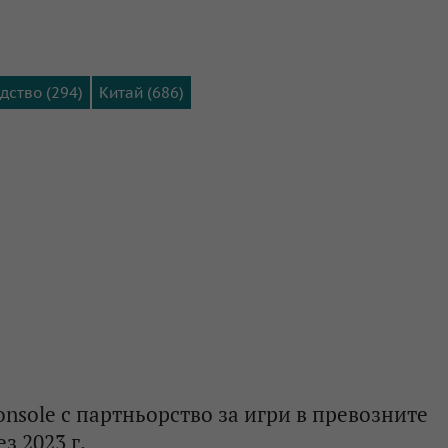
дство (294)
Китай (686)
nsole с партньорство за игри в превозните
з 2023 г.