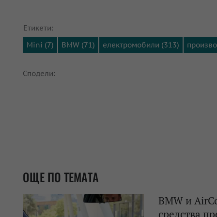
Етикети:
Mini (7)
BMW (71)
електромобили (313)
произво
Сподели:
ОЩЕ ПО ТЕМАТА
BMW и AirCo
средства пре