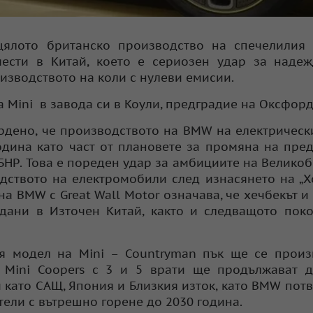
ялото британско производство на спечелилия 
ести в Китай, което е сериозен удар за надеж
изводството на коли с нулеви емисии.
Mini в завода си в Коули, предградие на Оксфорд
върдено, че производството на BMW на електрическ
дина като част от плановете за промяна на пре
 БНР. Това е пореден удар за амбициите на Велико
дството на електромобили след изнасянето на „Х
а BMW с Great Wall Motor означава, че хечбекът и
дани в Източен Китай, както и следващото пок
ия модел на Mini – Countryman пък ще се прои
 Mini Coopers с 3 и 5 врати ще продължават д
като САЩ, Япония и Близкия изток, като BMW потв
тели с вътрешно горене до 2030 година.