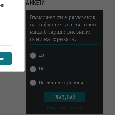
АНКЕТИ
ик
Възможен ли е рязък скок
на инфлацията в световен
мащаб заради високите
цени на горивата?
Да
ки
Не
Не мога да преценя
Покажи резултати