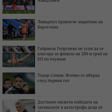
Айндховен
Ливърпул привлече защитник на
Барселона
Габриела Георгиева не успя да се
класира за финала на 200 м гръб на
ЕП по плуване
Тодор Симов: Всичко се обърка
след първия гол
Достанич посвети победата на
загиналите в катастрофа деца от