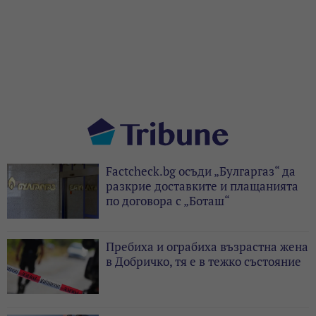
Factcheck.bg осъди „Булгаргаз“ да
разкрие доставките и плащанията
по договора с „Боташ“
Пребиха и ограбиха възрастна жена
в Добричко, тя е в тежко състояние