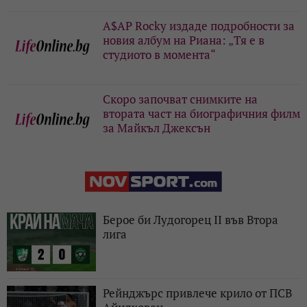
A$AP Rocky издаде подробности за
новия албум на Риана: „Тя е в
студиото в момента“
Скоро започват снимките на
втората част на биографичния филм
за Майкъл Джексън
Берое би Лудогорец II във Втора
лига
Рейнджърс привлече крило от ПСВ