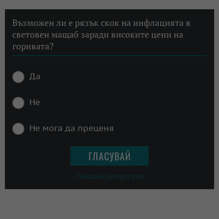
Възможен ли е рязък скок на инфлацията в
световен мащаб заради високите цени на
горивата?
Да
Не
Не мога да преценя
Покажи резултати