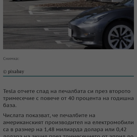
Снимка:
pixabay
©
Tesla отчете спад на печалбата си през второто
тримесечие с повече от 40 процента на годишна
база.
Числата показват, че печалбите на
американският производител на електромобили
са в размер на 1,48 милиарда долара или 0,42
долара на акция през тримесечието от април до