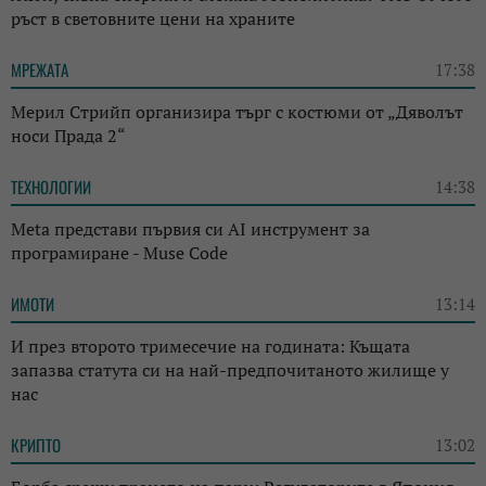
ръст в световните цени на храните
МРЕЖАТА
17:38
Мерил Стрийп организира търг с костюми от „Дяволът
носи Прада 2“
ТЕХНОЛОГИИ
14:38
Meta представи първия си AI инструмент за
програмиране - Muse Code
ИМОТИ
13:14
И през второто тримесечие на годината: Къщата
запазва статута си на най-предпочитаното жилище у
нас
КРИПТО
13:02