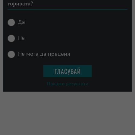
горивата?
Да
Не
Не мога да преценя
Покажи резултати