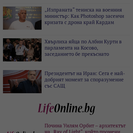
„Изпраната“ тениска на военния
министър: Как Photoshop засенчи
кризата с дрона край Кардам
Хвърлиха яйца по Албин Курти в
парламента на Косово,
заседанието бе прекъснато
Президентът на Иран: Сега е най-
добрият момент за споразумение
със САЩ
Почина Уилям Орбит – архитектът
на „Ray of Light“, който промени