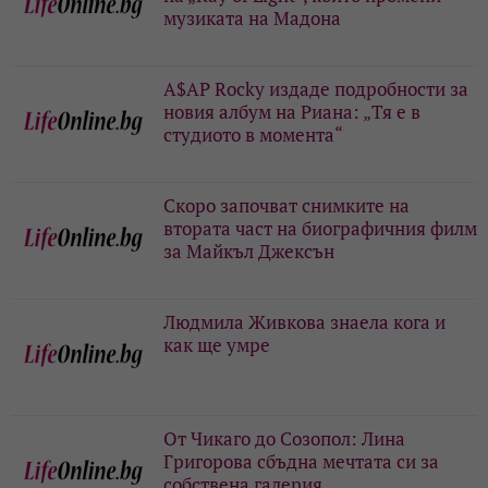
музиката на Мадона
A$AP Rocky издаде подробности за
новия албум на Риана: „Тя е в
студиото в момента“
Скоро започват снимките на
втората част на биографичния филм
за Майкъл Джексън
Людмила Живкова знаела кога и
как ще умре
От Чикаго до Созопол: Лина
Григорова сбъдна мечтата си за
собствена галерия