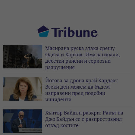
Масирана руска атака срещу
Одеса и Харков: Има загинали,
десетки ранени и сериозни
разрушения
Йотова за дрона край Кардам:
Всеки ден можем да бъдем
изправени пред подобни
инциденти
Хънтър Байдън разкри: Ракът на
Джо Байдън се е разпространил
отвъд костите