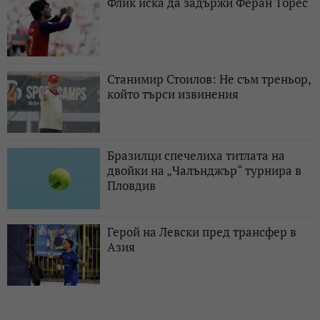
Флик иска да задържи Феран Торес
Станимир Стоилов: Не съм треньор,
който търси извинения
Бразилци спечелиха титлата на
двойки на „Чалънджър“ турнира в
Пловдив
Герой на Левски пред трансфер в
Азия