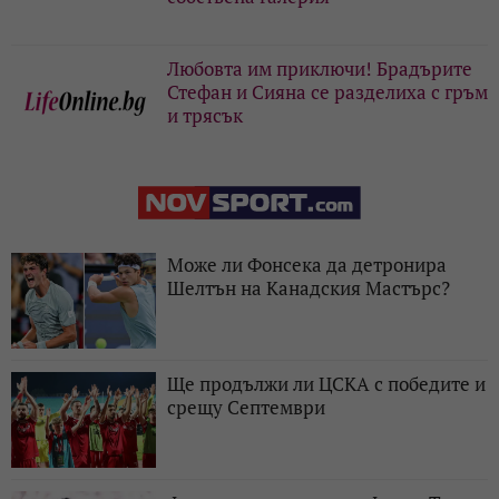
Любовта им приключи! Брадърите
Стефан и Сияна се разделиха с гръм
и трясък
Може ли Фонсека да детронира
Шелтън на Канадския Мастърс?
Ще продължи ли ЦСКА с победите и
срещу Септември