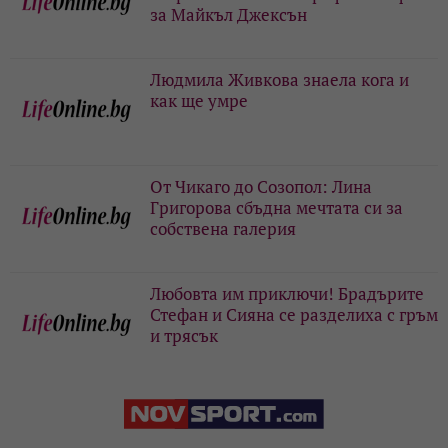
за Майкъл Джексън
Людмила Живкова знаела кога и
как ще умре
От Чикаго до Созопол: Лина
Григорова сбъдна мечтата си за
собствена галерия
Любовта им приключи! Брадърите
Стефан и Сияна се разделиха с гръм
и трясък