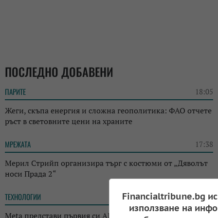
ПОСЛЕДНО ДОБАВЕНИ
ПАРИТЕ
18:05
Жеги, скъпа енергия и сложна геополитика: ФАО отчете
ръст в световните цени на храните
МРЕЖАТА
17:38
Мерил Стрийп организира търг с костюми от „Дяволът
носи Прада 2“
Financialtribune.bg и
ТЕХНОЛОГИИ
14:38
използване на инфо
Meta представи първия си AI инструмент за