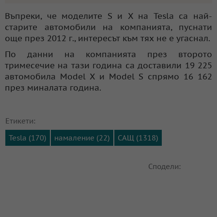
Въпреки, че моделите S и X на Tesla са най-
старите автомобили на компанията, пуснати
още през 2012 г., интересът към тях не е угаснал.
По данни на компанията през второто
тримесечие на тази година са доставили 19 225
автомобила Model X и Model S спрямо 16 162
през миналата година.
Етикети:
Tesla (170)
намаление (22)
САЩ (1318)
Сподели: