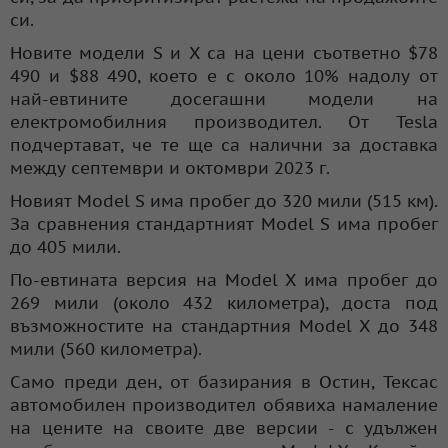
си.
Новите модели S и X са на цени съответно $78
490 и $88 490, което е с около 10% надолу от
най-евтините досегашни модели на
електромобилния производител. От Tesla
подчертават, че те ще са налични за доставка
между септември и октомври 2023 г.
Новият Model S има пробег до 320 мили (515 км).
За сравнения стандартният Model S има пробег
до 405 мили.
По-евтината версия на Model X има пробег до
269 мили (около 432 километра), доста под
възможностите на стандартния Model X до 348
мили (560 километра).
Само преди ден, от базирания в Остин, Тексас
автомобилен производител обявиха намаление
на цените на своите две версии - с удължен