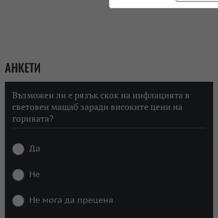
АНКЕТИ
Възможен ли е рязък скок на инфлацията в
световен мащаб заради високите цени на
горивата?
Да
Не
Не мога да преценя