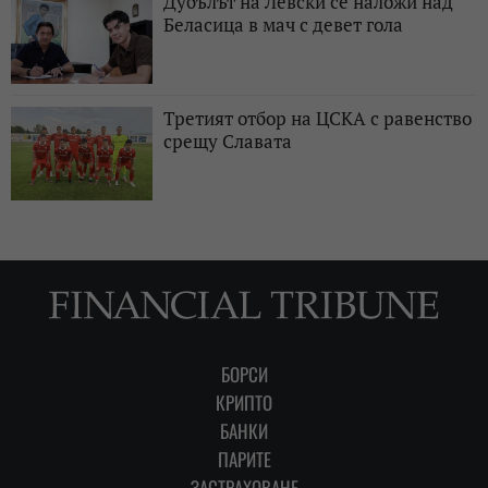
Дубълът на Левски се наложи над
Беласица в мач с девет гола
Третият отбор на ЦСКА с равенство
срещу Славата
БОРСИ
КРИПТО
БАНКИ
ПАРИТЕ
ЗАСТРАХОВАНЕ