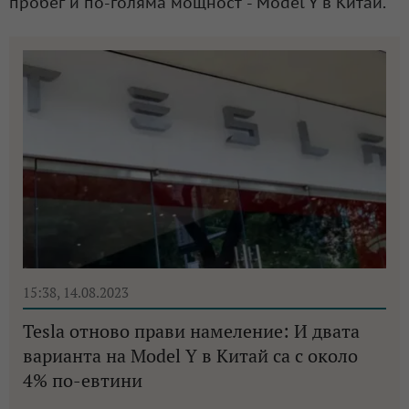
пробег и по-голяма мощност - Model Y в Китай.
15:38, 14.08.2023
Tesla отново прави намеление: И двата
варианта на Model Y в Китай са с около
4% по-евтини