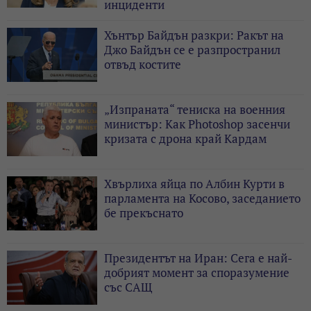
инциденти
Хънтър Байдън разкри: Ракът на
Джо Байдън се е разпространил
отвъд костите
„Изпраната“ тениска на военния
министър: Как Photoshop засенчи
кризата с дрона край Кардам
Хвърлиха яйца по Албин Курти в
парламента на Косово, заседанието
бе прекъснато
Президентът на Иран: Сега е най-
добрият момент за споразумение
със САЩ