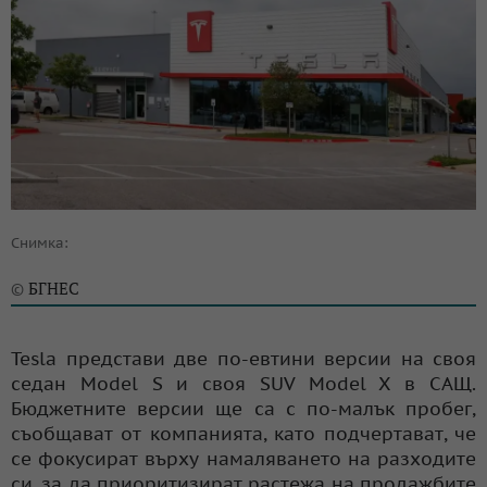
Снимка:
БГНЕС
©
Tesla представи две по-евтини версии на своя
седан Model S и своя SUV Model X в САЩ.
Бюджетните версии ще са с по-малък пробег,
съобщават от компанията, като подчертават, че
се фокусират върху намаляването на разходите
си, за да приоритизират растежа на продажбите