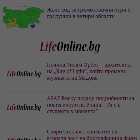
Жълт код за гръмотевични бури и
градушки в четири области
Почина Уилям Орбит – архитектът
на „Ray of Light“, който промени
музиката на Мадона
A$AP Rocky издаде подробности за
новия албум на Риана: „Тя е в
студиото в момента“
Скоро започват снимките на
втората част на биографичния филм