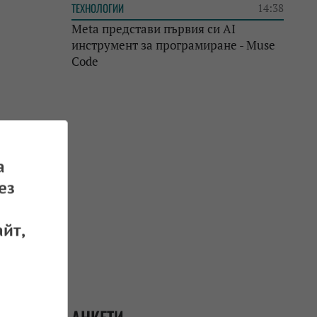
ТЕХНОЛОГИИ
14:38
Meta представи първия си AI
инструмент за програмиране - Muse
Code
а
ез
йт,