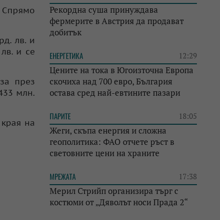
Рекордна суша принуждава
. Спрямо
фермерите в Австрия да продават
добитък
д. лв. и
лв. и се
ЕНЕРГЕТИКА
12:29
Цените на тока в Югоизточна Европа
скочиха над 700 евро, България
за през
остава сред най-евтините пазари
433 млн.
ПАРИТЕ
18:05
 края на
Жеги, скъпа енергия и сложна
геополитика: ФАО отчете ръст в
световните цени на храните
МРЕЖАТА
17:38
Мерил Стрийп организира търг с
костюми от „Дяволът носи Прада 2“