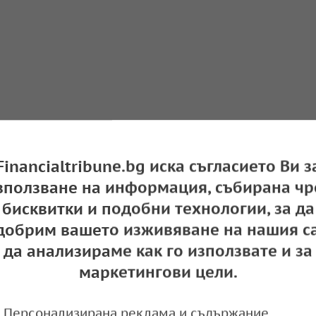
Financialtribune.bg иска съгласието Ви з
зползване на информация, събирана чр
бисквитки и подобни технологии, за да
добрим вашето изживяване на нашия са
да анализираме как го използвате и за
маркетингови цели.
Персонализирана реклама и съдържание,