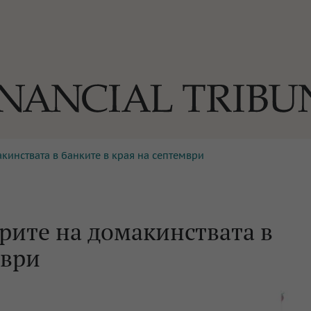
акинствата в банките в края на септември
ОГИИ
За нас
Реклама
Ко
И
Част от Tribune Media Gr
А
арите на домакинствата в
мври
БИЛИ
ЕДИЯ