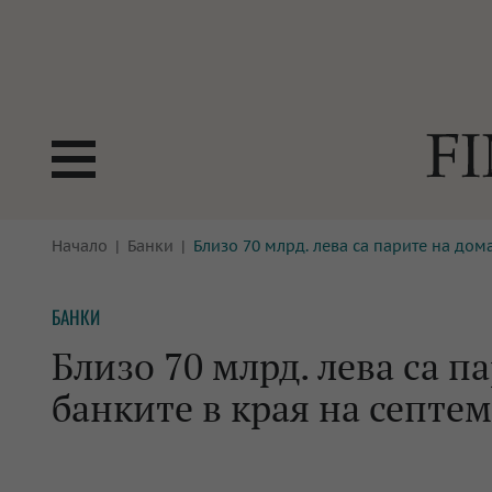
БОРСИ
Начало
Банки
Близо 70 млрд. лева са парите на дом
ТЕХНОЛ
КРИПТО
АНАЛИЗ
БАНКИ
БАНКИ
МРЕЖАТ
Близо 70 млрд. лева са п
ПАРИТЕ
ИМОТИ
банките в края на септе
ЗАСТРАХОВАНЕ
АВТОМО
ЕНЕРГЕТИКА
МУЛТИМ