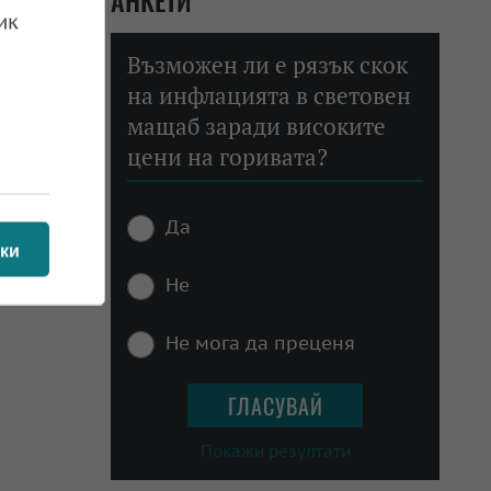
АНКЕТИ
ик
Възможен ли е рязък скок
на инфлацията в световен
мащаб заради високите
цени на горивата?
Да
ки
Не
Не мога да преценя
Покажи резултати