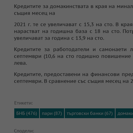
Кредитите за домакинствата в края на миналия
същия месец на
2021 г. те се увеличават с 15,3 на сто. В кр
нарастват на годишна база с 18 на сто. Пот
увеличават за година с 13,9 на сто.
Кредитите за работодатели и самонаети л
септември (10,6 на сто годишно повишение п
лева.
Кредитите, предоставени на финансови предпр
септември. В сравнение със същия месец на 202
Етикети:
БНБ (476)
пари (87)
търговски банки (67)
домаки
Сподели: