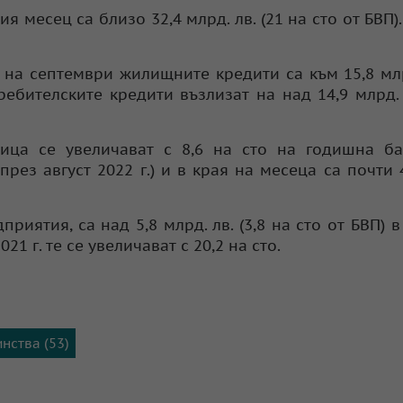
 месец са близо 32,4 млрд. лв. (21 на сто от БВП)
ая на септември жилищните кредити са към 15,8 млр
ребителските кредити възлизат на над 14,9 млрд. 
ица се увеличават с 8,6 на сто на годишна ба
рез август 2022 г.) и в края на месеца са почти 
иятия, са над 5,8 млрд. лв. (3,8 на сто от БВП) в
1 г. те се увеличават с 20,2 на сто.
нства (53)