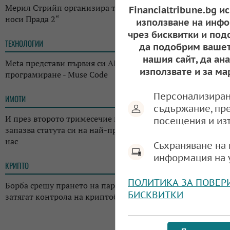
Мерил Стрийп организира търг с костюми от „Дяволът
Financialtribune.bg и
носи Прада 2“
използване на инфо
чрез бисквитки и под
ТЕХНОЛОГИИ
14:38
да подобрим вашет
нашия сайт, да ан
Meta представи първия си AI инструмент за
използвате и за ма
програмиране - Muse Code
Персонализиран
ИМОТИ
13:14
съдържание, пр
И през второто тримесечие на годината: Къщата
посещения и из
запазва статута си на най-предпочитаното жилище у
нас
Съхраняване на 
информация на 
КРИПТО
13:02
ПОЛИТИКА ЗА ПОВЕР
Борба срещу прането на пари: Регулаторите в Япония
БИСКВИТКИ
затягат контрола на криптоборсите в страната