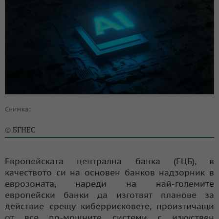
Снимка:
БГНЕС
©
Европейската централна банка (ЕЦБ), в
качеството си на основен банков надзорник в
еврозоната, нареди на най-големите
европейски банки да изготвят планове за
действие срещу киберрисковете, произтичащи
от все по-мощните системи с изкуствен