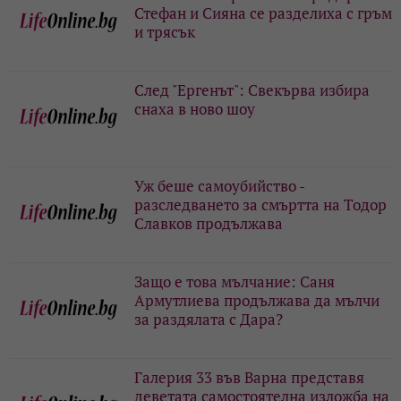
Стефан и Сияна се разделиха с гръм
и трясък
След "Ергенът": Свекърва избира
снаха в ново шоу
Уж беше самоубийство -
разследването за смъртта на Тодор
Славков продължава
Защо е това мълчание: Саня
Армутлиева продължава да мълчи
за раздялата с Дара?
Галерия 33 във Варна представя
деветата самостоятелна изложба на