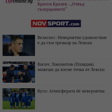
Красен Кралев - „Отвъд
съзерцанието“
Веласкес: Невероятно удоволствие
е да съм треньор на Левски
Косич: Локомотив (Пловдив)
можеше да вземе точка от Левски
Кусо: Атмосферата бе невероятна