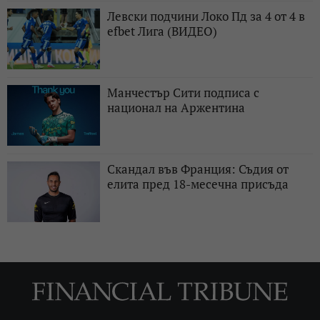
Левски подчини Локо Пд за 4 от 4 в
efbet Лига (ВИДЕО)
Манчестър Сити подписа с
национал на Аржентина
Скандал във Франция: Съдия от
елита пред 18-месечна присъда