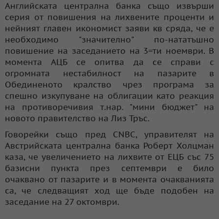
Английската централна банка също извърши
серия от повишения на лихвените проценти и
нейният главен икономист заяви кв сряда, че е
необходимо "значително" по-нататъшно
повишение на заседанието на 3=ти ноември. В
момента АЦБ се опитва да се справи с
огромната нестабилност на пазарите в
Обединеното кралство чрез програма за
спешно изкупуване на облигации като реакция
на противоречивия т.нар. "мини бюджет" на
новото правителство на Лиз Тръс.
Говорейки също пред CNBC, управителят на
Австрийската централна банка Роберт Холцман
каза, че увеличението на лихвите от ЕЦБ със 75
базисни пункта през септември е било
очаквано от пазарите и в момента очакванията
са, че следващият ход ще бъде подобен на
заседание на 27 октомври.