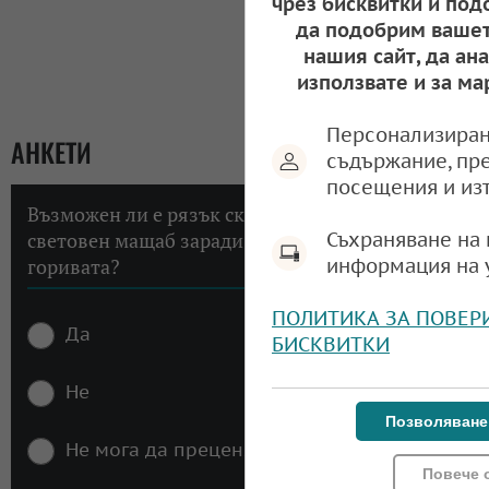
чрез бисквитки и под
да подобрим вашет
нашия сайт, да ан
използвате и за ма
Персонализиран
АНКЕТИ
съдържание, пр
посещения и из
Възможен ли е рязък скок на инфлацията в
Съхраняване на 
световен мащаб заради високите цени на
информация на 
горивата?
ПОЛИТИКА ЗА ПОВЕР
Да
БИСКВИТКИ
Не
Позволяване
Не мога да преценя
Повече 