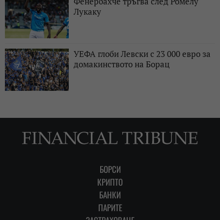
Фенербахче тръгва след Ромелу
Лукаку
УЕФА глоби Левски с 23 000 евро за
домакинството на Борац
БОРСИ
КРИПТО
БАНКИ
ПАРИТЕ