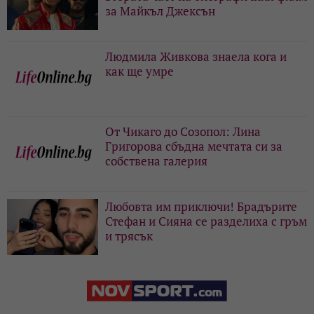
за Майкъл Джексън
Людмила Живкова знаела кога и
как ще умре
От Чикаго до Созопол: Лина
Григорова сбъдна мечтата си за
собствена галерия
Любовта им приключи! Брадърите
Стефан и Сияна се разделиха с гръм
и трясък