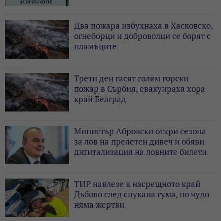
Два пожара избухнаха в Хасковско,
огнеборци и доброволци се борят с
пламъците
Трети ден гасят голям горски
пожар в Сърбия, евакуираха хора
край Белград
Министър Абровски откри сезона
за лов на прелетен дивеч и обяви
дигитализация на ловните билети
ТИР навлезе в насрещното край
Дъбово след спукана гума, по чудо
няма жертви