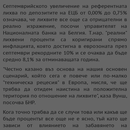
Септемврийското увеличение на референтната
лихва по депозитите на ЕЦБ от 0,00% до 0,75%
означава, че лихвите все още са отрицателни в
реално изражение, посочи управителят на
Националната банка на Белгия. Т.нар. "реални"
лихвени проценти са коригирани спрямо
инфлацията, която достигна в еврозоната през
септември рекордните 10% и се очаква да бъде
средно 8,1% за отминаващата година.
"Честно казано въз основа на нашия основен
сценарий, който сега е повече или по-малко
"техническа рецесия" в Европа, мисля, че ще
трябва да отидем наистина на положителна
територия по отношение на лихвите", каза Вунш,
посочва БНР.
Кога точно трябва да се случи това или какъв ще
бъде процентът все още не е ясно, тъй като ще
зависи от влиянието на забавянето на