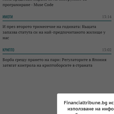
програмиране - Muse Code
ИМОТИ
13:14
И през второто тримесечие на годината: Къщата
запазва статута си на най-предпочитаното жилище у
нас
КРИПТО
13:02
Борба срещу прането на пари: Регулаторите в Япония
затягат контрола на криптоборсите в страната
Financialtribune.bg и
използване на инфо