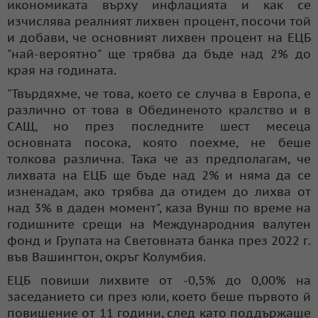
икономиката върху инфлацията и как се
изчислява реалният лихвен процент, посочи той
и добави, че основният лихвен процент на ЕЦБ
"най-вероятно" ще трябва да бъде над 2% до
края на годината.
"Твърдяхме, че това, което се случва в Европа, е
различно от това в Обединеното кралство и в
САЩ, но през последните шест месеца
основната посока, която поехме, не беше
толкова различна. Така че аз предполагам, че
лихвата на ЕЦБ ще бъде над 2% и няма да се
изненадам, ако трябва да отидем до лихва от
над 3% в даден момент", каза Вунш по време на
годишните срещи на Международния валутен
фонд и Групата на Световната банка през 2022 г.
във Вашингтон, окръг Колумбия.
ЕЦБ повиши лихвите от -0,5% до 0,00% на
заседанието си през юли, което беше първото й
повишение от 11 години, след като поддържаше