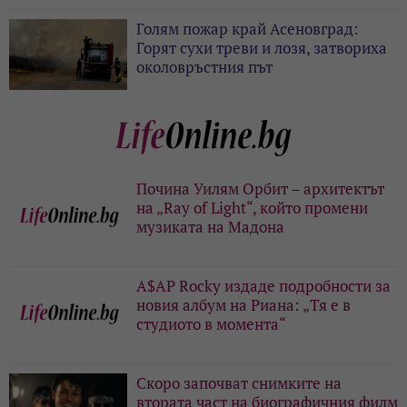
Голям пожар край Асеновград:
Горят сухи треви и лозя, затвориха
околовръстния път
Почина Уилям Орбит – архитектът
на „Ray of Light“, който промени
музиката на Мадона
A$AP Rocky издаде подробности за
новия албум на Риана: „Тя е в
студиото в момента“
Скоро започват снимките на
втората част на биографичния филм