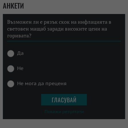
АНКЕТИ
Възможен ли е рязък скок на инфлацията в
световен мащаб заради високите цени на
горивата?
Да
Не
Не мога да преценя
Покажи резултати