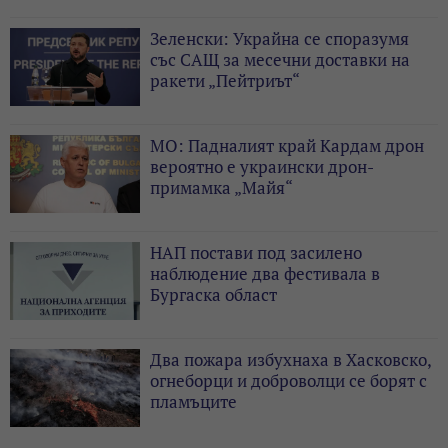
Зеленски: Украйна се споразумя
със САЩ за месечни доставки на
ракети „Пейтриът“
МО: Падналият край Кардам дрон
вероятно е украински дрон-
примамка „Майя“
НАП постави под засилено
наблюдение два фестивала в
Бургаска област
Два пожара избухнаха в Хасковско,
огнеборци и доброволци се борят с
пламъците