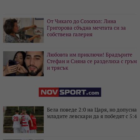
От Чикаго до Созопол: Лина
Григорова сбъдна мечтата си за
собствена галерия
Любовта им приключи! Брадърите
Стефан и Сияна се разделиха с гръм
и трясък
Бела поведе 2:0 на Царя, но допусна
младите левскари да я победят с 5:4