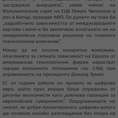
застрашило инерцията“, заяви членът на
Изпълнителния съвет на ЕЦБ Пиеро Чиполоне в
реч в Кипър, предаде АФП. По думите му това би
„задълбочило зависимостта от международните
картови схеми и би увеличило излагането ни на
неевропейски платежни решения на големите
технологични компании“.
Макар да не посочи конкретни компании,
опасенията за силната зависимост на Европа от
американски технологични фирми нарастват
заради влошените отношения със САЩ при
управлението на президента Доналд Тръмп.
ЕС от години работи по проекта за цифрово
евро, който през януари беше определен от
десетки икономисти като „ключова гаранция за
европейския суверенитет“. Поддръжниците му
смятат, че добре проектираната цифрова валута
ще позволи онлайн разплащания без опора на