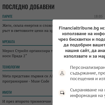
ПОСЛЕДНО ДОБАВЕНИ
ПАРИТЕ
18:05
Жеги, скъпа енергия и сложна геополитика: ФАО отчете
Financialtribune.bg и
ръст в световните цени на храните
използване на инфо
чрез бисквитки и под
МРЕЖАТА
17:38
да подобрим вашет
нашия сайт, да ан
Мерил Стрийп организира търг с костюми от „Дяволът
носи Прада 2“
използвате и за ма
ТЕХНОЛОГИИ
14:38
Персонализиран
съдържание, пр
Meta представи първия си AI инструмент за
посещения и из
програмиране - Muse Code
Съхраняване на 
ИМОТИ
13:14
информация на 
И през второто тримесечие на годината: Къщата