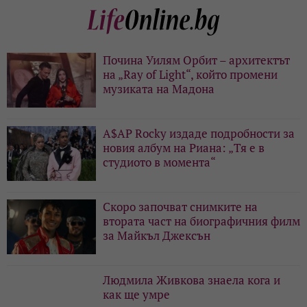
Почина Уилям Орбит – архитектът
на „Ray of Light“, който промени
музиката на Мадона
A$AP Rocky издаде подробности за
новия албум на Риана: „Тя е в
студиото в момента“
Скоро започват снимките на
втората част на биографичния филм
за Майкъл Джексън
Людмила Живкова знаела кога и
как ще умре