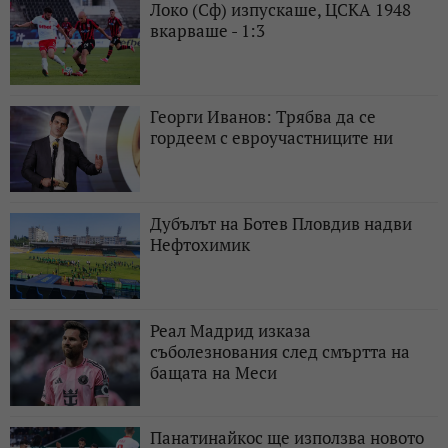
Локо (Сф) изпускаше, ЦСКА 1948
вкарваше - 1:3
Георги Иванов: Трябва да се
гордеем с евроучастниците ни
Дубълът на Ботев Пловдив надви
Нефтохимик
Реал Мадрид изказа
съболезнования след смъртта на
бащата на Меси
Панатинайкос ще използва новото