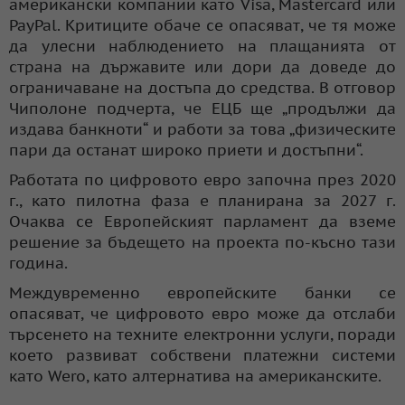
американски компании като Visa, Mastercard или
PayPal. Критиците обаче се опасяват, че тя може
да улесни наблюдението на плащанията от
страна на държавите или дори да доведе до
ограничаване на достъпа до средства. В отговор
Чиполоне подчерта, че ЕЦБ ще „продължи да
издава банкноти“ и работи за това „физическите
пари да останат широко приети и достъпни“.
Работата по цифровото евро започна през 2020
г., като пилотна фаза е планирана за 2027 г.
Очаква се Европейският парламент да вземе
решение за бъдещето на проекта по-късно тази
година.
Междувременно европейските банки се
опасяват, че цифровото евро може да отслаби
търсенето на техните електронни услуги, поради
което развиват собствени платежни системи
като Wero, като алтернатива на американските.