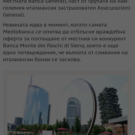
местната Banca Generali, част от групата на най-
големия италиански застраховател Assicurazioni
Generali.
Новината идва в момент, когато самата
Mediobanca се опитва да отблъсне враждебна
оферта за поглъщане от местния си конкурент
Banca Monte dei Paschi di Siena, което е още
едно потвърждение, че вълната от сливания на
италиански банки се засилва.