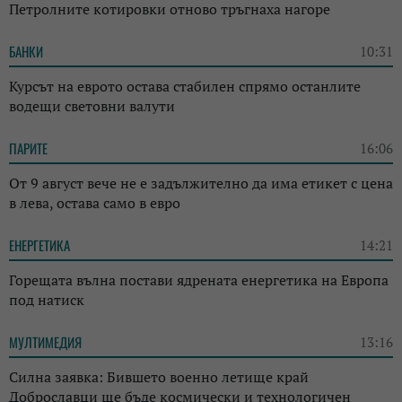
Петролните котировки отново тръгнаха нагоре
БАНКИ
10:31
Курсът на еврото остава стабилен спрямо останлите
водещи световни валути
ПАРИТЕ
16:06
От 9 август вече не е задължително да има етикет с цена
в лева, остава само в евро
ЕНЕРГЕТИКА
14:21
Горещата вълна постави ядрената енергетика на Европа
под натиск
МУЛТИМЕДИЯ
13:16
Силна заявка: Бившето военно летище край
Доброславци ще бъде космически и технологичен