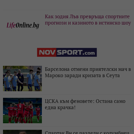
Как зодия Лъв превръща спортните
прогнози и казиното в истинско шоу
Барселона отмени приятелски мач в
Мароко заради кризата в Сеута
ЦСКА към феновете: Остана само
една крачка!
Спартак Вн се раздели с колумбиец