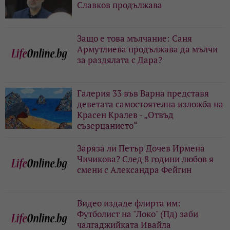
Славков продължава
Защо е това мълчание: Саня
Армутлиева продължава да мълчи
за раздялата с Дара?
Галерия 33 във Варна представя
деветата самостоятелна изложба на
Красен Кралев - „Отвъд
съзерцанието“
Заряза ли Петър Дочев Ирмена
Чичикова? След 8 години любов я
смени с Александра Фейгин
Видео издаде флирта им:
Футболист на "Локо" (Пд) заби
чалгаджийката Ивайла