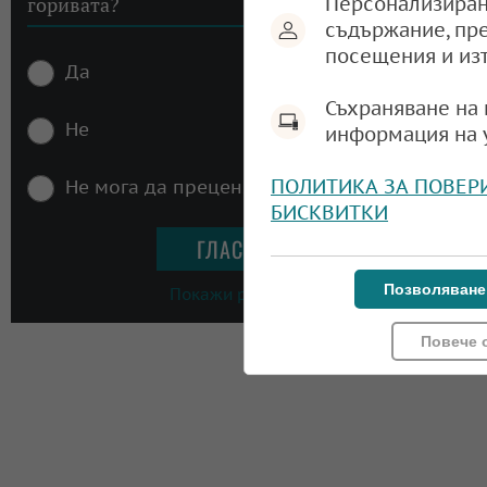
горивата?
Персонализиран
съдържание, пр
посещения и из
Да
Съхраняване на 
Не
информация на 
ПОЛИТИКА ЗА ПОВЕР
Не мога да преценя
БИСКВИТКИ
Позволяване
Покажи резултати
Повече 