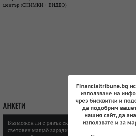
център (СНИМКИ + ВИДЕО)
Financialtribune.bg и
използване на инфо
чрез бисквитки и под
АНКЕТИ
да подобрим вашет
нашия сайт, да ан
Възможен ли е рязък скок на инфлацията в
използвате и за ма
световен мащаб заради високите цени на