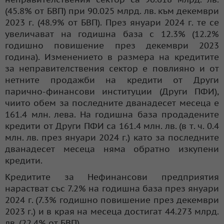
(45.8% от БВП) при 90.025 млрд. лв. към декември
2023 г. (48.9% от БВП). През януари 2024 г. те се
увеличават на годишна база с 12.3% (12.2%
годишно повишение през декември 2023
година). Изменението в размера на кредитите
за неправителствения сектор е повлияно и от
нетните продажби на кредити от Други
парично-финансови институции (Други ПФИ),
чиито обем за последните дванадесет месеца е
161.4 млн. лева. На годишна база продадените
кредити от Други ПФИ са 161.4 млн. лв. (в т. ч. 0.4
млн. лв. през януари 2024 г.) като за последните
дванадесет месеца няма обратно изкупени
кредити.
Кредитите за Нефинансови предприятия
нарастват със 7.2% на годишна база през януари
2024 г. (7.3% годишно повишение през декември
2023 г.) и в края на месеца достигат 44.273 млрд.
лв. (22.4% от БВП).