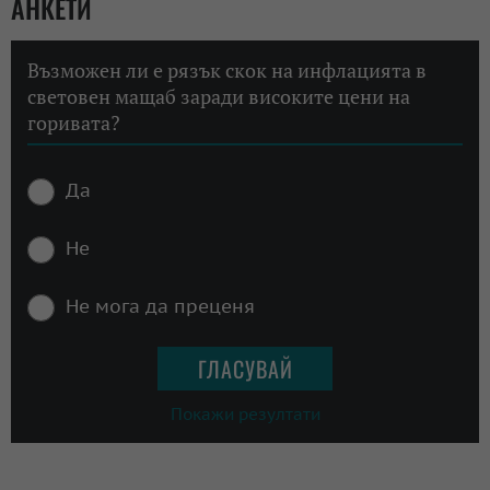
АНКЕТИ
Възможен ли е рязък скок на инфлацията в
световен мащаб заради високите цени на
горивата?
Да
Не
Не мога да преценя
Покажи резултати