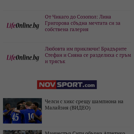
От Чикаго до Созопол: Лина
Григорова сбъдна мечтата си за
собствена галерия
Любовта им приключи! Брадърите
Стефан и Сияна се разделиха с гръм
и трясък
Челси с хикс срещу шампиона на
Малайзия (ВИДЕО)
Манчестър Сити обърна Атлетико