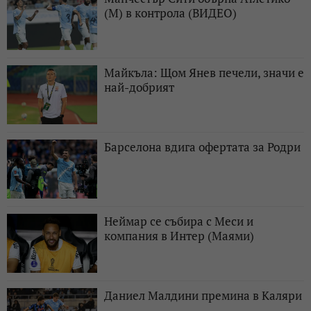
(М) в контрола (ВИДЕО)
Майкъла: Щом Янев печели, значи е
най-добрият
Барселона вдига офертата за Родри
Неймар се събира с Меси и
компания в Интер (Маями)
Даниел Малдини премина в Каляри