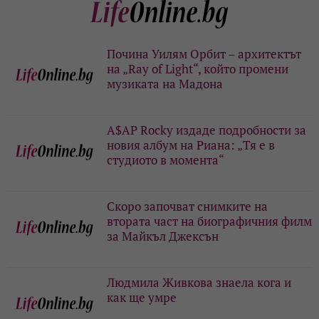
Почина Уилям Орбит – архитектът
на „Ray of Light“, който промени
музиката на Мадона
A$AP Rocky издаде подробности за
новия албум на Риана: „Тя е в
студиото в момента“
Скоро започват снимките на
втората част на биографичния филм
за Майкъл Джексън
Людмила Живкова знаела кога и
как ще умре