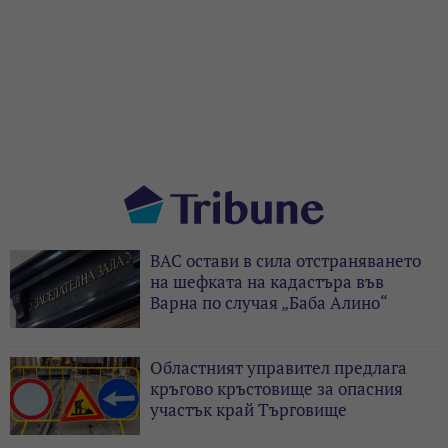
ВАС остави в сила отстраняването
на шефката на кадастъра във
Варна по случая „Баба Алино“
Областният управител предлага
кръгово кръстовище за опасния
участък край Търговище