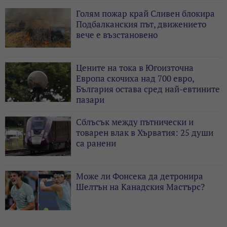
Голям пожар край Сливен блокира
Подбалканския път, движението
вече е възстановено
Цените на тока в Югоизточна
Европа скочиха над 700 евро,
България остава сред най-евтините
пазари
Сблъсък между пътнически и
товарен влак в Хърватия: 25 души
са ранени
Може ли Фонсека да детронира
Шелтън на Канадския Мастърс?