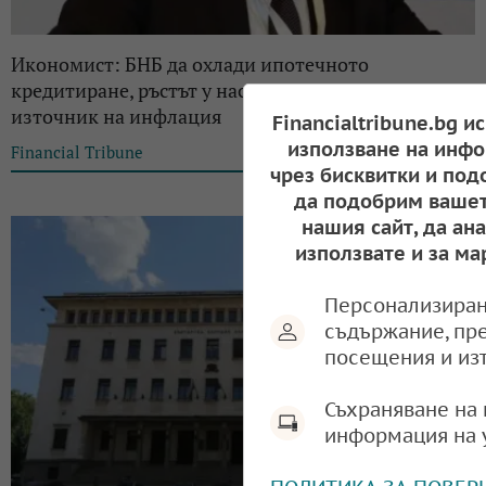
Икономист: БНБ да охлади ипотечното
кредитиране, ръстът у нас е рекорден и вероятен
източник на инфлация
Financialtribune.bg и
използване на инфо
Financial Tribune
16:24, 25.01.2024
чрез бисквитки и под
да подобрим вашет
нашия сайт, да ан
използвате и за ма
Персонализиран
съдържание, пр
посещения и из
Съхраняване на 
информация на 