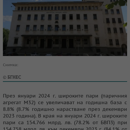
Снимка:
БГНЕС
©
През януари 2024 г. широките пари (паричния
агрегат М32) се увеличават на годишна база с
8.8% (8.7% годишно нарастване през декември
2023 година). В края на януари 2024 г. широките
пари са 154.766 млрд. лв. (78.2% от БВП3) при
154.758 млрд. лв. към декември 2023 г. (84.1% от