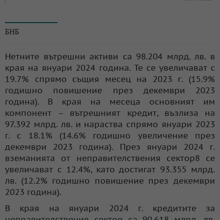
© БНБ
БНБ
Нетните вътрешни активи са 98.204 млрд. лв. в
края на януари 2024 година. Те се увеличават с
19.7% спрямо същия месец на 2023 г. (15.9%
годишно повишение през декември 2023
година). В края на месеца основният им
компонент – вътрешният кредит, възлиза на
97.392 млрд. лв. и нараства спрямо януари 2023
г. с 18.1% (14.6% годишно увеличение през
декември 2023 година). През януари 2024 г.
вземанията от неправителствения сектор8 се
увеличават с 12.4%, като достигат 93.355 млрд.
лв. (12.2% годишно повишение през декември
2023 година).
В края на януари 2024 г. кредитите за
неправителствения сектор са 90.618 млрд. лв.