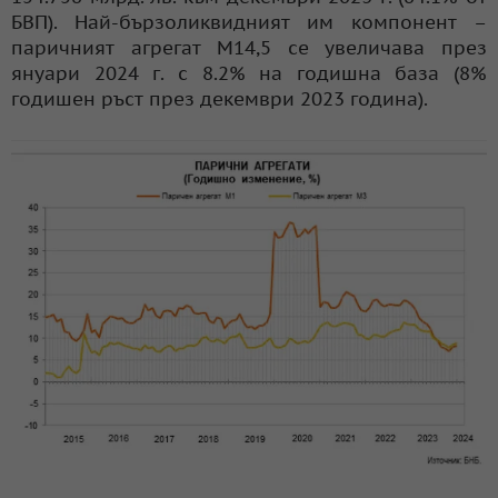
БВП). Най-бързоликвидният им компонент –
паричният агрегат М14,5 се увеличава през
януари 2024 г. с 8.2% на годишна база (8%
годишен ръст през декември 2023 година).
© БНБ