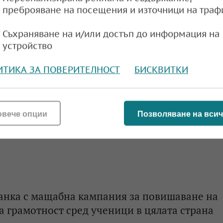
преброяване на посещения и източници на траф
Съхраняване на и/или достъп до информация на
устройство
ИТИКА ЗА ПОВЕРИТЕЛНОСТ
БИСКВИТКИ
овече опции
Позволяване на всич
анка с мащабна кампания за повишаване на
 грамотност сред ученици в цялата страна