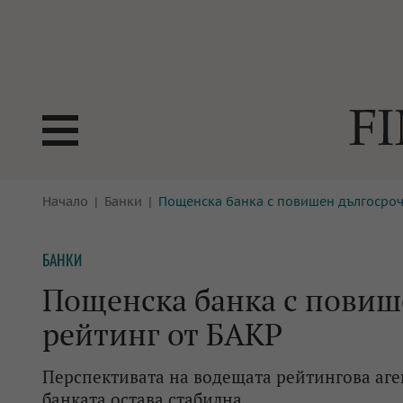
БОРСИ
Начало
Банки
Пощенска банка с повишен дългосроч
ТЕХНОЛ
КРИПТО
АНАЛИЗ
БАНКИ
БАНКИ
МРЕЖАТ
Пощенска банка с повиш
ПАРИТЕ
ИМОТИ
рейтинг от БАКР
ЗАСТРАХОВАНЕ
АВТОМО
Перспективата на водещата рейтингова аге
ЕНЕРГЕТИКА
МУЛТИМ
банката остава стабилна