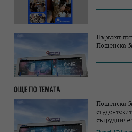
Първият диг
Пощенска ба
ОЩЕ ПО ТЕМАТА
Пощенска б
студентскит
сътрудниче
Financial Tribun