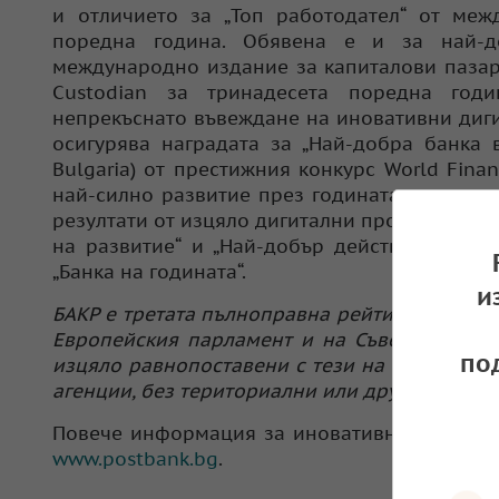
и отличието за „Топ работодател“ от межд
поредна година. Обявена е и за най-д
международно издание за капиталови пазар
Custodian за тринадесета поредна годи
непрекъснато въвеждане на иновативни диг
осигурява наградата за „Най-добра банка в
Bulgaria) от престижния конкурс World Fina
най-силно развитие през годината, както 
резултати от изцяло дигитални продукти, бан
на развитие“ и „Най-добър действащ банко
„Банка на годината“.
и
БАКР е третата пълноправна рейтингова аген
Европейския парламент и на Съвета. Присъ
по
изцяло равнопоставени с тези на останалит
агенции, без териториални или други ограни
Повече информация за иновативните продук
www.postbank.bg
.