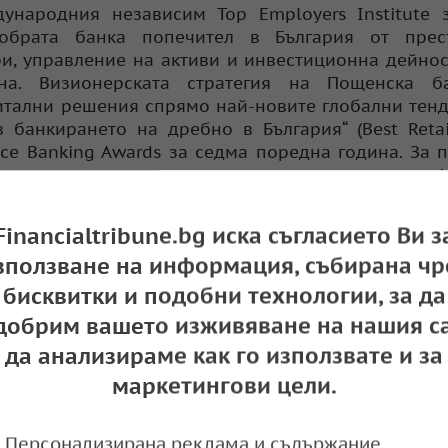
ународния независим Top Employers Institute 
обрата банка попечител в България от прес
и, управление на активи и инвестиционна дейнос
на. Визионерската стратегия на Пощенска б
итални решения спрямо най-новите глобални тен
 банкирането на дребно в България“ (Best Retai
nce Banking Awards за седма поредна година. За 
и за демонстрирани изключителни постижения и е
ката спечели през 2025 г. призовете в категории „
в дигитален проект“ в годишните награди на А
Financialtribune.bg иска съгласието Ви з
зползване на информация, събирана чр
ция в ЕС, регистрирана съгласно Регламент № 1060
бисквитки и подобни технологии, за да
дените от БАКР кредитни рейтинги важат в целия
добрим вашето изживяване на нашия са
е признати от Европейския орган за ценни книжа 
чения.
да анализираме как го използвате и за
маркетингови цели.
ти и услуги на Пощенска банка може да бъде от
Персонализирана реклама и съдържание,