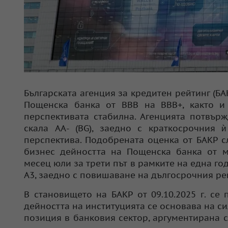
Българската агенция за кредитен рейтинг (Б
Пощенска банка от BBB на ВВВ+, както и 
перспективата стабилна. Агенцията потвър
скала AА- (BG), заедно с краткосрочния 
перспектива. Подобрената оценка от БАКР 
бизнес дейността на Пощенска банка от м
месец юли за трети път в рамките на една г
A3, заедно с повишаване на дългосрочния рей
В становището на БАКР от 09.10.2025 г. се
дейността на институцията се основава на си
позиция в банковия сектор, аргументирана 