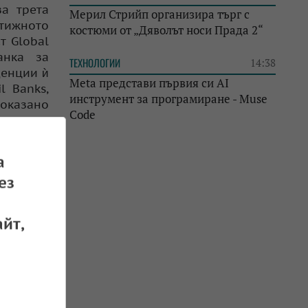
за трета
Мерил Стрийп организира търг с
тижното
костюми от „Дяволът носи Прада 2“
т Global
анка за
ТЕХНОЛОГИИ
14:38
денции ѝ
Meta представи първия си AI
l Banks,
инструмент за програмиране - Muse
показано
Code
фективни
Динамика
социация
а
ез
/2009 на
 ЕС и са
йт,
и пазари
крита на