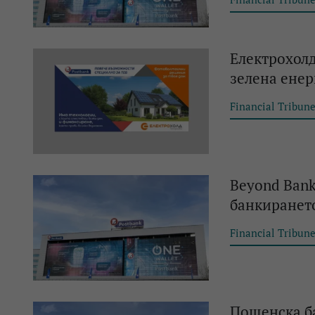
Електрохол
зелена енер
Financial Tribun
Beyond Bank
банкиранет
Financial Tribun
Пощенска ба