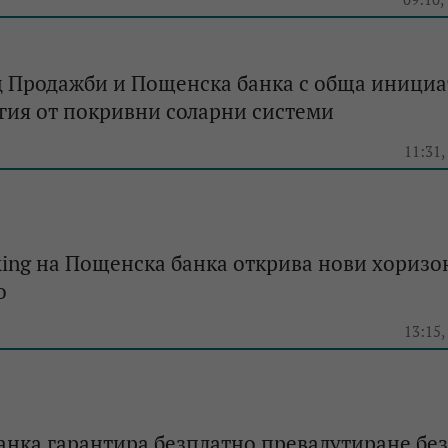
д Продажби и Пощенска банка с обща инициа
гия от покривни соларни системи
e
11:31,
ing на Пощенска банка открива нови хоризо
о
e
13:15,
нка гарантира безплатно превалутиране без