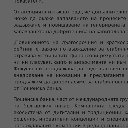
показатели.
От агенцията изтъкват още, че допълнителн
може да окаже запазването на процесите 
задържане и повишаване на генерираната п
запазването на добрите нива на капиталова 
„Повишението на дългосрочния и краткоср
рейтинг е важно потвърждение за стабилно
отразява устойчивите финансови резултати, 
ни ни гласуват, както и ангажимента ни къ
Фокусът ни продължава да бъде насочен въ
внедряване на иновации в предлаганите 
продължим да допринасяме за стабилността 
от Пощенска банка.
Пощенска банка, част от международната гр
на българския пазар. Компанията следва
екосистема от дигитални и традиционни к
решения, иновативни концепции и специали
награждаваните компании в редица национал