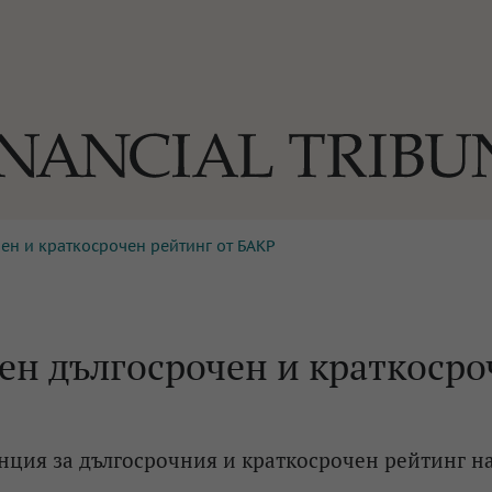
ен и краткосрочен рейтинг от БАКР
ОГИИ
За нас
Реклама
Ко
И
Част от Tribune Media Gr
А
ен дългосрочен и краткосро
БИЛИ
нция за дългосрочния и краткосрочен рейтинг н
ЕДИЯ