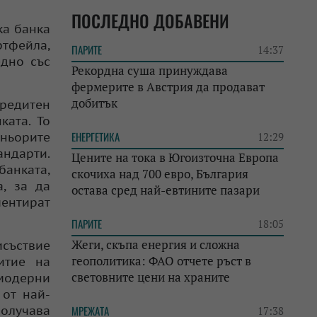
ПОСЛЕДНО ДОБАВЕНИ
ка банка
тфейла,
ПАРИТЕ
14:37
едно със
Рекордна суша принуждава
фермерите в Австрия да продават
добитък
редитен
ката. То
ЕНЕРГЕТИКА
тньорите
12:29
андарти.
Цените на тока в Югоизточна Европа
банката,
скочиха над 700 евро, България
, за да
остава сред най-евтините пазари
ментират
ПАРИТЕ
18:05
Жеги, скъпа енергия и сложна
исъствие
геополитика: ФАО отчете ръст в
итие на
световните цени на храните
модерни
 от най-
получава
МРЕЖАТА
17:38