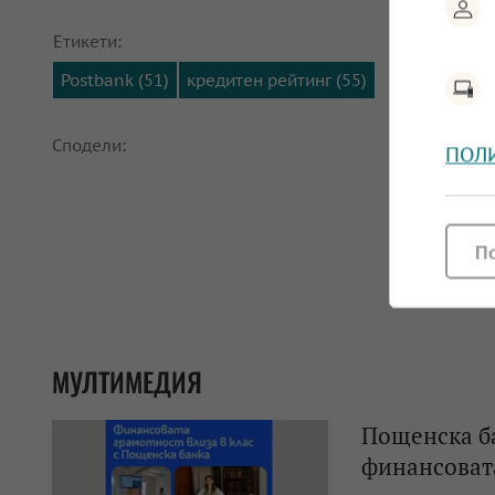
Етикети:
Postbank (51)
кредитен рейтинг (55)
Сподели:
ПОЛ
П
МУЛТИМЕДИЯ
Пощенска б
финансовата