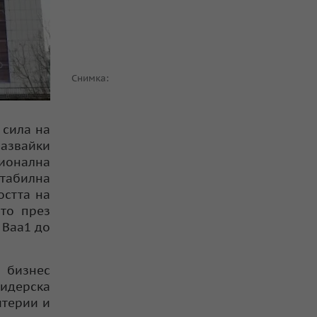
Снимка:
 сила на
азвайки
ционална
стабилна
остта на
ято през
 Baa1 до
а бизнес
лидерска
итерии и