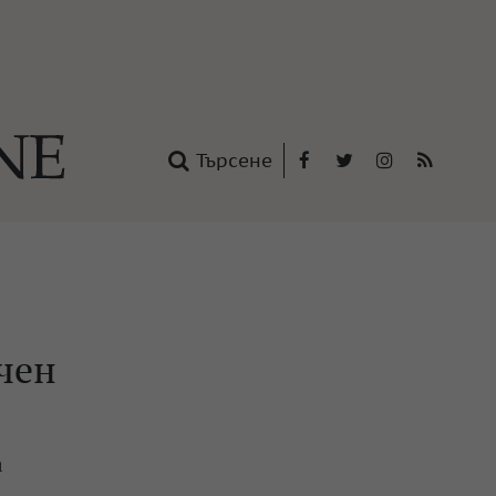
Търсене
Facebook
Twitter
Instagram
RSS
нтакти
oup
чен
а