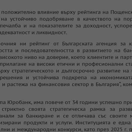
о положително влияние върху рейтинга на Пощенс
на устойчиво подобряване в качеството на пор
ечалба и на показателите за доходност, успор
адекватност и ликвидност.
очния ни рейтинг от Българската агенция за к
стта и последователността в развитието на бан
високото ниво на доверие, което клиентите и пар
м прилагане на високи етични и професионални ст
рху стратегическото и дългосрочно развитие на 
решения и устойчива подкрепа на икономиката
и растежа на финансовия сектор в България“, ко
упа Юробанк, има повече от 34 години успешно пр
 стриктно своята стратегическа рамка за разв
анали за банкиране и се отличава със своите 
зирани продукти и услуги. Институцията е една
ни и международни конкурси, като през 2025 г. 