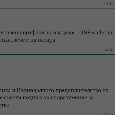
12:41,
итален портфейл за младежи - ONE wallet на
нка, вече е на пазара
14:50,
анка и Националното представителство на
е съвети подписаха споразумение за
ство
e
09:10,