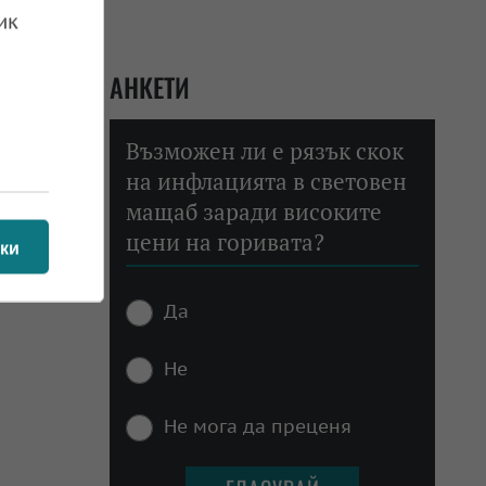
ик
АНКЕТИ
Възможен ли е рязък скок
на инфлацията в световен
мащаб заради високите
цени на горивата?
ки
Да
Не
Не мога да преценя