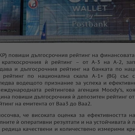
АКР) повиши дългосрочния рейтинг на финансовата
краткосрочния ѝ рейтинг – от А-3 на А-2, зап
ждава и дългосрочния рейтинг на банката по на
ѝ рейтинг по национална скала А-1+ (BG) със 
следва водещото признание за успеха и ефективн
еждународната рейтингова агенция Moody’s, ко
одина повиши дългосрочния ѝ депозитен рейтинг от
тинг на емитента от Baa3 до Baa2.
 посочва, че високата оценка за ефективността н
лните ѝ оперативни резултати и на устойчивата ѝ 
с редица качествени и количествено измерими кр