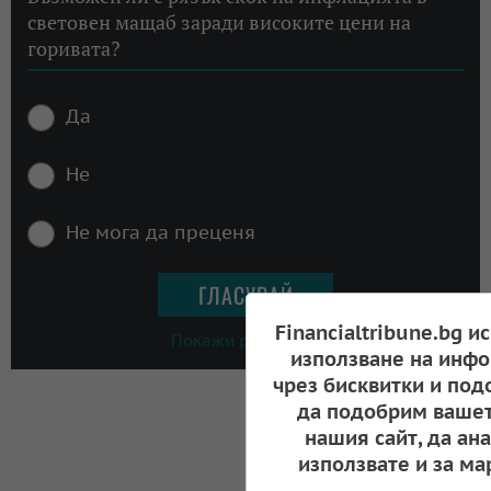
световен мащаб заради високите цени на
горивата?
Да
Не
Не мога да преценя
Financialtribune.bg и
Покажи резултати
използване на инфо
чрез бисквитки и под
да подобрим вашет
нашия сайт, да ан
използвате и за ма