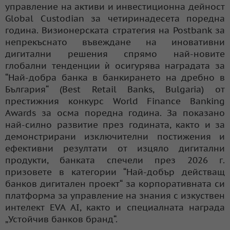
управление на активи и инвестиционна дейност
Global Custodian за четиринадесета поредна
година. Визионерската стратегия на Postbank за
непрекъснато въвеждане на иновативни
дигитални решения спрямо най-новите
глобални тенденции ѝ осигурява наградата за
“Най-добра банка в банкирането на дребно в
България“ (Best Retail Banks, Bulgaria) от
престижния конкурс World Finance Banking
Awards за осма поредна година. За показано
най-силно развитие през годината, както и за
демонстрирани изключителни постижения и
ефективни резултати от изцяло дигитални
продукти, банката спечели през 2026 г.
призовете в категории “Най-добър действащ
банков дигитален проект“ за корпоративната си
платформа за управление на знания с изкуствен
интелект EVA AI, както и специалната награда
„Устойчив банков бранд“.