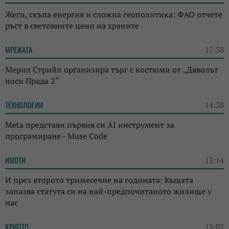
Жеги, скъпа енергия и сложна геополитика: ФАО отчете
ръст в световните цени на храните
МРЕЖАТА
17:38
Мерил Стрийп организира търг с костюми от „Дяволът
носи Прада 2“
ТЕХНОЛОГИИ
14:38
Meta представи първия си AI инструмент за
програмиране - Muse Code
ИМОТИ
13:14
И през второто тримесечие на годината: Къщата
запазва статута си на най-предпочитаното жилище у
нас
КРИПТО
13:02