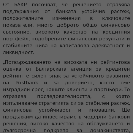
От БАКР посочват, че решението отразява
поддържания от банката устойчив растеж,
положителните изменения в ключовите
показатели, много доброто общо финансово
състояние, високото качество на кредитния
портфейл, подобрените финансови резултати и
стабилните нива на капиталова адекватност и
ликвидност.
„Потвърждаването на високата ни рейтингова
оценка от Българската агенция за кредитен
рейтинг е силен знак за устойчивото развитие
на Postbank и за доверието, което сме
изградили сред нашите клиенти и партньори. То
отразява последователността, с която
изпълняваме стратегията си за стабилен растеж,
финансова устойчивост и иновации. Ще
продължим да инвестираме в модерни банкови
решения, високо качество на обслужването и
дългосрочна подкрепа за домакинствата,