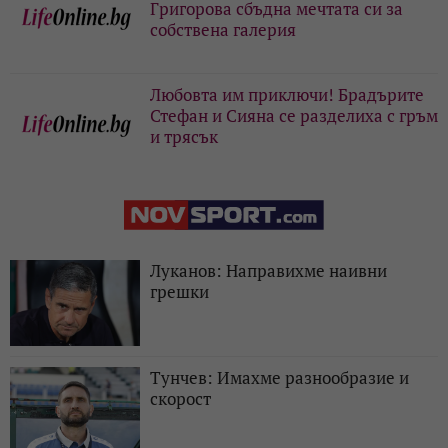
Григорова сбъдна мечтата си за
собствена галерия
Любовта им приключи! Брадърите
Стефан и Сияна се разделиха с гръм
и трясък
Луканов: Направихме наивни
грешки
Тунчев: Имахме разнообразие и
скорост