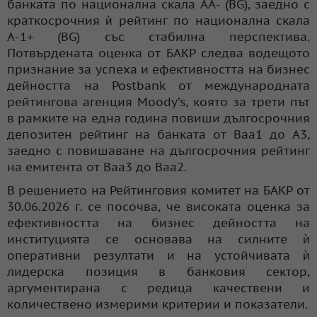
банката по национална скала AА- (BG), заедно с
краткосрочния ѝ рейтинг по национална скала
А-1+ (BG) със стабилна перспектива.
Потвърдената оценка от БАКР следва водещото
признание за успеха и ефективността на бизнес
дейността на Postbank от международната
рейтингова агенция Moody’s, която за трети път
в рамките на една година повиши дългосрочния
депозитен рейтинг на банката от Baa1 до A3,
заедно с повишаване на дългосрочния рейтинг
на емитента от Baa3 до Baa2.
В решението на Рейтинговия комитет на БАКР от
30.06.2026 г. се посочва, че високата оценка за
ефективността на бизнес дейността на
институцията се основава на силните ѝ
оперативни резултати и на устойчивата ѝ
лидерска позиция в банковия сектор,
аргументирана с редица качествени и
количествено измерими критерии и показатели.