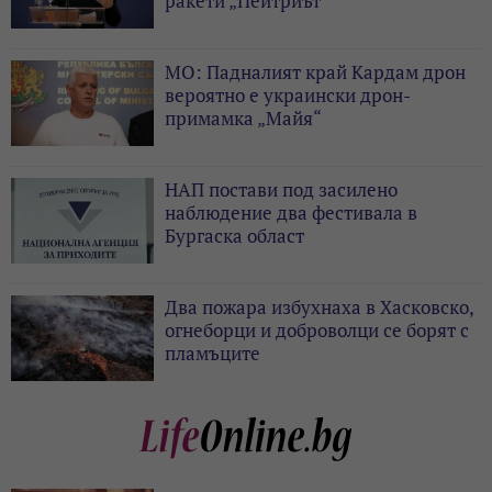
ракети „Пейтриът“
МО: Падналият край Кардам дрон
вероятно е украински дрон-
примамка „Майя“
НАП постави под засилено
наблюдение два фестивала в
Бургаска област
Два пожара избухнаха в Хасковско,
огнеборци и доброволци се борят с
пламъците