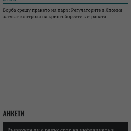
Борба срещу прането на пари: Регулаторите в Япония
затягат контрола на криптоборсите в страната
АНКЕТИ
Възможен ли е рязък скок на инфлацията в