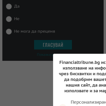
Да
Не
Не мога да преценя
Покажи резултати
Financialtribune.bg и
използване на инфо
чрез бисквитки и под
да подобрим вашет
нашия сайт, да ан
използвате и за ма
Персонализиран