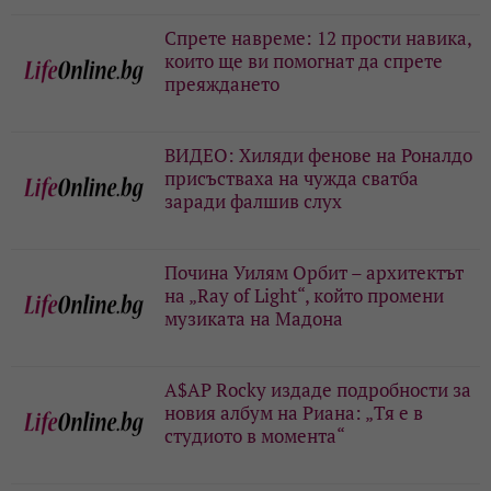
Спрете навреме: 12 прости навика,
които ще ви помогнат да спрете
преяждането
ВИДЕО: Хиляди фенове на Роналдо
присъстваха на чужда сватба
заради фалшив слух
Почина Уилям Орбит – архитектът
на „Ray of Light“, който промени
музиката на Мадона
A$AP Rocky издаде подробности за
новия албум на Риана: „Тя е в
студиото в момента“