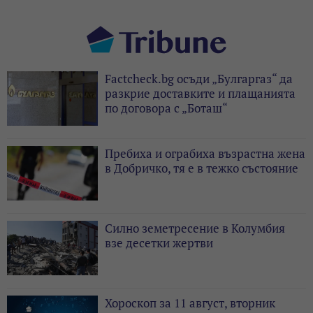
Factcheck.bg осъди „Булгаргаз“ да
разкрие доставките и плащанията
по договора с „Боташ“
Пребиха и ограбиха възрастна жена
в Добричко, тя е в тежко състояние
Силно земетресение в Колумбия
взе десетки жертви
Хороскоп за 11 август, вторник