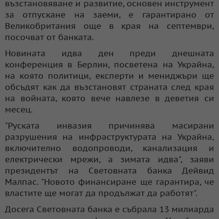
възстановяване и развитие, основен инструмент
за отпускане на заеми, е гарантирано от
Великобритания още в края на септември,
посочват от банката.
Новината идва ден преди днешната
конференция в Берлин, посветена на Украйна,
на която политици, експерти и мениджъри ще
обсъдят как да възстановят страната след края
на войната, която вече навлезе в деветия си
месец.
"Руската инвазия причинява масирани
разрушения на инфраструктурата на Украйна,
включително водопроводи, канализация и
електрически мрежи, а зимата идва", заяви
президентът на Световната банка Дейвид
Малпас. "Новото финансиране ще гарантира, че
властите ще могат да продължат да работят".
Досега Световната банка е събрала 13 милиарда