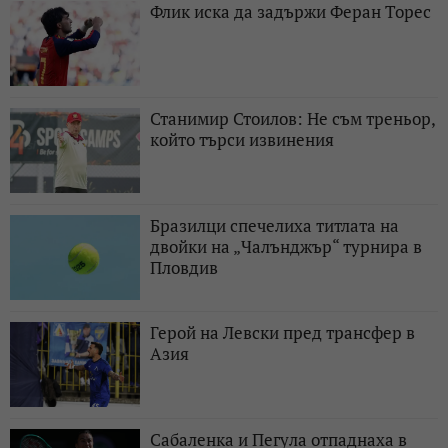
Флик иска да задържи Феран Торес
Станимир Стоилов: Не съм треньор,
който търси извинения
Бразилци спечелиха титлата на
двойки на „Чалънджър“ турнира в
Пловдив
Герой на Левски пред трансфер в
Азия
Сабаленка и Пегула отпаднаха в