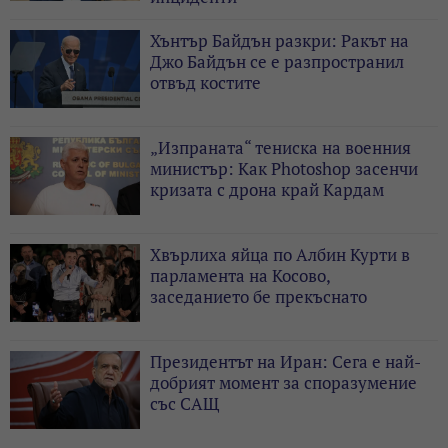
Хънтър Байдън разкри: Ракът на
Джо Байдън се е разпространил
отвъд костите
„Изпраната“ тениска на военния
министър: Как Photoshop засенчи
кризата с дрона край Кардам
Хвърлиха яйца по Албин Курти в
парламента на Косово,
заседанието бе прекъснато
Президентът на Иран: Сега е най-
добрият момент за споразумение
със САЩ