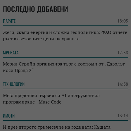
ПОСЛЕДНО ДОБАВЕНИ
ПАРИТЕ
18:05
Жеги, скъпа енергия и сложна геополитика: ФАО отчете
ръст в световните цени на храните
МРЕЖАТА
17:38
Мерил Стрийп организира търг с костюми от „Дяволът
носи Прада 2“
ТЕХНОЛОГИИ
14:38
Meta представи първия си AI инструмент за
програмиране - Muse Code
ИМОТИ
13:14
И през второто тримесечие на годината: Къщата