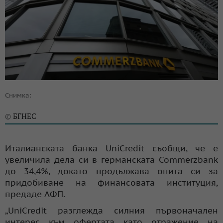
Снимка:
БГНЕС
©
Италианската банка UniCredit съобщи, че е
увеличила дела си в германската Commerzbank
до 34,4%, докато продължава опита си за
придобиване на финансовата институция,
предаде АФП.
„UniCredit разглежда силния първоначален
интерес към офертата като отражение на