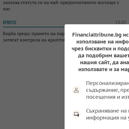
запазва статута си на най-предпочитаното жилище у
нас
КРИПТО
13:02
Борба срещу прането на пари: Регулаторите в Япония
Financialtribune.bg и
затягат контрола на криптоборсите в страната
използване на инфо
чрез бисквитки и под
да подобрим вашет
нашия сайт, да ан
използвате и за ма
Персонализиран
съдържание, пр
посещения и из
Съхраняване на 
информация на 