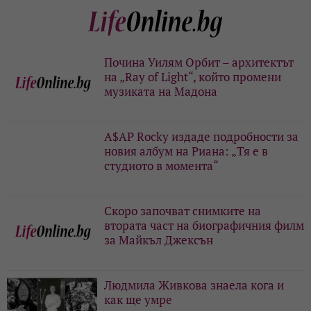
Почина Уилям Орбит – архитектът
на „Ray of Light“, който промени
музиката на Мадона
A$AP Rocky издаде подробности за
новия албум на Риана: „Тя е в
студиото в момента“
Скоро започват снимките на
втората част на биографичния филм
за Майкъл Джексън
Людмила Живкова знаела кога и
как ще умре