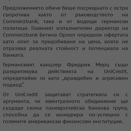
Предложението обаче беше посрещнато с остра
съпротива както от ръководството на
Commerzbank, така и от водещи германски
политици. Главният изпълнителен директор на
Commerzbank Бетина Орлоп определи офертата
като опит за придобиване на цена, която не
отразява реалната стойност и потенциала на
банката.
Германският канцлер Фридрих Мерц също
разкритикува действията на UniCredit,
определяйки ги като „враждебен и агресивен
подход“.
От UniCredit защитават стратегията си с
аргумента, че евентуалното обединение ще
създаде силна паневропейска банкова група,
способна да се конкурира по-успешно с
големите американски финансови институции.