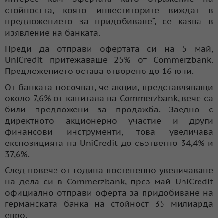
стойността, която инвеститорите виждат в
предложението за придобиване“, се казва в
изявление на банката.
Преди да отправи офертата си на 5 май,
UniCredit притежаваше 25% от Commerzbank.
Предложението остава отворено до 16 юни.
От банката посочват, че акции, представляващи
около 7,6% от капитала на Commerzbank, вече са
били предложени за продажба. Заедно с
директното акционерно участие и други
финансови инструменти, това увеличава
експозицията на UniCredit до съответно 34,4% и
37,6%.
След повече от година постепенно увеличаване
на дела си в Commerzbank, през май UniCredit
официално отправи оферта за придобиване на
германската банка на стойност 35 милиарда
евро.