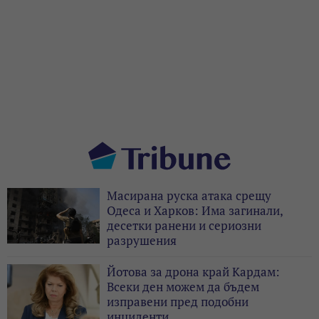
Масирана руска атака срещу
Одеса и Харков: Има загинали,
десетки ранени и сериозни
разрушения
Йотова за дрона край Кардам:
Всеки ден можем да бъдем
изправени пред подобни
инциденти