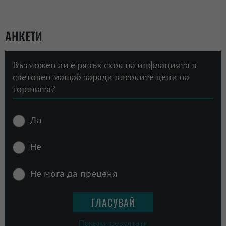
АНКЕТИ
Възможен ли е рязък скок на инфлацията в
световен мащаб заради високите цени на
горивата?
Да
Не
Не мога да преценя
Покажи резултати