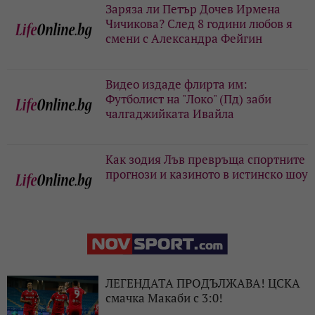
Заряза ли Петър Дочев Ирмена
Чичикова? След 8 години любов я
смени с Александра Фейгин
Видео издаде флирта им:
Футболист на "Локо" (Пд) заби
чалгаджийката Ивайла
Как зодия Лъв превръща спортните
прогнози и казиното в истинско шоу
ЛЕГЕНДАТА ПРОДЪЛЖАВА! ЦСКА
смачка Макаби с 3:0!