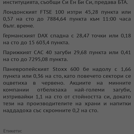
институцията, съобщи Си Ен Би Си, предава БТА.
Лондонският FTSE 100 изтри 45,28 пункта или
0,57 на сто до 7884,64 пункта към 11:00 часа
бълг. време.
Германският DAX спадна с 28,47 точки или 0,18
на сто до 15 603,4 пункта.
Парижкият CAC 40 загуби 29,68 пункта или 0,41
на сто до 7295,08 пункта.
Паневропейският Stoxx 600 бе надолу с 1,66
пункта или 0,36 на сто, като повечето сектори се
оцветиха в червено. Акциите на минните
компании отбелязаха най-големи загуби,
изтривайки 1,1 на сто от стойността си, докато
тези на производителите на храни и напитки
наддадоха със скромните 0,2 на сто.
Етикети: