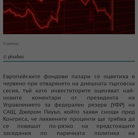
Снимка:
pixabay
©
Европейските фондови пазари се оцветиха в
червено при отварянето на днешната търговска
сесия, тъй като инвеститорите оценяват най-
новите коментари от президента на
Управлението за федерален резерв (УФР) на
САЩ, Джером Пауъл, който заяви снощи пред
Конгреса, че лихвените проценти ще трябва да
се повишат по-рязко на предстоящите
заседания по паричната политика на