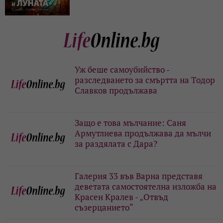
Уж беше самоубийство -
разследването за смъртта на Тодор
Славков продължава
Защо е това мълчание: Саня
Армутлиева продължава да мълчи
за раздялата с Дара?
Галерия 33 във Варна представя
деветата самостоятелна изложба на
Красен Кралев - „Отвъд
съзерцанието“