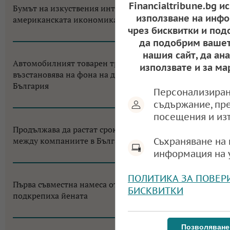
Financialtribune.bg и
Бумът на изкуствения интелект променя
използване на инфо
американската икономика до неузнаваемост
чрез бисквитки и под
12:18, 06.08.2026
да подобрим вашет
нашия сайт, да ан
Автомобилният товарен транспорт в ЕС се
използвате и за ма
възстановява на фона на двуцифрен срив за
България
Персонализиран
11:38, 05.08.2026
съдържание, пр
посещения и из
Продължава да растат сроковете за разплащане
между компаниите в България
Съхраняване на 
информация на 
11:18, 03.08.2026
ПОЛИТИКА ЗА ПОВЕР
Първа съвместна намеса от 2011 г.:САЩ и Япония
БИСКВИТКИ
подкрепиха йената
09:19, 03.08.2026
Позволяване