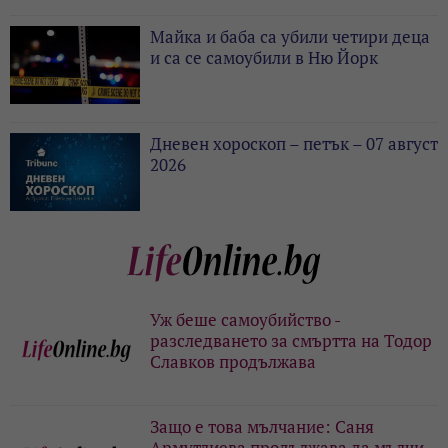
Майка и баба са убили четири деца
и са се самоубили в Ню Йорк
Дневен хороскоп – петък – 07 август
2026
Уж беше самоубийство -
разследването за смъртта на Тодор
Славков продължава
Защо е това мълчание: Саня
Армутлиева продължава да мълчи