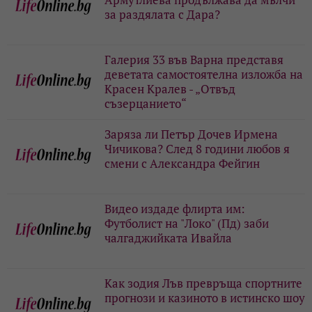
за раздялата с Дара?
Галерия 33 във Варна представя
деветата самостоятелна изложба на
Красен Кралев - „Отвъд
съзерцанието“
Заряза ли Петър Дочев Ирмена
Чичикова? След 8 години любов я
смени с Александра Фейгин
Видео издаде флирта им:
Футболист на "Локо" (Пд) заби
чалгаджийката Ивайла
Как зодия Лъв превръща спортните
прогнози и казиното в истинско шоу