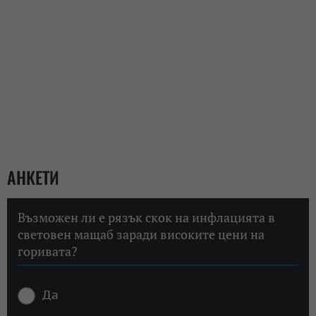
АНКЕТИ
Възможен ли е рязък скок на инфлацията в
световен мащаб заради високите цени на
горивата?
Да