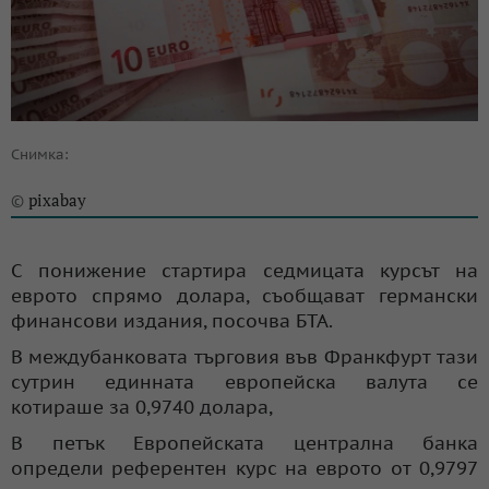
Снимка:
pixabay
©
С понижение стартира седмицата курсът на
еврото спрямо долара, съобщават германски
финансови издания, посочва БТА.
В междубанковата търговия във Франкфурт тази
сутрин единната европейска валута се
котираше за 0,9740 долара,
В петък Европейската централна банка
определи референтен курс на еврото от 0,9797