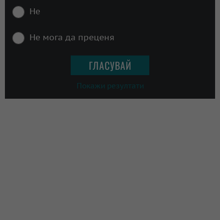
Не
Не мога да преценя
Покажи резултати