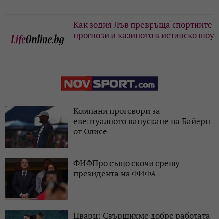
Как зодия Лъв превръща спортните
прогнози и казиното в истинско шоу
Компани проговори за
евентуалното напускане на Байерн
от Олисе
ФИФПро също скочи срещу
президента на ФИФА
Цварц: Свършихме добре работата