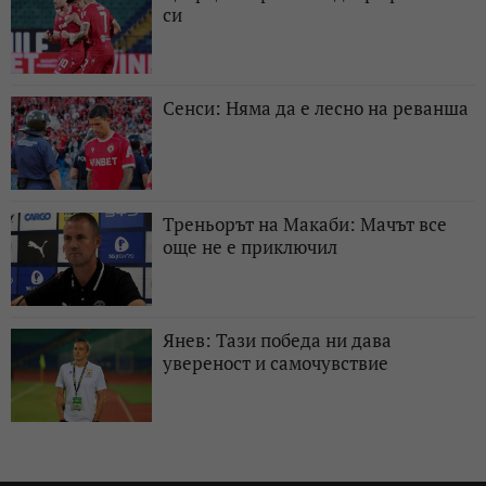
си
Сенси: Няма да е лесно на реванша
Треньорът на Макаби: Мачът все
още не е приключил
Янев: Тази победа ни дава
увереност и самочувствие