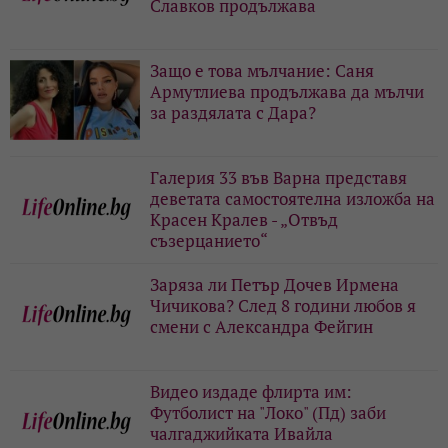
Славков продължава
Защо е това мълчание: Саня
Армутлиева продължава да мълчи
за раздялата с Дара?
Галерия 33 във Варна представя
деветата самостоятелна изложба на
Красен Кралев - „Отвъд
съзерцанието“
Заряза ли Петър Дочев Ирмена
Чичикова? След 8 години любов я
смени с Александра Фейгин
Видео издаде флирта им:
Футболист на "Локо" (Пд) заби
чалгаджийката Ивайла