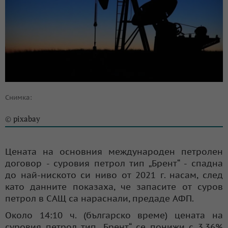
Снимка:
pixabay
©
Цената на основния международен петролен
договор - суровия петрол тип „Брент“ - спадна
до най-ниското си ниво от 2021 г. насам, след
като данните показаха, че запасите от суров
петрол в САЩ са нараснали, предаде АФП.
Около 14:10 ч. (българско време) цената на
суровия петрол тип „Брент“ се понижи с 3,36%