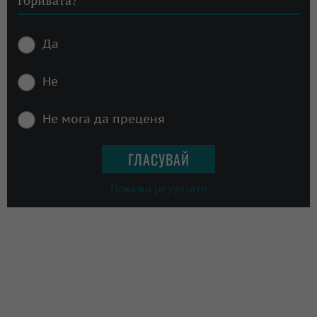
горивата?
Да
Не
Не мога да преценя
Покажи резултати