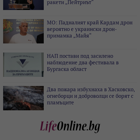
ракети „Пейтриът“
МО: Падналият край Кардам дрон
вероятно е украински дрон-
примамка „Майя“
НАП постави под засилено
наблюдение два фестивала в
Бургаска област
Два пожара избухнаха в Хасковско,
огнеборци и доброволци се борят с
пламъците