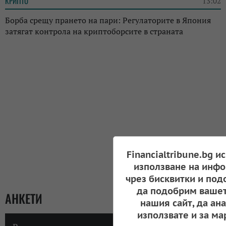
КРИПТО
13:02
Борба срещу прането на пари: Регулаторите в Япония
затягат контрола на криптоборсите в страната
Financialtribune.bg и
използване на инфо
чрез бисквитки и под
да подобрим вашет
АНКЕТИ
нашия сайт, да ан
използвате и за ма