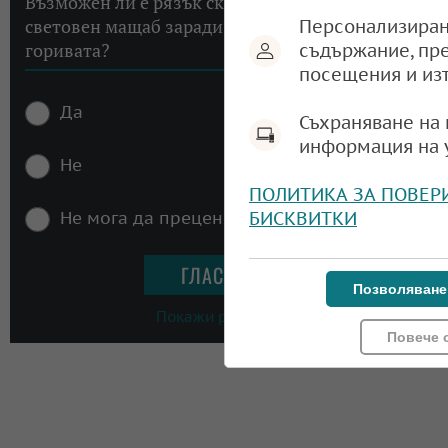
Възможен ли е рязък скок на инфлацията в
световен мащаб заради високите цени на
Персонализиран
горивата?
съдържание, пр
посещения и из
Да
Съхраняване на 
информация на 
Не
ПОЛИТИКА ЗА ПОВЕР
Не мога да преценя
БИСКВИТКИ
Позволяване
Покажи резултати
Повече 