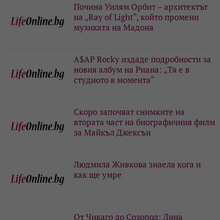
Почина Уилям Орбит – архитектът
на „Ray of Light“, който промени
музиката на Мадона
A$AP Rocky издаде подробности за
новия албум на Риана: „Тя е в
студиото в момента“
Скоро започват снимките на
втората част на биографичния филм
за Майкъл Джексън
Людмила Живкова знаела кога и
как ще умре
От Чикаго до Созопол: Лина