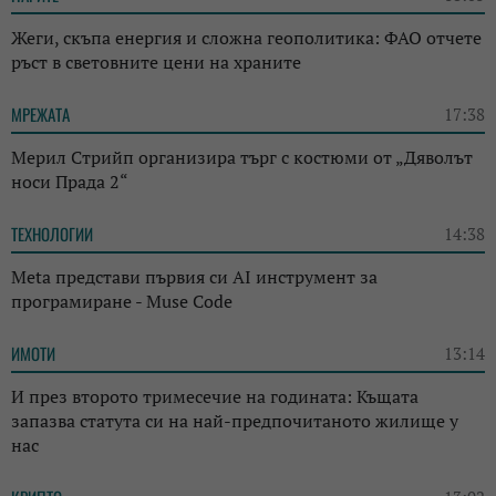
Жеги, скъпа енергия и сложна геополитика: ФАО отчете
ръст в световните цени на храните
МРЕЖАТА
17:38
Мерил Стрийп организира търг с костюми от „Дяволът
носи Прада 2“
ТЕХНОЛОГИИ
14:38
Meta представи първия си AI инструмент за
програмиране - Muse Code
ИМОТИ
13:14
И през второто тримесечие на годината: Къщата
запазва статута си на най-предпочитаното жилище у
нас