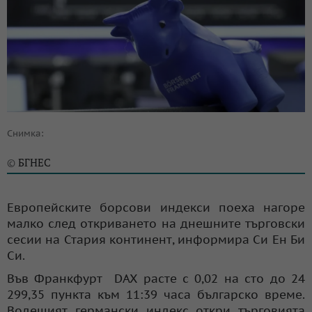
Снимка:
БГНЕС
©
Европейските борсови индекси поеха нагоре
малко след откриването на днешните търговски
сесии на Стария континент, информира Си Ен Би
Си.
Във Франкфурт DAX расте с 0,02 на сто до 24
299,35 пункта към 11:39 часа българско време.
Водещият германски индекс откри търговията