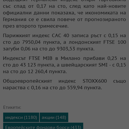
със спад от 0,17 на сто, след като най-новите
официални данни показаха, че икономиката на
Германия се е свила повече от прогнозираното
през второто тримесечие.
Парижкият индекс САС 40 записа ръст с 0,15 на
сто до 7950,04 пункта, а лондонският FTSE 100
загуби 0,06 на сто до 9303,53 пункта.
Индексът FTSE MIB в Милано прибави 0,25 на
сто до 43 123 пункта, а швейцарският SMI - с 0,15
на сто до 12 260,4 пункта.
Общоевропейският индекс STOXX600 също
нараства с 0,16 на сто до 559,94 пункта.
Етикети:
индекси (1180)
акции (148)
Европейските фондови борси (433)