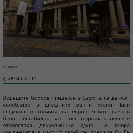
Снимка:
АРХИВ/БГНЕС
©
Водещите борсови индекси в Европа се движат
колебливо в днешните ранни сесии. Тази
седмица търговията на европейските пазари
беше нестабилна, като във вторник индексите
отбелязаха двуседмично дъно, но вчера
компенсираха част от загубите, предаде Си Ен