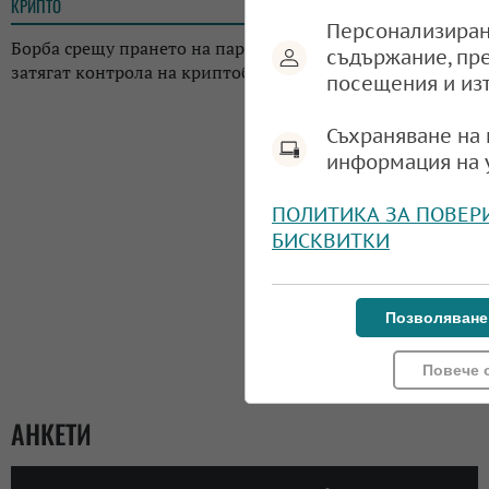
КРИПТО
13:02
Персонализиран
Борба срещу прането на пари: Регулаторите в Япония
съдържание, пр
затягат контрола на криптоборсите в страната
посещения и из
Съхраняване на 
информация на 
ПОЛИТИКА ЗА ПОВЕР
БИСКВИТКИ
Позволяване
Повече 
АНКЕТИ