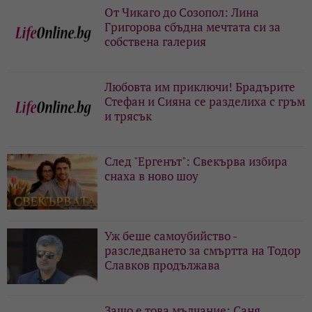
От Чикаго до Созопол: Лина
Григорова сбъдна мечтата си за
собствена галерия
Любовта им приключи! Брадърите
Стефан и Сияна се разделиха с гръм
и трясък
След "Ергенът": Свекърва избира
снаха в ново шоу
Уж беше самоубийство -
разследването за смъртта на Тодор
Славков продължава
Защо е това мълчание: Саня