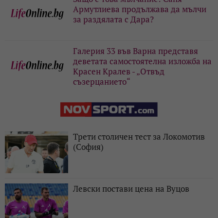
Армутлиева продължава да мълчи
за раздялата с Дара?
Галерия 33 във Варна представя
деветата самостоятелна изложба на
Красен Кралев - „Отвъд
съзерцанието“
Трети столичен тест за Локомотив
(София)
Левски постави цена на Вуцов