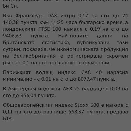
Би Си.
Във Франкфурт DAX изтри 0,17 на сто до 24
140,38 пункта към 11:25 часа българско време, а
лондонският FTSE 100 намаля с 0,19 на сто до
9406,63 пункта. Най-новите данни на
британската статистика, публикувани тази
сутрин, показаха, че икономическата продукция
на Великобритания е регистрирала скромен
ръст от 0,1 на сто през август спрямо юли.
Парижкият водещ индекс CAC 40 нарасна
минимално - с 0,01 на сто до 8077,47 пункта.
В Амстердам индексът AEX 25 наддаде с 0,09 на
сто до 956,04 пункта.
Общоевропейският индекс Stoxx 600 е нагоре с
0,11 на сто до равнище 568,37 пункта, предава
БТА.