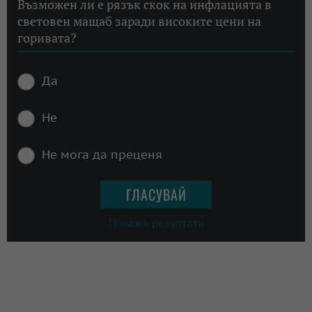
Възможен ли е рязък скок на инфлацията в
световен мащаб заради високите цени на
горивата?
Да
Не
Не мога да преценя
Покажи резултати