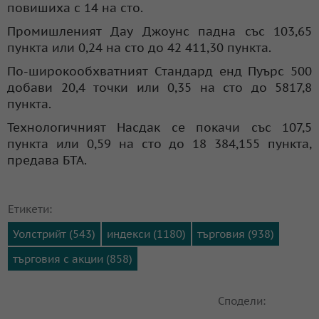
повишиха с 14 на сто.
Промишленият Дау Джоунс падна със 103,65
пункта или 0,24 на сто до 42 411,30 пункта.
По-широкообхватният Стандард енд Пуърс 500
добави 20,4 точки или 0,35 на сто до 5817,8
пункта.
Технологичният Насдак се покачи със 107,5
пункта или 0,59 на сто до 18 384,155 пункта,
предава БТА.
Етикети:
Уолстрийт (543)
индекси (1180)
търговия (938)
търговия с акции (858)
Сподели: