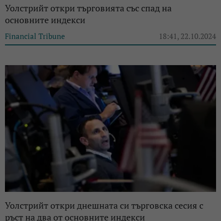
Уолстрийт откри търговията със спад на
основните индекси
Financial Tribune
18:41, 22.10.2024
Уолстрийт откри днешната си търговска сесия с
ръст на два от основните индекси