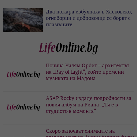
Два пожара избухнаха в Хасковско,
огнеборци и доброволци се борят с
пламъците
Почина Уилям Орбит – архитектът
на „Ray of Light“, който промени
музиката на Мадона
A$AP Rocky издаде подробности за
новия албум на Риана: „Тя е в
студиото в момента“
Скоро започват снимките на