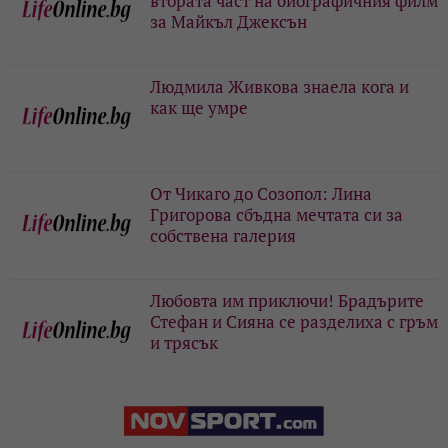
втората част на биографичния филм
за Майкъл Джексън
Людмила Живкова знаела кога и
как ще умре
От Чикаго до Созопол: Лина
Григорова сбъдна мечтата си за
собствена галерия
Любовта им приключи! Брадърите
Стефан и Сияна се разделиха с гръм
и трясък