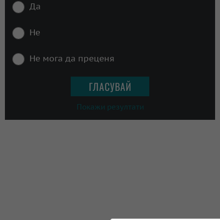
Да
Не
Не мога да преценя
Покажи резултати