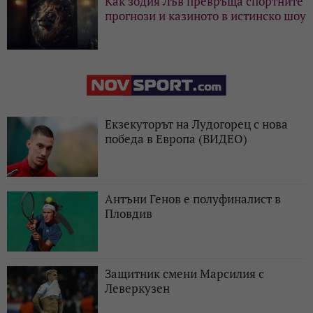
Как зодия Лъв превръща спортните
прогнози и казиното в истинско шоу
Екзекуторът на Лудогорец с нова
победа в Европа (ВИДЕО)
Антъни Генов е полуфиналист в
Пловдив
Защитник смени Марсилия с
Леверкузен