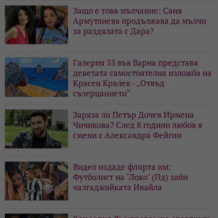
Защо е това мълчание: Саня
Армутлиева продължава да мълчи
за раздялата с Дара?
Галерия 33 във Варна представя
деветата самостоятелна изложба на
Красен Кралев - „Отвъд
съзерцанието“
Заряза ли Петър Дочев Ирмена
Чичикова? След 8 години любов я
смени с Александра Фейгин
Видео издаде флирта им:
Футболист на "Локо" (Пд) заби
чалгаджийката Ивайла