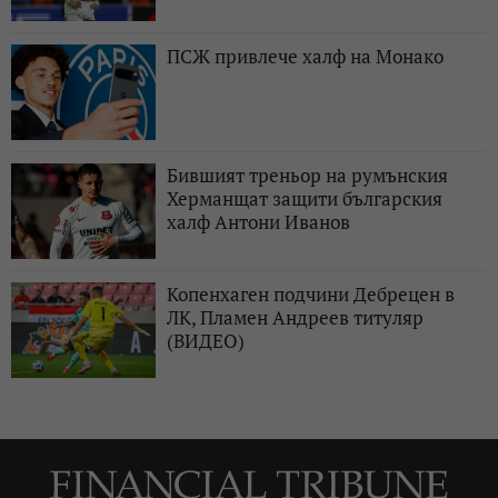
ПСЖ привлече халф на Монако
Бившият треньор на румънския
Херманщат защити българския
халф Антони Иванов
Копенхаген подчини Дебрецен в
ЛК, Пламен Андреев титуляр
(ВИДЕО)