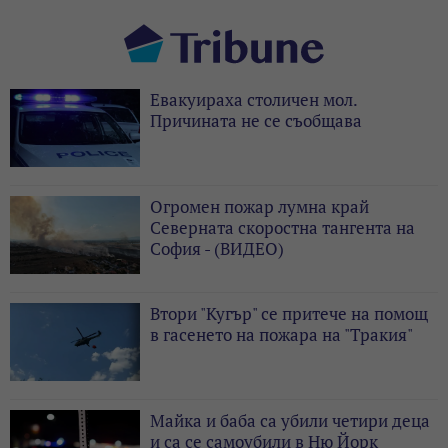
Евакуираха столичен мол.
Причината не се съобщава
Огромен пожар лумна край
Северната скоростна тангента на
София - (ВИДЕО)
Втори "Кугър" се притече на помощ
в гасенето на пожара на "Тракия"
Майка и баба са убили четири деца
и са се самоубили в Ню Йорк