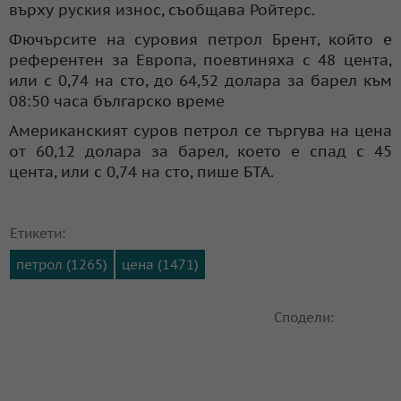
върху руския износ, съобщава Ройтерс.
Фючърсите на суровия петрол Брент, който е
референтен за Европа, поевтиняха с 48 цента,
или с 0,74 на сто, до 64,52 долара за барел към
08:50 часа българско време
Американският суров петрол се търгува на цена
от 60,12 долара за барел, което е спад с 45
цента, или с 0,74 на сто, пише БТА.
Етикети:
петрол (1265)
цена (1471)
Сподели: