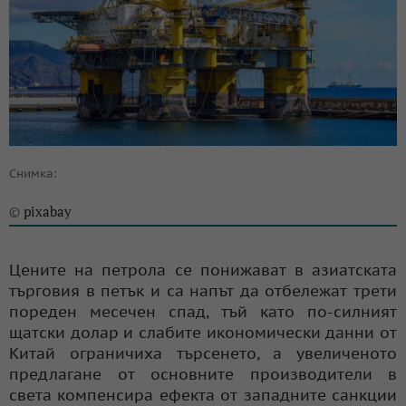
Снимка:
pixabay
©
Цените на петрола се понижават в азиатската
търговия в петък и са напът да отбележат трети
пореден месечен спад, тъй като по-силният
щатски долар и слабите икономически данни от
Китай ограничиха търсенето, а увеличеното
предлагане от основните производители в
света компенсира ефекта от западните санкции