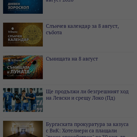
Слънчев календар за 8 август,
събота
Сънищата на 8 август
Ще продължи ли безгрешният ход
на Левски и срещу Локо (Пд)
Бургаската прокуратура за казуса
с ВиК: Хотелиери са плащали
"такса спокойствие" до 30 хил. лв.,