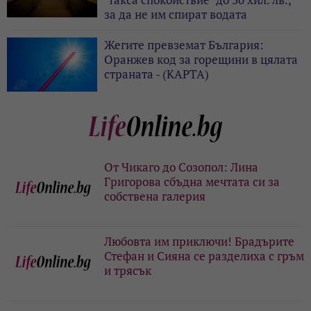
за да не им спират водата
Жегите превземат България:
Оранжев код за горещини в цялата
страната - (КАРТА)
От Чикаго до Созопол: Лина
Григорова сбъдна мечтата си за
собствена галерия
Любовта им приключи! Брадърите
Стефан и Сияна се разделиха с гръм
и трясък