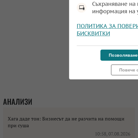
Съхраняване на 
информация на 
ПОЛИТИКА ЗА ПОВЕР
БИСКВИТКИ
Позволяване
Повече 
АНАЛИЗИ
Хага даде тон: Бизнесът да не разчита на помощи
при суша
10:58, 07.08.2026