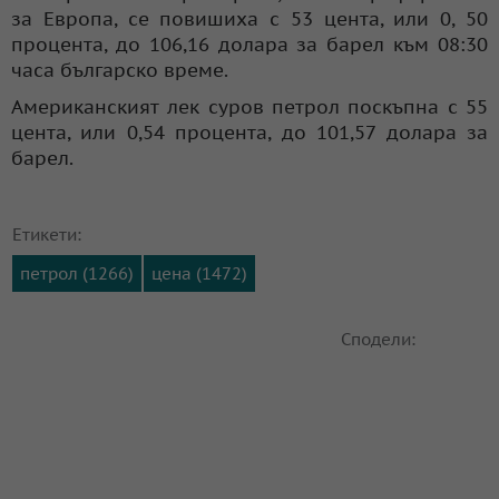
за Европа, се повишиха с 53 цента, или 0, 50
процента, до 106,16 долара за барел към 08:30
часа българско време.
Американският лек суров петрол поскъпна с 55
цента, или 0,54 процента, до 101,57 долара за
барел.
Етикети:
петрол (1266)
цена (1472)
Сподели: