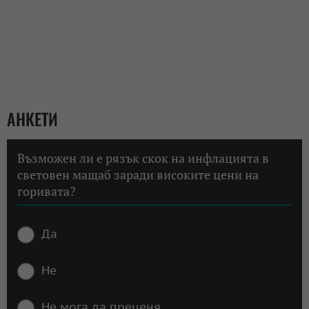
АНКЕТИ
Възможен ли е рязък скок на инфлацията в
световен мащаб заради високите цени на
горивата?
Да
Не
Не мога да преценя