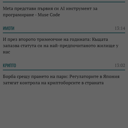
Meta представи първия си AI инструмент за
програмиране - Muse Code
ИМОТИ
13:14
И през второто тримесечие на годината: Къщата
запазва статута си на най-предпочитаното жилище у
нас
КРИПТО
13:02
Борба срещу прането на пари: Регулаторите в Япония
затягат контрола на криптоборсите в страната