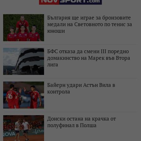
България ще играе за бронзовите
медали на Световното по тенис за
юноши
БФС отказа да смени III поредно
домакинство на Марек във Втора
лига
Байерн удари Астън Вила в
контрола
Донски остана на крачка от
полуфинал в Полша