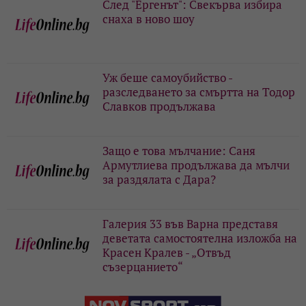
След "Ергенът": Свекърва избира
снаха в ново шоу
Уж беше самоубийство -
разследването за смъртта на Тодор
Славков продължава
Защо е това мълчание: Саня
Армутлиева продължава да мълчи
за раздялата с Дара?
Галерия 33 във Варна представя
деветата самостоятелна изложба на
Красен Кралев - „Отвъд
съзерцанието“