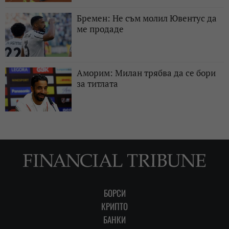
Бремен: Не съм молил Ювентус да
ме продаде
Аморим: Милан трябва да се бори
за титлата
БОРСИ
КРИПТО
БАНКИ