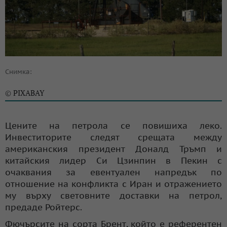
Снимка:
PIXABAY
©
Цените на петрола се повишиха леко.
Инвеститорите следят срещата между
американския президент Доналд Тръмп и
китайския лидер Си Цзинпин в Пекин с
очаквания за евентуален напредък по
отношение на конфликта с Иран и отражението
му върху световните доставки на петрол,
предаде Ройтерс.
Фючърсите на сорта Брент, който е референтен