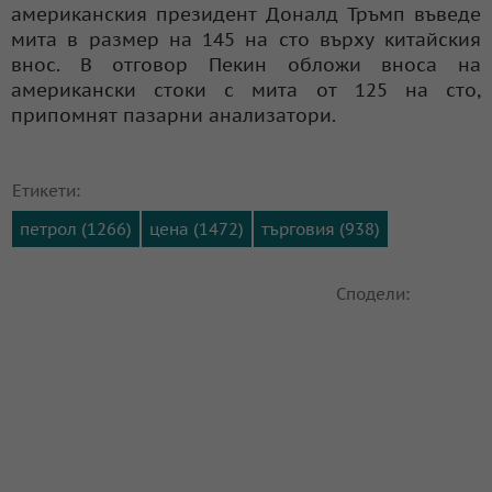
американския президент Доналд Тръмп въведе
мита в размер на 145 на сто върху китайския
внос. В отговор Пекин обложи вноса на
американски стоки с мита от 125 на сто,
припомнят пазарни анализатори.
Етикети:
петрол (1266)
цена (1472)
търговия (938)
Сподели: