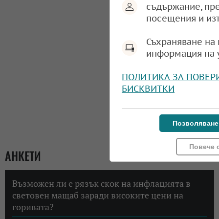
съдържание, пр
посещения и из
Съхраняване на 
информация на 
ПОЛИТИКА ЗА ПОВЕР
БИСКВИТКИ
Позволяване
Повече 
АНКЕТИ
Възможен ли е рязък скок на инфлацията в
световен мащаб заради високите цени на
горивата?