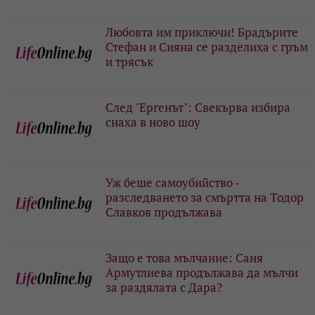
Любовта им приключи! Брадърите
Стефан и Сияна се разделиха с гръм
и трясък
След "Ергенът": Свекърва избира
снаха в ново шоу
Уж беше самоубийство -
разследването за смъртта на Тодор
Славков продължава
Защо е това мълчание: Саня
Армутлиева продължава да мълчи
за раздялата с Дара?