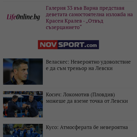
Галерия 33 във Варна представя
деветата самостоятелна изложба на
Красен Кралев - „Отвъд
съзерцанието“
Веласкес: Невероятно удоволствие
е да съм треньор на Левски
Косич: Локомотив (Пловдив)
можеше да вземе точка от Левски
Кусо: Атмосферата бе невероятна