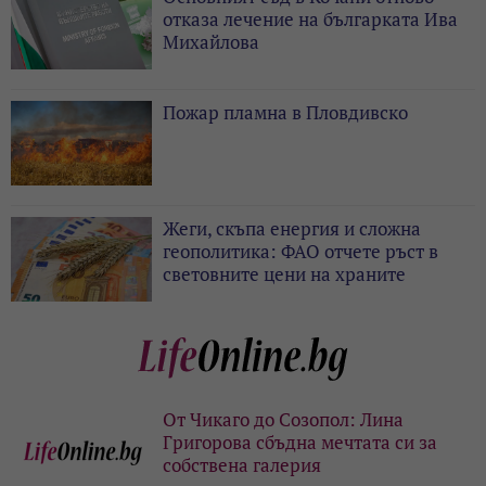
отказа лечение на българката Ива
Михайлова
Пожар пламна в Пловдивско
Жеги, скъпа енергия и сложна
геополитика: ФАО отчете ръст в
световните цени на храните
От Чикаго до Созопол: Лина
Григорова сбъдна мечтата си за
собствена галерия