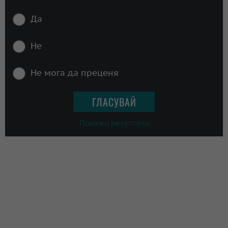
Да
Не
Не мога да преценя
Покажи резултати