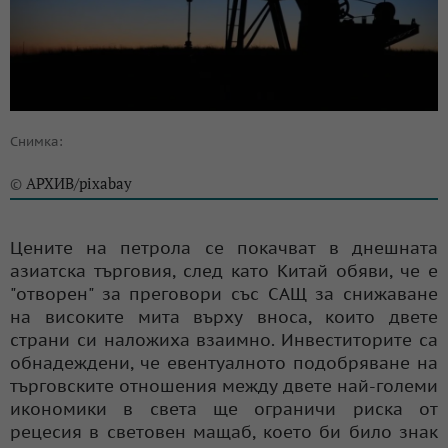
Снимка:
АРХИВ/pixabay
©
Цените на петрола се покачват в днешната
азиатска търговия, след като Китай обяви, че е
"отворен" за преговори със САЩ за снижаване
на високите мита върху вноса, които двете
страни си наложиха взаимно. Инвеститорите са
обнадеждени, че евентуалното подобряване на
търговските отношения между двете най-големи
икономики в света ще ограничи риска от
рецесия в световен мащаб, което би било знак