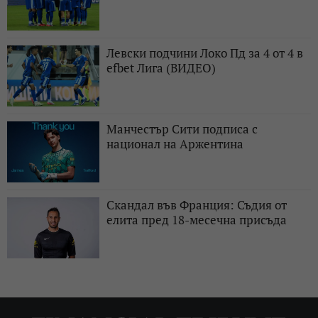
Левски подчини Локо Пд за 4 от 4 в
efbet Лига (ВИДЕО)
Манчестър Сити подписа с
национал на Аржентина
Скандал във Франция: Съдия от
елита пред 18-месечна присъда