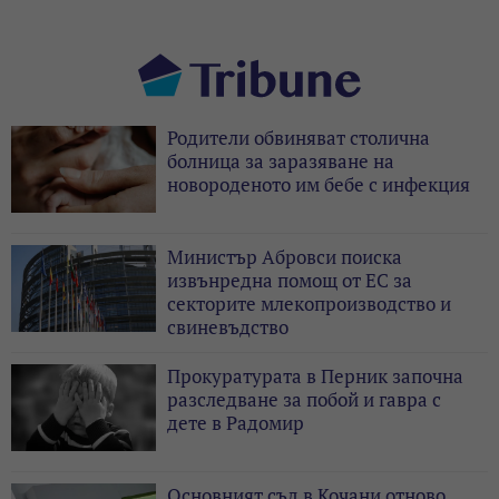
Родители обвиняват столична
болница за заразяване на
новороденото им бебе с инфекция
Министър Абровси поиска
извънредна помощ от ЕС за
секторите млекопроизводство и
свиневъдство
Прокуратурата в Перник започна
разследване за побой и гавра с
дете в Радомир
Основният съд в Кочани отново