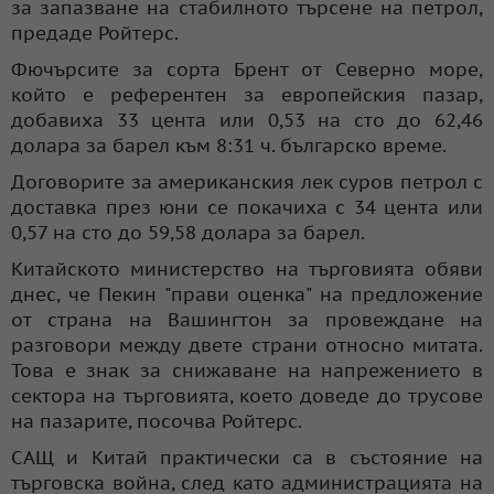
за запазване на стабилното търсене на петрол,
предаде Ройтерс.
Фючърсите за сорта Брент от Северно море,
който е референтен за европейския пазар,
добавиха 33 цента или 0,53 на сто до 62,46
долара за барел към 8:31 ч. българско време.
Договорите за американския лек суров петрол с
доставка през юни се покачиха с 34 цента или
0,57 на сто до 59,58 долара за барел.
Китайското министерство на търговията обяви
днес, че Пекин "прави оценка" на предложение
от страна на Вашингтон за провеждане на
разговори между двете страни относно митата.
Това е знак за снижаване на напрежението в
сектора на търговията, което доведе до трусове
на пазарите, посочва Ройтерс.
САЩ и Китай практически са в състояние на
търговска война, след като администрацията на