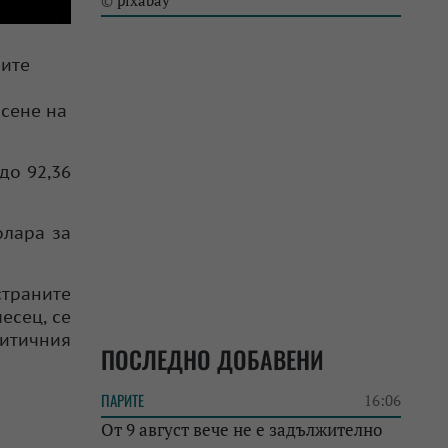
pixabay
©
мите
рсене на
до 92,36
олара за
страните
есец, се
литичния
ПОСЛЕДНО ДОБАВЕНИ
ПАРИТЕ
16:06
От 9 август вече не е задължително