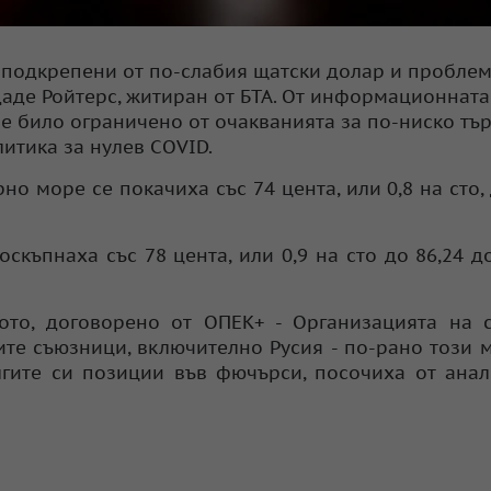
, подкрепени от по-слабия щатски долар и пробле
даде Ройтерс, житиран от БТА. От информационната
е било ограничено от очакванията за по-ниско тъ
итика за нулев COVID.
о море се покачиха със 74 цента, или 0,8 на сто, 
скъпнаха със 78 цента, или 0,9 на сто до 86,24 д
ото, договорено от ОПЕК+ - Организацията на 
те съюзници, включително Русия - по-рано този м
ългите си позиции във фючърси, посочиха от ана