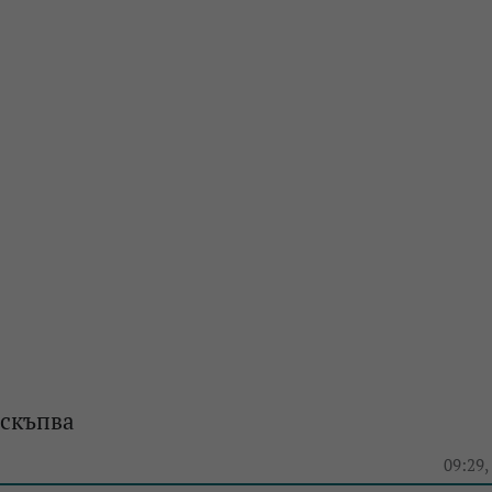
оскъпва
e
09:29,