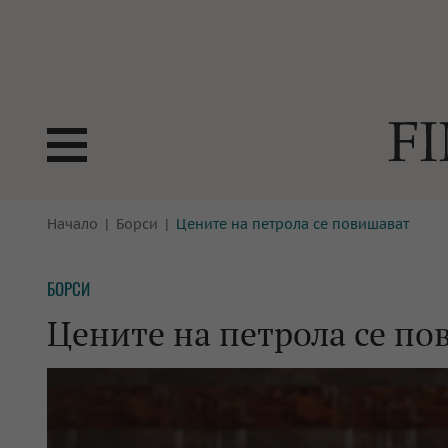
БОРСИ
Начало
Борси
Цените на петрола се повишават
ТЕХНОЛ
КРИПТО
АНАЛИЗ
БОРСИ
БАНКИ
МРЕЖАТ
Цените на петрола се по
ПАРИТЕ
ИМОТИ
ЗАСТРАХОВАНЕ
АВТОМО
ЕНЕРГЕТИКА
МУЛТИМ