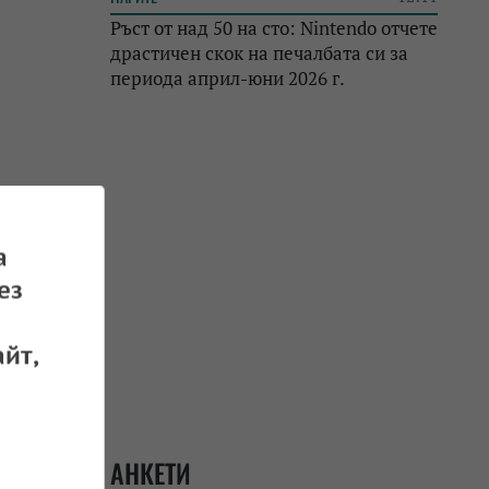
Ръст от над 50 на сто: Nintendo отчете
драстичен скок на печалбата си за
периода април-юни 2026 г.
а
ез
йт,
АНКЕТИ