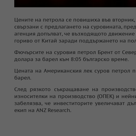
Цените на петрола се повишиха във вторник
свързани с предлагането на суровината, пре
агенция допълват, че възходящото движение 
гориво от Китай заради поддържането на пол
Фючърсите на суровия петрол Брент от Северн
долара за барел към 8:05 българско време.
Цената на Американския лек суров петрол по
барел.
След рязкото съкращаване на производств
износителки на производство (ОПЕК) и нейни
забелязва, че инвеститорите увеличават д
екип на ANZ Research.