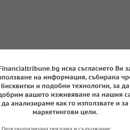
Financialtribune.bg иска съгласието Ви з
зползване на информация, събирана чр
бисквитки и подобни технологии, за да
добрим вашето изживяване на нашия са
да анализираме как го използвате и за
маркетингови цели.
Персонализирана реклама и съдържание,