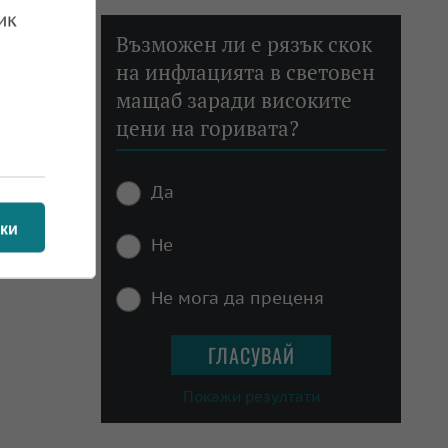
ик
Възможен ли е рязък скок
на инфлацията в световен
мащаб заради високите
цени на горивата?
Да
ки
Не
Не мога да преценя
Покажи резултати