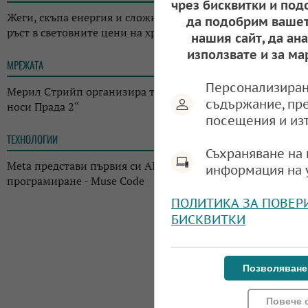
чрез бисквитки и под
Жеги, скъпа енергия и сложна геополитика: ФАО отчете
да подобрим вашет
ръст в световните цени на храните
нашия сайт, да ан
използвате и за ма
МРЕЖАТА
17:38
Персонализиран
Мерил Стрийп организира търг с костюми от „Дяволът
съдържание, пр
носи Прада 2“
посещения и из
ТЕХНОЛОГИИ
14:38
Съхраняване на 
Meta представи първия си AI инструмент за
информация на 
програмиране - Muse Code
ПОЛИТИКА ЗА ПОВЕР
БИСКВИТКИ
Позволяване
Повече 