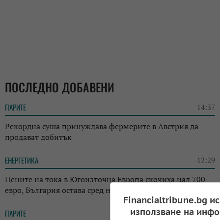
ПОСЛЕДНО ДОБАВЕНИ
ПАРИТЕ
14:37
Рекордна суша принуждава фермерите в Австрия да
продават добитък
ЕНЕРГЕТИКА
12:29
Цените на тока в Югоизточна Европа скочиха над 700
евро, България остава сред най-евтините пазари
Financialtribune.bg и
използване на инфо
ПАРИТЕ
18:05