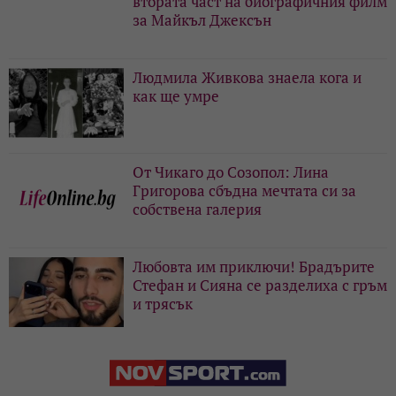
втората част на биографичния филм
за Майкъл Джексън
Людмила Живкова знаела кога и
как ще умре
От Чикаго до Созопол: Лина
Григорова сбъдна мечтата си за
собствена галерия
Любовта им приключи! Брадърите
Стефан и Сияна се разделиха с гръм
и трясък