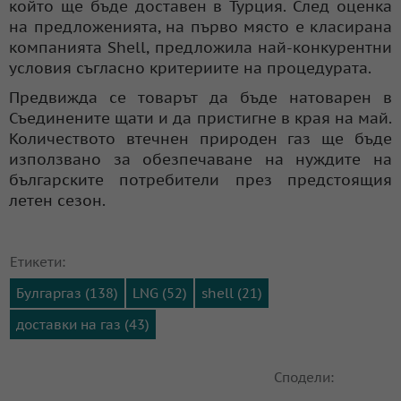
който ще бъде доставен в Турция. След оценка
на предложенията, на първо място е класирана
компанията Shell, предложила най-конкурентни
условия съгласно критериите на процедурата.
Предвижда се товарът да бъде натоварен в
Съединените щати и да пристигне в края на май.
Количеството втечнен природен газ ще бъде
използвано за обезпечаване на нуждите на
българските потребители през предстоящия
летен сезон.
Етикети:
Булгаргаз (138)
LNG (52)
shell (21)
доставки на газ (43)
Сподели: