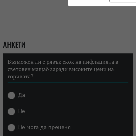
АНКЕТИ
Възможен ли е рязък скок на инфлацията в
световен мащаб заради високите цени на
горивата?
Да
Не
Не мога да преценя