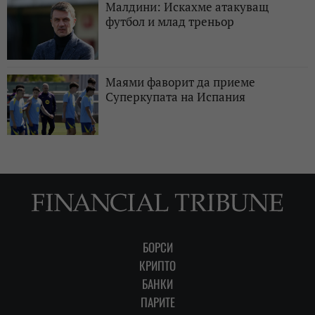
Малдини: Искахме атакуващ
футбол и млад треньор
Маями фаворит да приеме
Суперкупата на Испания
БОРСИ
КРИПТО
БАНКИ
ПАРИТЕ