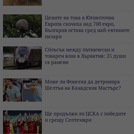
Цените на тока в Югоизточна
Европа скочиха над 700 евро,
България остава сред най-евтините
пазари
Сблъсък между пътнически и
товарен влак в Хърватия: 25 души
са ранени
Може ли Фонсека да детронира
Шелтън на Канадския Мастърс?
Ще продължи ли ЦСКА с победите
и срещу Септември