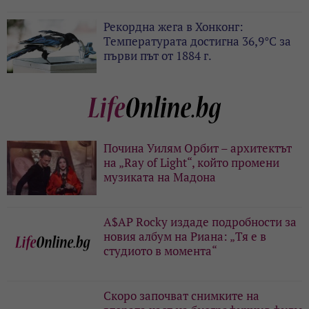
Рекордна жега в Хонконг:
Температурата достигна 36,9°C за
първи път от 1884 г.
Почина Уилям Орбит – архитектът
на „Ray of Light“, който промени
музиката на Мадона
A$AP Rocky издаде подробности за
новия албум на Риана: „Тя е в
студиото в момента“
Скоро започват снимките на