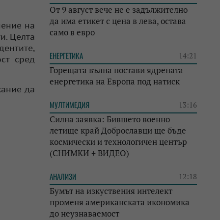
От 9 август вече не е задължително
да има етикет с цена в лева, остава
нение на
само в евро
и. Целта
ентите,
ЕНЕРГЕТИКА
14:21
ост сред
Горещата вълна постави ядрената
енергетика на Европа под натиск
жание да
МУЛТИМЕДИЯ
13:16
Силна заявка: Бившето военно
летище край Доброславци ще бъде
космически и технологичен център
(СНИМКИ + ВИДЕО)
АНАЛИЗИ
12:18
Бумът на изкуствения интелект
променя американската икономика
до неузнаваемост