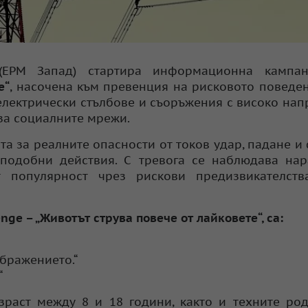
(ЕРМ Запад) стартира информационна кампа
е“
, насочена към превенция на рисковото поведе
 електрически стълбове и съоръжения с високо на
 за социалните мрежи.
 за реалните опасности от токов удар, падане и
 подобни действия. С тревога се наблюдава на
 популярност чрез рискови предизвикателства
nge – „Животът струва повече от лайковете“, са:
ображението.“
“
раст между 8 и 18 години, както и техните ро