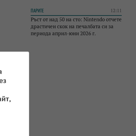
ПАРИТЕ
12:11
Ръст от над 50 на сто: Nintendo отчете
драстичен скок на печалбата си за
периода април-юни 2026 г.
а
ез
йт,