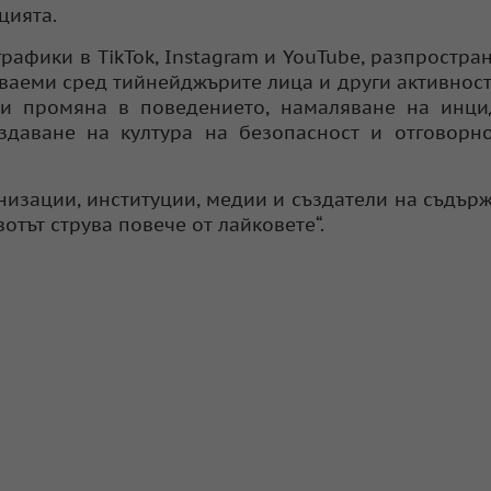
цията.
афики в TikTok, Instagram и YouTube, разпростра
ваеми сред тийнейджърите лица и други активност
и промяна в поведението, намаляване на инцид
здаване на култура на безопасност и отговорн
низации, институции, медии и създатели на съдър
отът струва повече от лайковете“.