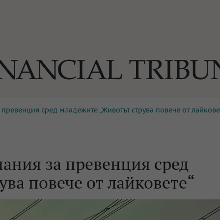
 превенция сред младежите „Животът струва повече от лайкове
ОГИИ
За нас
Реклама
Ко
И
Част от Tribune Media Gr
А
пания за превенция сред
ва повече от лайковете“
БИЛИ
ЕДИЯ