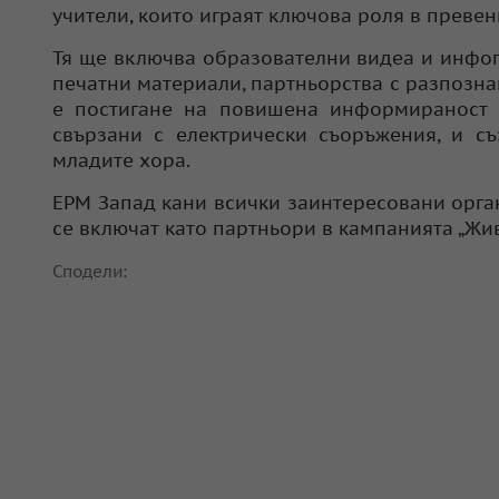
учители, които играят ключова роля в превен
Тя ще включва образователни видеа и инфогр
печатни материали, партньорства с разпозна
е постигане на повишена информираност 
свързани с електрически съоръжения, и съ
младите хора.
ЕРМ Запад кани всички заинтересовани орга
се включат като партньори в кампанията „Жив
Сподели: