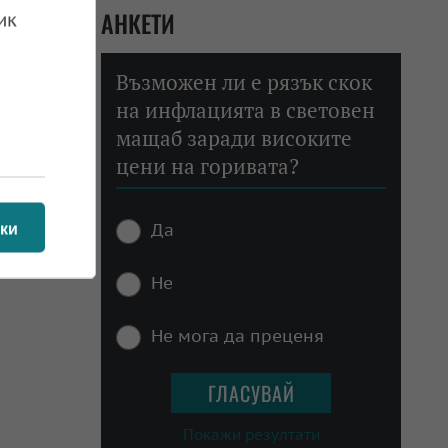
АНКЕТИ
ик
Възможен ли е рязък скок
на инфлацията в световен
мащаб заради високите
цени на горивата?
Да
ки
Не
Не мога да преценя
Покажи резултати