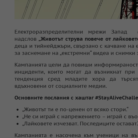
Електроразпределителни мрежи Запад 
надслов
„Животът струва повече от лайковет
деца и тийнейджъри, свързано с качване на
за заснемане на „екстремни“ видеа и снимки
Кампанията цели да повиши информираността
инциденти, които могат да възникнат при
тенденция сред младите хора да търсят
вдъхновени от социалните медии.
Основните послания с хаштаг #StayAliveChalle
„Животът ти е по-ценен от всяко стори.“
„Не си играй с напрежението – играй с въ
„Лайковете изчезват. Последиците остават.
Кампанията е насочена към ученици на въз