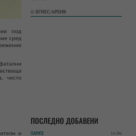
БГНЕС/АРХИВ
©
ния под
ние сред
прежение
 фатални
растваща
, често
ПОСЛЕДНО ДОБАВЕНИ
ПАРИТЕ
дители и
16:06