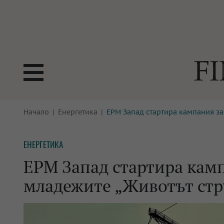
БОРСИ
Начало
Енергетика
ЕРМ Запад стартира кампания за
ТЕХНОЛ
КРИПТО
АНАЛИЗ
ЕНЕРГЕТИКА
БАНКИ
МРЕЖАТ
ЕРМ Запад стартира кам
ПАРИТЕ
ИМОТИ
младежите „Животът стру
ЗАСТРАХОВАНЕ
АВТОМО
ЕНЕРГЕТИКА
МУЛТИМ