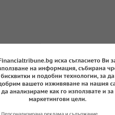
Financialtribune.bg иска съгласието Ви з
зползване на информация, събирана чр
бисквитки и подобни технологии, за да
добрим вашето изживяване на нашия са
да анализираме как го използвате и за
маркетингови цели.
Персонализирана реклама и съдържание,