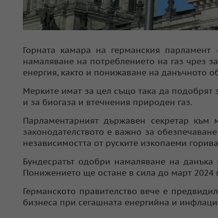
Горната камара на германския парламент –
намаляване на потреблението на газ чрез з
енергия, както и понижаване на данъчното об
Мерките имат за цел също така да подобрят з
и за биогаза и втечнения природен газ.
Парламентарният държавен секретар към м
законодателството е важно за обезпечаване
независимостта от руските изкопаеми горива
Бундесратът одобри намаляване на данъка 
Понижението ще остане в сила до март 2024 г
Германското правителство вече е предвиди
бизнеса при сегашната енергийна и инфлаци