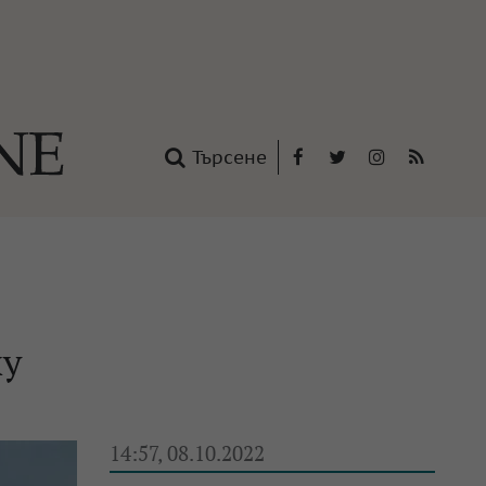
Търсене
Facebook
Twitter
Instagram
RSS
нтакти
oup
ху
14:57, 08.10.2022