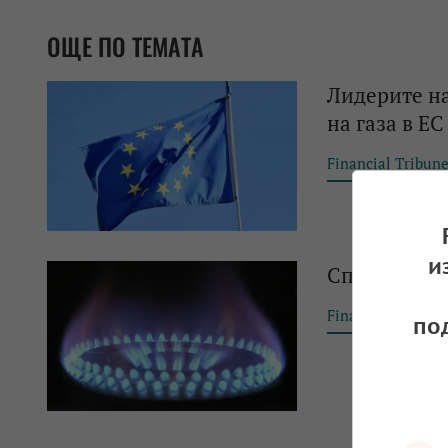
ОЩЕ ПО ТЕМАТА
Лидерите на
на газа в ЕС
Financial Tribun
и
Спад в цена
Financial Tribun
по