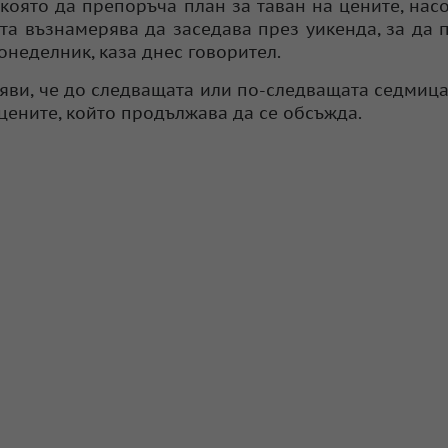
която да препоръча план за таван на цените, нас
та възнамерява да заседава през уикенда, за да 
онеделник, каза днес говорител.
яви, че до следващата или по-следващата седмиц
цените, който продължава да се обсъжда.