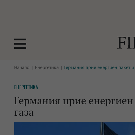
БОРСИ
Начало
Енергетика
Германия прие енергиен пакет и
ТЕХНОЛ
КРИПТО
АНАЛИЗ
ЕНЕРГЕТИКА
БАНКИ
МРЕЖАТ
Германия прие енергиен 
ПАРИТЕ
ИМОТИ
газа
ЗАСТРАХОВАНЕ
АВТОМО
ЕНЕРГЕТИКА
МУЛТИМ