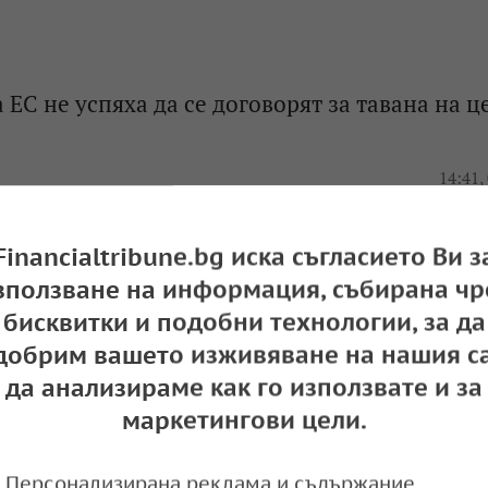
 ЕС не успяха да се договорят за тавана на ц
e
14:41,
Financialtribune.bg иска съгласието Ви з
зползване на информация, събирана чр
та на газа в Европа
бисквитки и подобни технологии, за да
e
11:53,
добрим вашето изживяване на нашия са
да анализираме как го използвате и за
маркетингови цели.
Персонализирана реклама и съдържание,