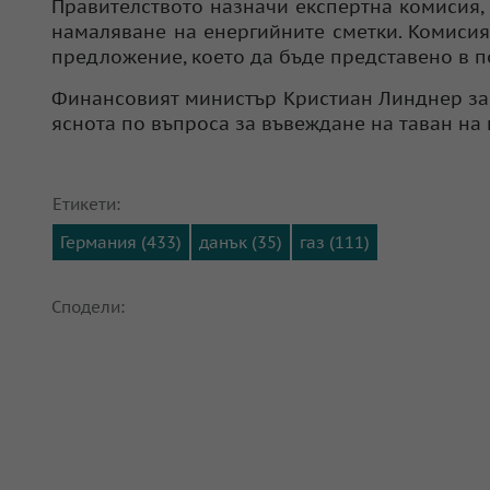
Правителството назначи експертна комисия, 
намаляване на енергийните сметки. Комисия
предложение, което да бъде представено в п
Финансовият министър Кристиан Линднер за
яснота по въпроса за въвеждане на таван на 
Етикети:
Германия (433)
данък (35)
газ (111)
Сподели: