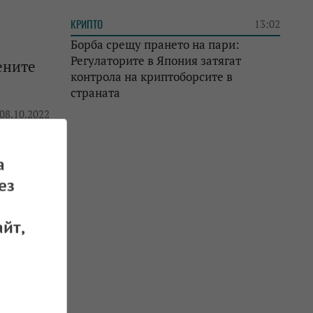
КРИПТО
13:02
Борба срещу прането на пари:
Регулаторите в Япония затягат
ените
контрола на криптоборсите в
страната
 08.10.2022
а
ез
 07.10.2022
йт,