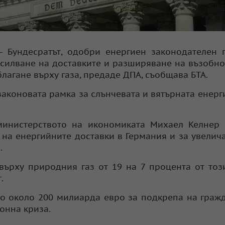
 Бундесратът, одобри енергиен законодателен 
асилване на доставките и разширяване на възобн
лагане върху газа, предаде ДПА, съобщава БТА.
аконовата рамка за слънчевата и вятърната енерги
инистерството на икономиката Михаел Келнер к
 на енергийните доставки в Германия и за увелич
.
върху природния газ от 19 на 7 процента от тоз
.
ло около 200 милиарда евро за подкрепа на граж
онна криза.