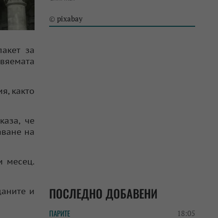
pixabay
©
пакет за
овяемата
я, както
аза, че
аване на
и месец.
ПОСЛЕДНО ДОБАВЕНИ
даните и
ПАРИТЕ
18:05