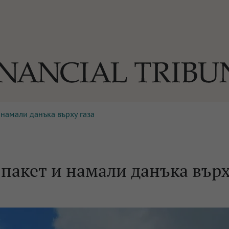
 намали данъка върху газа
ОГИИ
За нас
Реклама
Ко
И
Част от Tribune Media Gr
А
пакет и намали данъка вър
БИЛИ
ЕДИЯ