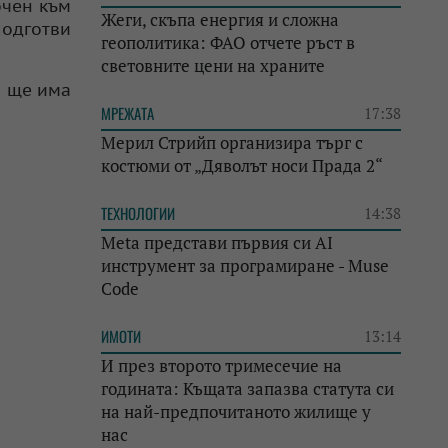
очен към
Жеги, скъпа енергия и сложна
подготви
геополитика: ФАО отчете ръст в
световните цени на храните
а ще има
МРЕЖАТА
17:38
Мерил Стрийп организира търг с
костюми от „Дяволът носи Прада 2“
ТЕХНОЛОГИИ
14:38
Meta представи първия си AI
инструмент за програмиране - Muse
Code
ИМОТИ
13:14
И през второто тримесечие на
годината: Къщата запазва статута си
на най-предпочитаното жилище у
нас