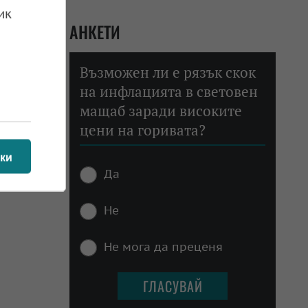
ик
АНКЕТИ
Възможен ли е рязък скок
на инфлацията в световен
мащаб заради високите
цени на горивата?
ки
Да
Не
Не мога да преценя