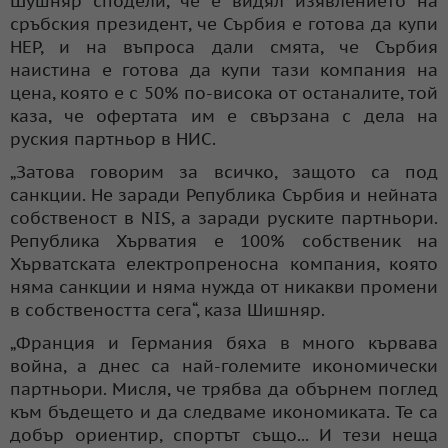
Шушняр сподели, че е видял изявлението на
сръбския президент, че Сърбия е готова да купи
HEP, и на въпроса дали смята, че Сърбия
наистина е готова да купи тази компания на
цена, която е с 50% по-висока от останалите, той
каза, че офертата им е свързана с дела на
руския партньор в НИС.
„Затова говорим за всичко, защото са под
санкции. Не заради Република Сърбия и нейната
собственост в NIS, а заради руските партньори.
Република Хърватия е 100% собственик на
Хърватската електропреносна компания, която
няма санкции и няма нужда от никакви промени
в собствеността сега“, каза Шишняр.
„Франция и Германия бяха в много кървава
война, а днес са най-големите икономически
партньори. Мисля, че трябва да обърнем поглед
към бъдещето и да следваме икономиката. Те са
добър ориентир, спортът също... И тези неща