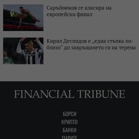
Саръбоюков се класира на
европейски финал
Кирил Десподов e „една стъпка по-
близо“ до завръщането си на терена
БОРСИ
КРИПТО
БАНКИ
ПАРИТЕ