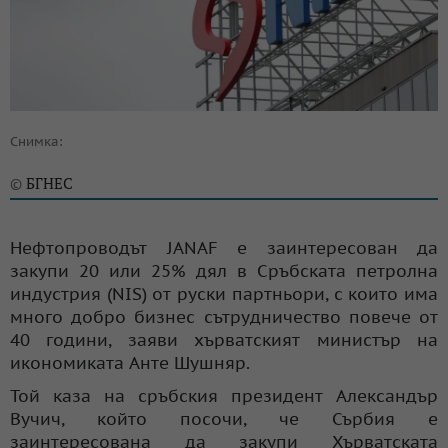
Снимка:
БГНЕС
©
Нефтопроводът JANAF е заинтересован да
закупи 20 или 25% дял в Сръбската петролна
индустрия (NIS) от руски партньори, с които има
много добро бизнес сътрудничество повече от
40 години, заяви хърватският министър на
икономиката Анте Шушняр.
Той каза на сръбския президент Александър
Вучич, който посочи, че Сърбия е
заинтересована да закупи Хърватската