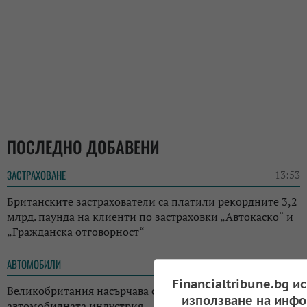
ПОСЛЕДНО ДОБАВЕНИ
ЗАСТРАХОВАНЕ
13:53
Британските застрахователи са платили рекордните 3,2
млрд. паунда на клиенти по застраховки „Автокаско“ и
„Гражданска отговорност“
АВТОМОБИЛИ
11:10
Financialtribune.bg и
Великобритания насърчава с 130 млн. паунда
използване на инфо
автомобилната индустрия