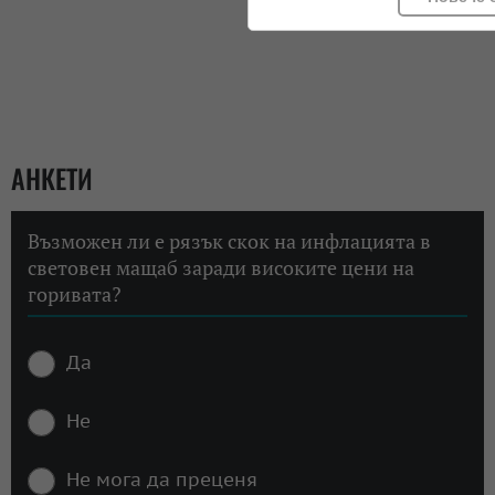
АНКЕТИ
Възможен ли е рязък скок на инфлацията в
световен мащаб заради високите цени на
горивата?
Да
Не
Не мога да преценя