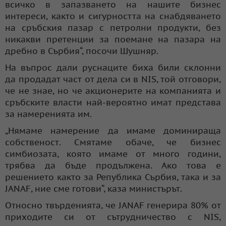
всичко в запазването на нашите бизнес
интереси, както и сигурността на снабдяването
на сръбския пазар с петролни продукти, без
никакви претенции за поемане на пазара на
дребно в Сърбия“, посочи Шушняр.
На въпрос дали руснаците биха били склонни
да продадат част от дела си в NIS, той отговори,
че не знае, но че акционерите на компанията и
сръбските власти най-вероятно имат представа
за намеренията им.
„Нямаме намерение да имаме доминираща
собственост. Смятаме обаче, че бизнес
симбиозата, която имаме от много години,
трябва да бъде продължена. Ако това е
решението както за Република Сърбия, така и за
JANAF, ние сме готови“, каза министърът.
Относно твърденията, че JANAF генерира 80% от
приходите си от сътрудничество с NIS,