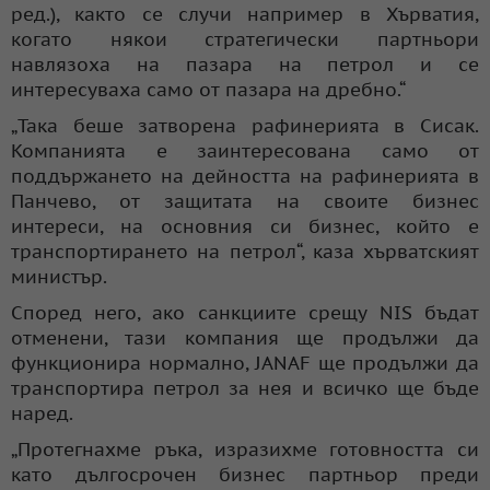
ред.), както се случи например в Хърватия,
когато някои стратегически партньори
навлязоха на пазара на петрол и се
интересуваха само от пазара на дребно.“
„Така беше затворена рафинерията в Сисак.
Компанията е заинтересована само от
поддържането на дейността на рафинерията в
Панчево, от защитата на своите бизнес
интереси, на основния си бизнес, който е
транспортирането на петрол“, каза хърватският
министър.
Според него, ако санкциите срещу NIS бъдат
отменени, тази компания ще продължи да
функционира нормално, JANAF ще продължи да
транспортира петрол за нея и всичко ще бъде
наред.
„Протегнахме ръка, изразихме готовността си
като дългосрочен бизнес партньор преди