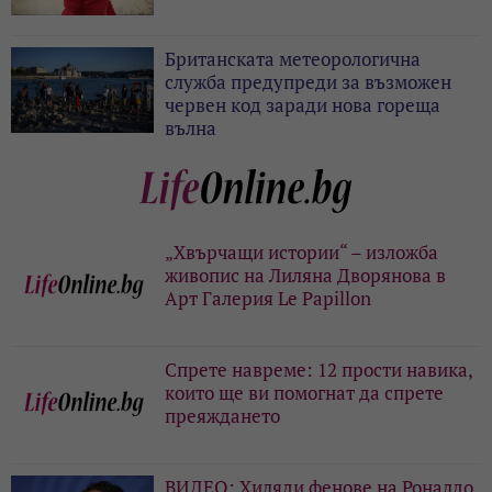
Британската метеорологична
служба предупреди за възможен
червен код заради нова гореща
вълна
„Хвърчащи истории“ – изложба
живопис на Лиляна Дворянова в
Арт Галерия Le Papillon
Спрете навреме: 12 прости навика,
които ще ви помогнат да спрете
преяждането
ВИДЕО: Хиляди фенове на Роналдо