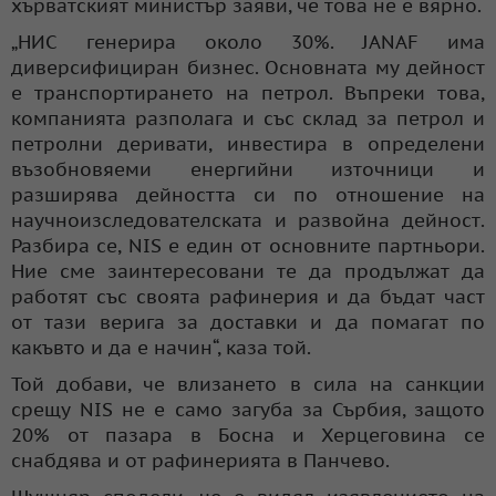
хърватският министър заяви, че това не е вярно.
„НИС генерира около 30%. JANAF има
диверсифициран бизнес. Основната му дейност
е транспортирането на петрол. Въпреки това,
компанията разполага и със склад за петрол и
петролни деривати, инвестира в определени
възобновяеми енергийни източници и
разширява дейността си по отношение на
научноизследователската и развойна дейност.
Разбира се, NIS е един от основните партньори.
Ние сме заинтересовани те да продължат да
работят със своята рафинерия и да бъдат част
от тази верига за доставки и да помагат по
какъвто и да е начин“, каза той.
Той добави, че влизането в сила на санкции
срещу NIS не е само загуба за Сърбия, защото
20% от пазара в Босна и Херцеговина се
снабдява и от рафинерията в Панчево.