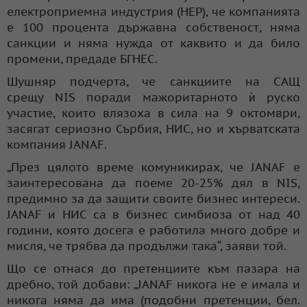
електроприемна индустрия (HEP), че компанията
е 100 процента държавна собственост, няма
санкции и няма нужда от каквито и да било
промени, предаде БГНЕС.
Шушняр подчерта, че санкциите на САЩ
срещу NIS поради мажоритарното ѝ руско
участие, които влязоха в сила на 9 октомври,
засягат сериозно Сърбия, НИС, но и хърватската
компания JANAF.
„През цялото време комуникирах, че JANAF е
заинтересована да поеме 20-25% дял в NIS,
предимно за да защити своите бизнес интереси.
JANAF и НИС са в бизнес симбиоза от над 40
години, която досега е работила много добре и
мисля, че трябва да продължи така“, заяви той.
Що се отнася до претенциите към пазара на
дребно, той добави: „JANAF никога не е имала и
никога няма да има (подобни претенции, бел.