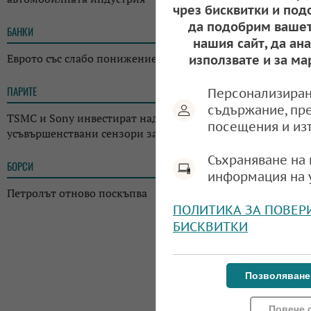
чрез бисквитки и под
да подобрим вашет
БАНКИ
11:05
нашия сайт, да ан
Еврото със слабо понижение
използвате и за ма
ПАРИТЕ
10:47
Персонализиран
съдържание, пр
TSMC и Sony инвестират над 6 млрд. долара в завод за
посещения и из
усъвършенствани сензори за чипове
Съхраняване на 
БОРСИ
09:35
информация на 
Петролът отново поскъпва
ПОЛИТИКА ЗА ПОВЕР
БИСКВИТКИ
Позволяване
Повече 