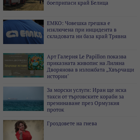
боеприпаси край Белица
ЕМКО: Човешка грешка е
изключена при инцидента в
складовата ни база край Трявна
Арт Галерия Le Papillon показва
приказната живопис на Лиляна
Дворянова в изложбата „Хвърчащи
истории"
За морски услуги: Иран ще иска
такси от търговските кораби за
преминаване през Ормузкия
проток
Гроздовете на гнева