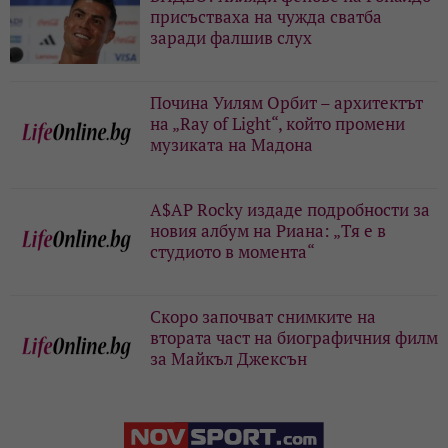
присъстваха на чужда сватба
заради фалшив слух
Почина Уилям Орбит – архитектът
на „Ray of Light“, който промени
музиката на Мадона
A$AP Rocky издаде подробности за
новия албум на Риана: „Тя е в
студиото в момента“
Скоро започват снимките на
втората част на биографичния филм
за Майкъл Джексън